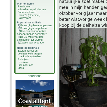
natuurlijke zoet maker 
Plantenlijsten
mee in mijn handen ge
Palmbomen
Winterharde palmbomen
oktober vorig jaar maar
Bananenplanten
Canna's (bloemriet)
Palmvarens
beter wist,vorige week k
Populairste artikels
koop bij de delhaize win
1)
Verzorging bananenplanten
2)
Verzorging van palmen
3)
Hoe een bananenplant
beschermen in de winter?
4)
De 10 winterhardste
palmbomen ter wereld
5)
Zaaien van avocado
Handige pagina's
Exoten adressen
Veel gestelde vragen
Hoe foto's uploaden
Richtlijnen
Disclaimer
Link naar ons
Links
SPONSORS