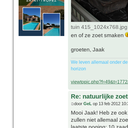
tuin 415_1024x768.jpg
en of ze zoet smaken
groeten, Jaak
We leven allemaal onder de
horizon
viewtopic.php?f=49&t=177
Re: natuurlijke zoe
door
GeL
op 13 feb 2012 10:
Mooi Jaak! Heb ze ook a
zullen niet allemaal zoe
laatste poging: 10 zaad