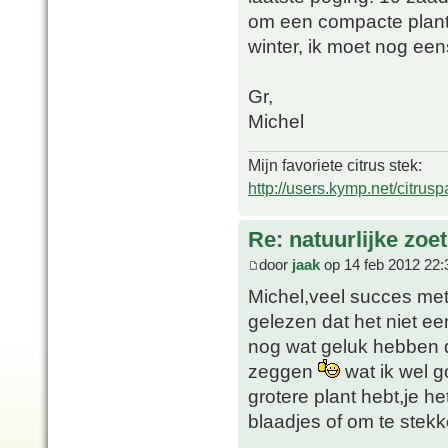
om een compacte plant 
winter, ik moet nog ee
Gr,
Michel
Mijn favoriete citrus stek:
http://users.kymp.net/citru
Re: natuurlijke zoe
door
jaak
op 14 feb 2012 22:
Michel,veel succes met 
gelezen dat het niet e
nog wat geluk hebben d
zeggen
wat ik wel g
grotere plant hebt,je h
blaadjes of om te stekk