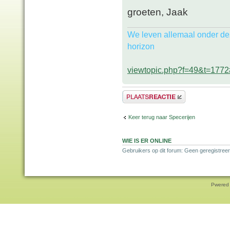
groeten, Jaak
We leven allemaal onder de
horizon
viewtopic.php?f=49&t=177
Plaats een reactie
Keer terug naar Specerijen
WIE IS ER ONLINE
Gebruikers op dit forum: Geen geregistreer
Pwered