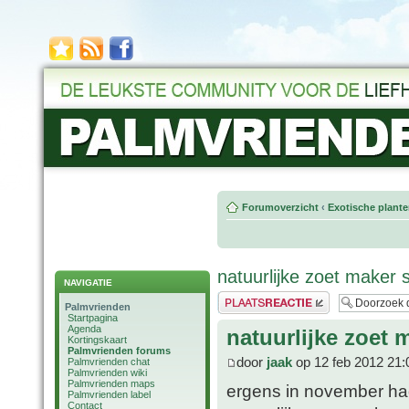
Forumoverzicht
‹
Exotische plant
natuurlijke zoet maker 
NAVIGATIE
Plaats een reactie
Palmvrienden
Startpagina
Agenda
natuurlijke zoet 
Kortingskaart
Palmvrienden forums
door
jaak
op 12 feb 2012 21:
Palmvrienden chat
Palmvrienden wiki
Palmvrienden maps
ergens in november ha
Palmvrienden label
Contact