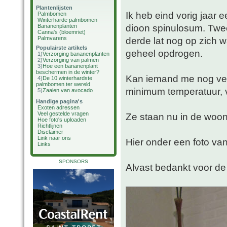
Plantenlijsten
Ik heb eind vorig jaar 
Palmbomen
Winterharde palmbomen
dioon spinulosum. Twe
Bananenplanten
Canna's (bloemriet)
Palmvarens
derde lat nog op zich w
Populairste artikels
geheel opdrogen.
1)
Verzorging bananenplanten
2)
Verzorging van palmen
3)
Hoe een bananenplant
beschermen in de winter?
Kan iemand me nog verz
4)
De 10 winterhardste
palmbomen ter wereld
minimum temperatuur, v
5)
Zaaien van avocado
Handige pagina's
Exoten adressen
Veel gestelde vragen
Ze staan nu in de woo
Hoe foto's uploaden
Richtlijnen
Disclaimer
Link naar ons
Hier onder een foto van
Links
SPONSORS
Alvast bedankt voor de 