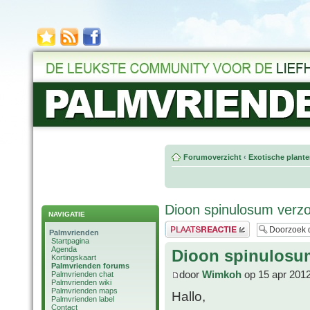
Forumoverzicht
‹
Exotische plant
Dioon spinulosum ver
NAVIGATIE
Plaats een reactie
Palmvrienden
Startpagina
Agenda
Dioon spinulosu
Kortingskaart
Palmvrienden forums
door
Wimkoh
op 15 apr 2012
Palmvrienden chat
Palmvrienden wiki
Palmvrienden maps
Hallo,
Palmvrienden label
Contact