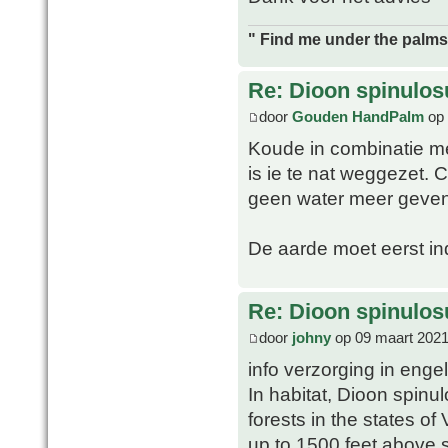
" Find me under the palms 
Re: Dioon spinulo
door
Gouden HandPalm
op 
Koude in combinatie me
is ie te nat weggezet. 
geen water meer geven 
De aarde moet eerst in
Re: Dioon spinulo
door
johny
op 09 maart 2021
info verzorging in enge
In habitat, Dioon spin
forests in the states o
up to 1500 feet above s