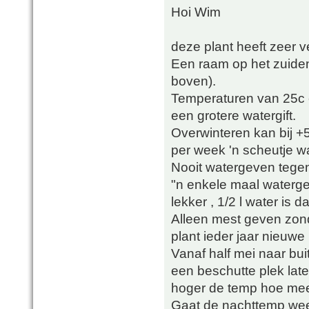
Hoi Wim
deze plant heeft zeer v
Een raam op het zuiden o
boven).
Temperaturen van 25c e
een grotere watergift.
Overwinteren kan bij +
per week 'n scheutje wa
Nooit watergeven tege
"n enkele maal waterge
lekker , 1/2 l water is
Alleen mest geven zon
plant ieder jaar nieuwe
Vanaf half mei naar bu
een beschutte plek lat
hoger de temp hoe mee
Gaat de nachttemp wee