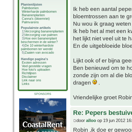
Plantenlijsten
Ik heb een aantal pepe
Palmbomen
Winterharde palmbomen
bloemtrossen aan te g
Bananenplanten
Canna's (bloemriet)
Palmvarens
Nu wou ik graag weten 
Populairste artikels
Ik heb het al met een 
1)
Verzorging bananenplanten
2)
Verzorging van palmen
het lijkt niet veel uit te 
3)
Hoe een bananenplant
beschermen in de winter?
En de uitgebloeide bl
4)
De 10 winterhardste
palmbomen ter wereld
5)
Zaaien van avocado
Handige pagina's
Lijkt ook of er bijna ge
Exoten adressen
Veel gestelde vragen
Ben benieuwd om te hor
Hoe foto's uploaden
Richtlijnen
zonde zijn om al die b
Disclaimer
Link naar ons
dragen
.
Links
SPONSORS
Vriendelijke groet Robi
Re: Pepers bestuiv
door
alloo
op 19 jun 2012 16
Robin ,ik doe er gewoon