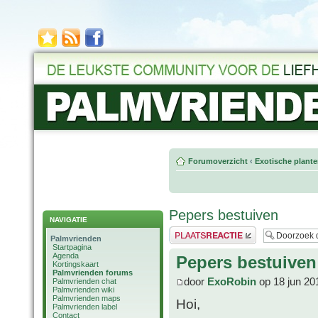
Forumoverzicht
‹
Exotische plant
Pepers bestuiven
NAVIGATIE
Plaats een reactie
Palmvrienden
Startpagina
Agenda
Pepers bestuiven
Kortingskaart
Palmvrienden forums
door
ExoRobin
op 18 jun 20
Palmvrienden chat
Palmvrienden wiki
Palmvrienden maps
Hoi,
Palmvrienden label
Contact