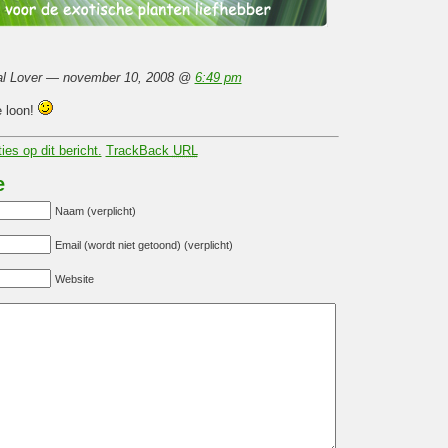
cal Lover — november 10, 2008 @
6:49 pm
e loon!
ies op dit bericht.
TrackBack
URL
e
Naam (verplicht)
Email (wordt niet getoond) (verplicht)
Website