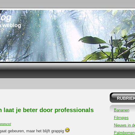
log
n weblog
RUBRIE
aat je beter door professionals
Bananen
Filmpjes
omment
Nieuws in d
 gaat gebeuren, maar het blijft grappig
Palmbomen