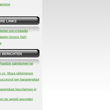
herming
RE LINKS
lanten encyclopedie
anten forums (tip!)
e
E BERICHTEN
rhardste palmbomen ter
 vs. Musa sikkimensis
succesvol een bananenplant
nanenplant beschermen in
m ter wereld gevonden