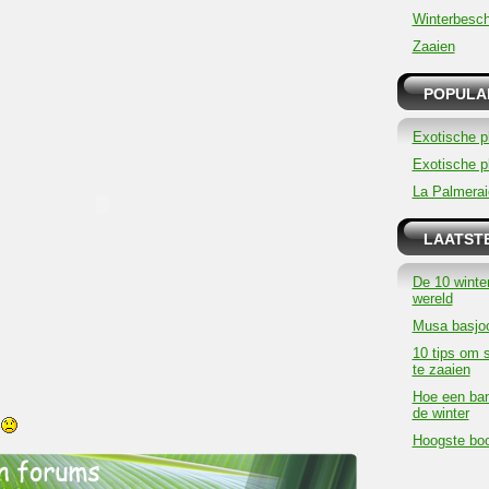
Winterbesc
Zaaien
POPULAI
Exotische p
Exotische pl
La Palmerai
LAATST
De 10 winte
wereld
Musa basjoo
10 tips om 
te zaaien
Hoe een ba
de winter
m
Hoogste boo