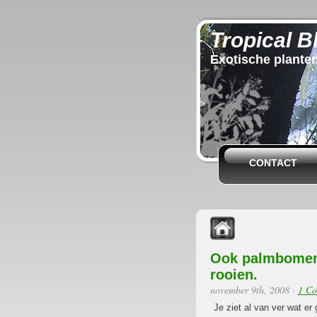
Tropical B
Exotische plante
CONTACT
Ook palmbomen l
rooien.
november 9th, 2008
·
1 C
Je ziet al van ver wat er