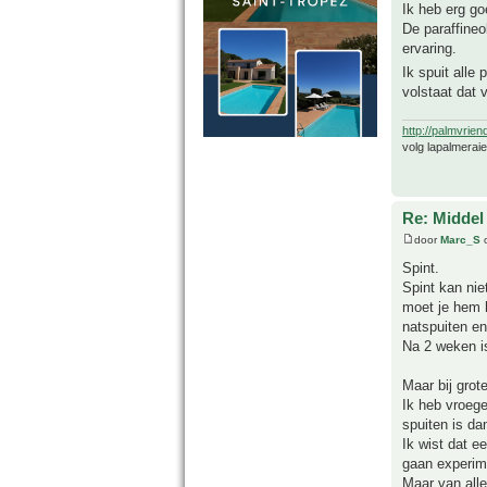
Ik heb erg go
De paraffineo
ervaring.
Ik spuit alle
volstaat dat 
http://palmvrien
volg lapalmerai
Re: Middel
door
Marc_S
o
Spint.
Spint kan nie
moet je hem h
natspuiten e
Na 2 weken i
Maar bij grot
Ik heb vroeg
spuiten is da
Ik wist dat e
gaan experim
Maar van alle