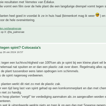
eie resultaten met Vernotex van Edialux.
lie vormt een film over de hele plant die een langdurige drempel vormt tegen s
 planten heel goed in voordat ik ze in huis haal (binnenkort mag ik weer
) en 
voor de hele overwintering.
den.net/lapalmeraie
e op X: @la_palmeraie
 tegen spint? Colocasia’s
p 26 okt 2024 16:57
t tegen een luchtvochtigheid van 100%en als je spint bij een kleine plant wil b
elemaal nat spuiten en er dan een plastic zak over doen. Regelmatig alles 
n de plant tussendoor eens laten opdrogen ivm schimmels.
s de spint nagenoeg verdwenen.
e planten werkt dit niet zo met de plastic zak.
er een tijd lang last van spint gehad op een komkommerplant en dan met che
n niet zo handig.
en hoop planten “vergif” ter verdediging aanmaken als ze aangevallen worden 
enteren.
s wat ik uitprobeerde werkte niets en toen ik op een dag met Spaanse peper