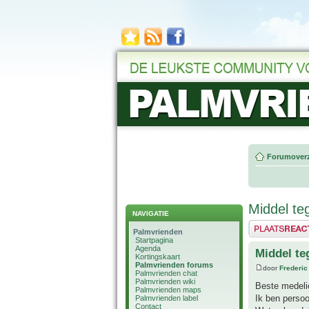
Forumoverz
Middel te
NAVIGATIE
Plaats een reactie
Palmvrienden
Startpagina
Agenda
Middel te
Kortingskaart
Palmvrienden forums
door
Frederic
Palmvrienden chat
Palmvrienden wiki
Beste medeli
Palmvrienden maps
Ik ben persoo
Palmvrienden label
Contact