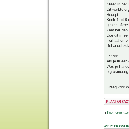
Kreeg ik het 
Dit werkte er
Recept :
Kook 4 tot 6 
geheel afkoel
Zeef het dan d
Doe dit in ee
Herhaal dit e
Behandel zola
Let op:
Als je in een
Was je handen
erg branderig
Graag voor de
Plaats een reactie
Keer terug naa
WIE IS ER ONLI