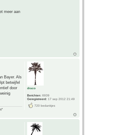
iet meer aan
an Bayer. Als
pt betwijfel
entief door
draco
weinig
Berichten:
6939
Geregistreerd:
17 sep 2012 21:49
720 bedankjes
n"