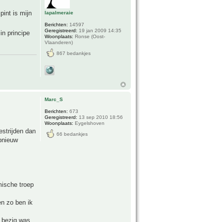
pint is mijn
lapalmeraie
Berichten:
14597
Geregistreerd:
19 jan 2009 14:35
in principe
Woonplaats:
Ronse (Oost-
Vlaanderen)
867 bedankjes
Marc_S
Berichten:
673
Geregistreerd:
13 sep 2010 18:56
Woonplaats:
Eygelshoven
estrijden dan
66 bedankjes
opnieuw
mische troep
en zo ben ik
s bezig was