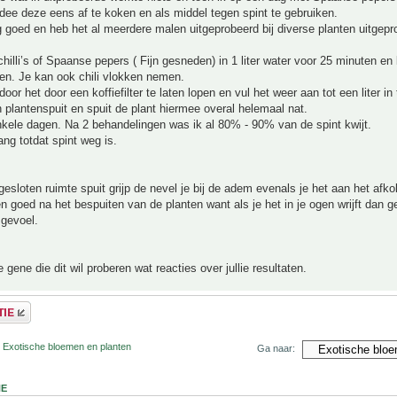
idee deze eens af te koken en als middel tegen spint te gebruiken.
g goed en heb het al meerdere malen uitgeprobeerd bij diverse planten uitgepr
chilli’s of Spaanse pepers ( Fijn gesneden) in 1 liter water voor 25 minuten en 
en. Je kan ook chili vlokken nemen.
oor het door een koffiefilter te laten lopen en vul het weer aan tot een liter in 
n plantenspuit en spuit de plant hiermee overal helemaal nat.
nkele dagen. Na 2 behandelingen was ik al 80% - 90% van de spint kwijt.
ng totdat spint weg is.
 gesloten ruimte spuit grijp de nevel je bij de adem evenals je het aan het afk
 goed na het bespuiten van de planten want als je het in je ogen wrijft dan ge
 gevoel.
 gene die dit wil proberen wat reacties over jullie resultaten.
r Exotische bloemen en planten
Ga naar:
NE