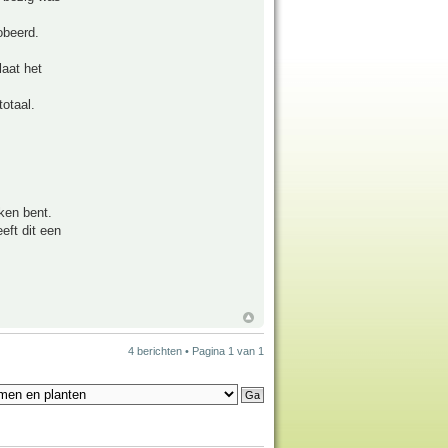
obeerd.
laat het
totaal.
oken bent.
eft dit een
4 berichten • Pagina
1
van
1