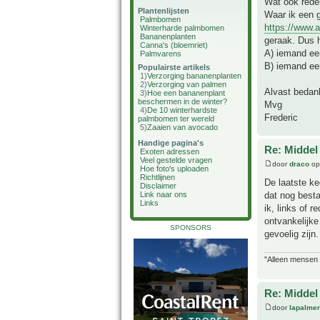
Wat ook redel
Plantenlijsten
Waar ik een g
Palmbomen
https://www.
Winterharde palmbomen
Bananenplanten
geraak. Dus h
Canna's (bloemriet)
A) iemand een
Palmvarens
B) iemand een
Populairste artikels
1)
Verzorging bananenplanten
2)
Verzorging van palmen
Alvast bedank
3)
Hoe een bananenplant
beschermen in de winter?
Mvg
4)
De 10 winterhardste
Frederic
palmbomen ter wereld
5)
Zaaien van avocado
Handige pagina's
Re: Middel
Exoten adressen
Veel gestelde vragen
door
draco
op
Hoe foto's uploaden
Richtlijnen
De laatste ke
Disclaimer
dat nog besta
Link naar ons
Links
ik, links of r
ontvankelijke
SPONSORS
gevoelig zijn.
"Alleen mensen d
Re: Middel
door
lapalmer