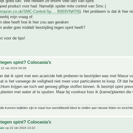
ijk goed lukt. Wel hebben ze enorm veel last van spint.
oed product voor had. Namelijk spider mite control van Smc (
amazon.co.uk/SMC-Control-Sp ... B003VNATI6
). Het probleem is dat ik hier n
ierbij mijn vraag of:
 idee heeft hoe ik hier zou aan geraken
 ander goei middel/ bestrijding tegen spint heeft?
t voor de tips!
 tegen spint? Colocasia’s
 22 okt 2024 00:09
er dat ik spint met een acaricide heb proberen te bestrijden was met Masur v
at is het vanwege de veiligheid niet meer voor particulieren te koop. Of dat hel
echtom krijgen we toch wel genoeg giftige stoffen binnen. Ik bestrijd spint prev
 planten met water af te spuiten. Maar bij voorkeur kies ik (kamer)planten die 
ie kunnen twijfelen zijn in staat hun wereldbeeld bloot te stellen aan nieuwe feiten en inzichte
 tegen spint? Colocasia’s
aie
op 22 okt 2024 14:22