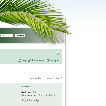
Help
Registreren
Inloggen
4 berichten • Pagina
1
van
1
Frederic
Berichten:
88
Geregistreerd:
09 aug 2015 11:07
2 bedankjes