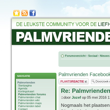
Forumoverzicht
‹
Sociaal
‹
Nieuws 
Palmvrienden Faceboo
NAVIGATIE
Plaats een reactie
Palmvrienden
Startpagina
Agenda
Re: Palmvriende
Kortingskaart
Palmvrienden forums
door
Jozef
op 05 mei 2016 1
Palmvrienden chat
Palmvrienden wiki
Palmvrienden maps
Nogmaals het plaatsen v
Palmvrienden label
Contact