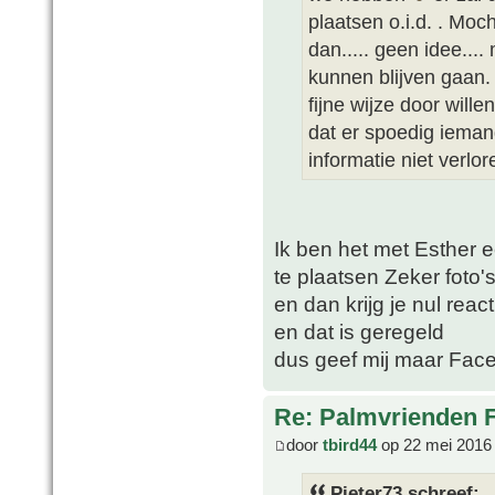
plaatsen o.i.d. . Mo
dan..... geen idee...
kunnen blijven gaan. I
fijne wijze door will
dat er spoedig ieman
informatie niet verlor
Ik ben het met Esther e
te plaatsen Zeker foto'
en dan krijg je nul react
en dat is geregeld
dus geef mij maar Fac
Re: Palmvrienden 
door
tbird44
op 22 mei 2016
Pieter73 schreef: