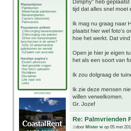
Dimphy" heb geplaatst 
Plantenlijsten
tijd dat alles snel moe
Palmbomen
Winterharde palmbomen
Bananenplanten
Canna's (bloemriet)
Palmvarens
Ik mag nu graag naar H
Populairste artikels
plaatst hier wel foto's
1)
Verzorging bananenplanten
2)
Verzorging van palmen
hoe het werkt. Dat vind
3)
Hoe een bananenplant
beschermen in de winter?
4)
De 10 winterhardste
palmbomen ter wereld
Open je hier je eigen tu
5)
Zaaien van avocado
Handige pagina's
het als een soort van f
Exoten adressen
Veel gestelde vragen
Hoe foto's uploaden
Richtlijnen
Ik zou dolgraag de tuin
Disclaimer
Link naar ons
Links
Ik zie deze mensen niet
SPONSORS
willen verwelkomen.
Gr. Jozef
Re: Palmvrienden 
door
Mister w
op 05 mei 201