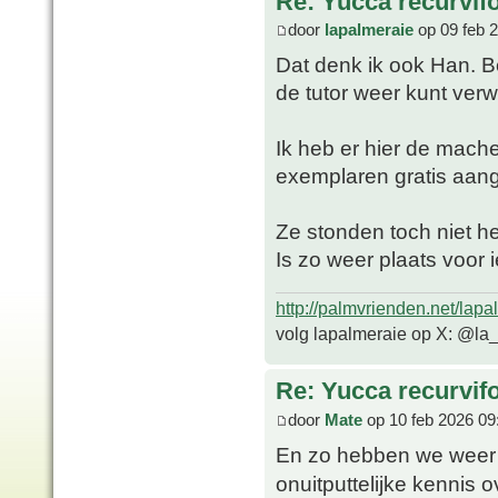
Re: Yucca recurvifo
door
lapalmeraie
op 09 feb 
Dat denk ik ook Han. B
de tutor weer kunt verw
Ik heb er hier de mach
exemplaren gratis aa
Ze stonden toch niet hee
Is zo weer plaats voor 
http://palmvrienden.net/lapa
volg lapalmeraie op X: @la
Re: Yucca recurvifo
door
Mate
op 10 feb 2026 09
En zo hebben we weer 
onuitputtelijke kennis 