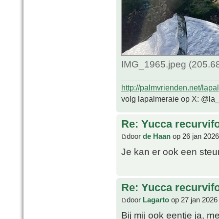
IMG_1965.jpeg (205.68
http://palmvrienden.net/lapa
volg lapalmeraie op X: @la
Re: Yucca recurvifo
door
de Haan
op 26 jan 2026
Je kan er ook een steun
Re: Yucca recurvifo
door
Lagarto
op 27 jan 2026
Bij mij ook eentje ja, 