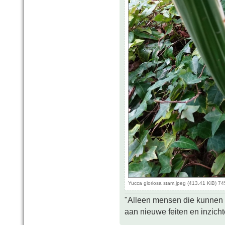
Yucca gloriosa stam.jpeg (413.41 KiB) 7
"Alleen mensen die kunnen tw
aan nieuwe feiten en inzich