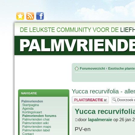
Forumoverzicht
‹
Exotische plant
Yucca recurvifolia - al
NAVIGATIE
Plaats een reactie
Palmvrienden
Startpagina
Agenda
Yucca recurvifoli
Kortingskaart
Palmvrienden forums
door
lapalmeraie
op 26 jan 
Palmvrienden chat
Palmvrienden wiki
Palmvrienden maps
PV-en
Palmvrienden label
Contact