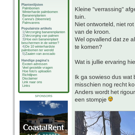
Plantenlijsten
Kleine "verrassing" afg
Palmbomen
Winterharde palmbomen
tuin.
Bananenplanten
Canna's (bloemriet)
Palmvarens
Niet ontworteld, niet 
Populairste artikels
van de kroon.
1)
Verzorging bananenplanten
2)
Verzorging van palmen
Wel opvallend dat ze al
3)
Hoe een bananenplant
beschermen in de winter?
te komen?
4)
De 10 winterhardste
palmbomen ter wereld
5)
Zaaien van avocado
Handige pagina's
Wat is jullie ervaring h
Exoten adressen
Veel gestelde vragen
Hoe foto's uploaden
Richtlijnen
Ik ga sowieso dus wat
Disclaimer
Link naar ons
misschien nog recht 
Links
Anders wordt het rigou
SPONSORS
een stompje