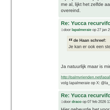
me al, lijkt het zelfde
overeind.
Re: Yucca recurvifo
door
lapalmeraie
op 27 jan 
de Haan schreef:
Je kan er ook een ste
Ja natuurlijk maar is m
http://palmvrienden.net/lapa
volg lapalmeraie op X: @la
Re: Yucca recurvifo
door
draco
op 07 feb 2026 1
Hier gebeurde het voor