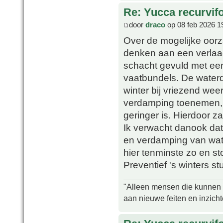
Re: Yucca recurvifo
door
draco
op 08 feb 2026 1
Over de mogelijke oor
denken aan een verlaagd
schacht gevuld met ee
vaatbundels. De waterdr
winter bij vriezend wee
verdamping toenemen, t
geringer is. Hierdoor z
Ik verwacht danook dat
en verdamping van wate
hier tenminste zo en s
Preventief 's winters st
"Alleen mensen die kunnen tw
aan nieuwe feiten en inzich