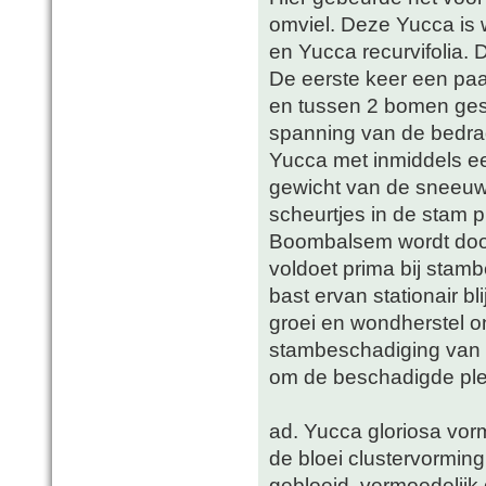
omviel. Deze Yucca is 
en Yucca recurvifolia. D
De eerste keer een paa
en tussen 2 bomen ges
spanning van de bedrad
Yucca met inmiddels ee
gewicht van de sneeuw.
scheurtjes in de stam
Boombalsem wordt doo
voldoet prima bij sta
bast ervan stationair b
groei en wondherstel o
stambeschadiging van Y
om de beschadigde plek
ad. Yucca gloriosa vo
de bloei clustervorming
gebloeid, vermoedelijk d