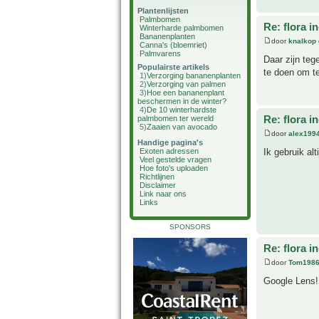
Plantenlijsten
Palmbomen
Re: flora i
Winterharde palmbomen
Bananenplanten
door
knalkop
Canna's (bloemriet)
Palmvarens
Daar zijn teg
Populairste artikels
te doen om te
1)
Verzorging bananenplanten
2)
Verzorging van palmen
3)
Hoe een bananenplant
beschermen in de winter?
4)
De 10 winterhardste
Re: flora i
palmbomen ter wereld
5)
Zaaien van avocado
door
alex199
Handige pagina's
Ik gebruik al
Exoten adressen
Veel gestelde vragen
Hoe foto's uploaden
Richtlijnen
Disclaimer
Link naar ons
Links
SPONSORS
Re: flora i
door
Tom198
Google Lens!