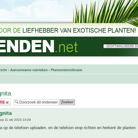
icht
‹
Aanverwante rubrieken
‹
Plantenidentificatie
gnita
gnita
op 11 okt 2023 14:29
 op de telefoon uploaden. en de telefoon erop richten en herkent de planten