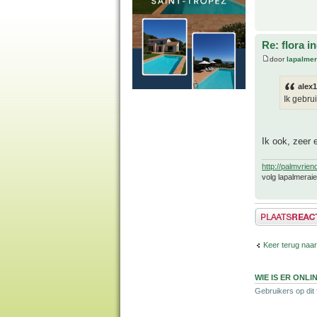
Re: flora i
door
lapalmer
alex1
Ik gebrui
Ik ook, zeer 
http://palmvrien
volg lapalmerai
Plaats een reactie
Keer terug naar 
WIE IS ER ONLI
Gebruikers op dit