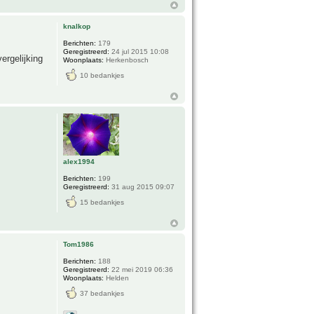
knalkop
Berichten:
179
Geregistreerd:
24 jul 2015 10:08
ergelijking
Woonplaats:
Herkenbosch
10 bedankjes
alex1994
Berichten:
199
Geregistreerd:
31 aug 2015 09:07
15 bedankjes
Tom1986
Berichten:
188
Geregistreerd:
22 mei 2019 06:36
Woonplaats:
Helden
37 bedankjes