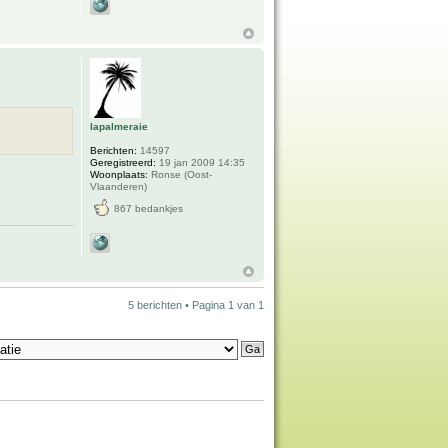
lapalmeraie
Berichten:
14597
Geregistreerd:
19 jan 2009 14:35
Woonplaats:
Ronse (Oost-
Vlaanderen)
867 bedankjes
5 berichten • Pagina
1
van
1