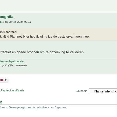
ncognita
aie
op 08 feb 2024 09:11
994 schreef:
k altijd Plantnet. Hier heb ik tot nu toe de beste ervaringen mee.
effectief en goede bronnen om te opzoeking te valideren.
den.net/lapalmeraie
e op X: @la_palmeraie
Plantenidentificatie
Ga naar:
NE
 forum: Geen geregistreerde gebruikers. en 3 gasten