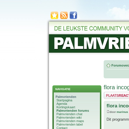
Forumoverz
flora inco
NAVIGATIE
Plaats een reactie
Palmvrienden
Startpagina
Agenda
flora inco
Kortingskaart
Palmvrienden forums
door
marinus
Palmvrienden chat
Palmvrienden wiki
Dit programma
Palmvrienden maps
Palmvrienden label
Contact