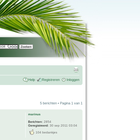
Help
Registreren
Inloggen
5 berichten • Pagina
1
van
1
marinus
Berichten:
2854
Geregistreerd:
30 sep 2011 03:04
104 bedankjes