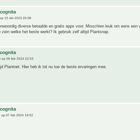
ncognita
op 15 okt 2023 20:08
enwoordig diverse betaalde en gratis apps voor. Misschien leuk om eens een v
 zien welke het beste werkt? Ik gebruik zelf altijd Plantsnap.
ncognita
4
op 06 feb 2024 22:53
tijd Plantnet. Hier heb ik tot nu toe de beste ervaringen mee.
ncognita
6
op 07 feb 2024 19:52