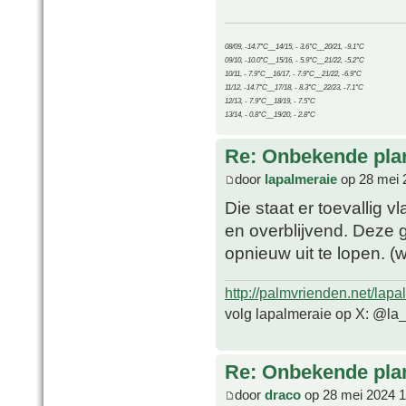
08/09, -14.7°C__14/15, - 3.6°C__20/21, -9.1°C
09/10, -10.0°C__15/16, - 5.9°C__21/22, -5.2°C
10/11, - 7.9°C__16/17, - 7.9°C__21/22, -6.9°C
11/12, -14.7°C__17/18, - 8.3°C__22/23, -7.1°C
12/13, - 7.9°C__18/19, - 7.5°C
13/14, - 0.8°C__19/20, - 2.8°C
Re: Onbekende pla
door
lapalmeraie
op 28 mei 
Die staat er toevallig v
en overblijvend. Deze g
opnieuw uit te lopen. (
http://palmvrienden.net/lapa
volg lapalmeraie op X: @la
Re: Onbekende pla
door
draco
op 28 mei 2024 1