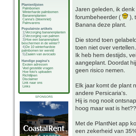
Plantenlijsten
Jaren geleden, ik denk z
Palmbomen
Winterharde palmbomen
Bananenplanten
forumbeheerder (
), 
Canna's (bloemriet)
Palmvarens
Banana deze plant.
Populairste artikels
1)
Verzorging bananenplanten
2)
Verzorging van palmen
Die stond toen gelabel
3)
Hoe een bananenplant
beschermen in de winter?
toen niet over vertellen.
4)
De 10 winterhardste
palmbomen ter wereld
Ik heb hem destijds, ve
5)
Zaaien van avocado
Handige pagina's
aangeplant. Doordat hi
Exoten adressen
Veel gestelde vragen
geen risico nemen.
Hoe foto's uploaden
Richtlijnen
Disclaimer
Link naar ons
Elk jaar komt de plant 
Links
andere Persicaria's.
SPONSORS
Hij is nog nooit ontsna
hoog maar wat is het?
Met de PlantNet app k
een zekerheid van 35%