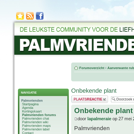
Forumoverzicht
‹
Aanverwante rub
Onbekende plant
NAVIGATIE
Plaats een reactie
Palmvrienden
Startpagina
Agenda
Onbekende plant
Kortingskaart
Palmvrienden forums
door
lapalmeraie
op 27 mei 
Palmvrienden chat
Palmvrienden wiki
Palmvrienden maps
Palmvrienden
Palmvrienden label
Contact