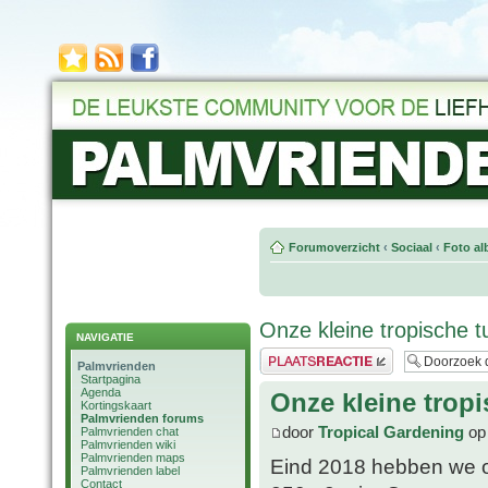
Forumoverzicht
‹
Sociaal
‹
Foto al
Onze kleine tropische t
NAVIGATIE
Plaats een reactie
Palmvrienden
Startpagina
Agenda
Onze kleine tropi
Kortingskaart
Palmvrienden forums
door
Tropical Gardening
op 
Palmvrienden chat
Palmvrienden wiki
Palmvrienden maps
Eind 2018 hebben we o
Palmvrienden label
Contact