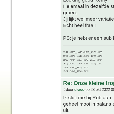
Helemaal in dezelfde sti
groen.
Jij lijkt wel meer variat
Echt heel fraai!
PS: je hebt er een sub 
08/09, -14.7°C__14/15, - 3.6°C__20/21, -9.1°C
09/10, -10.0°C__15/16, - 5.9°C__21/22, -5.2°C
10/11, - 7.9°C__16/17, - 7.9°C__21/22, -6.9°C
11/12, -14.7°C__17/18, - 8.3°C__22/23, -7.1°C
12/13, - 7.9°C__18/19, - 7.5°C
13/14, - 0.8°C__19/20, - 2.8°C
Re: Onze kleine tro
door
draco
op 28 okt 2022 0
Ik sluit me bij Rob aan
geheel mooi in balans e
uit.