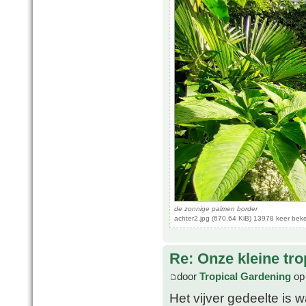
de zonnige palmen border
achter2.jpg (670.64 KiB) 13978 keer bek
Re: Onze kleine tro
door
Tropical Gardening
op 
Het vijver gedeelte is