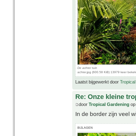
De achter tuin
achter.jpg (600.58 KiB) 13979 keer beke
Laatst bijgewerkt door
Tropica
Re: Onze kleine tro
door
Tropical Gardening
op 
In de border zijn veel
BIJLAGEN