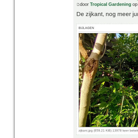
door
Tropical Gardening
op 
De zijkant, nog meer ju
BIJLAGEN
zijkant.jpg (659.21 KiB) 13978 keer beke