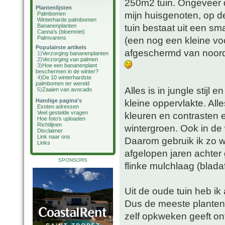
250m2 tuin. Ongeveer de
Plantenlijsten
mijn huisgenoten, op d
Palmbomen
Winterharde palmbomen
tuin bestaat uit een sm
Bananenplanten
Canna's (bloemriet)
Palmvarens
(een nog een kleine voor
Populairste artikels
afgeschermd van noord 
1)
Verzorging bananenplanten
2)
Verzorging van palmen
3)
Hoe een bananenplant
beschermen in de winter?
4)
De 10 winterhardste
palmbomen ter wereld
Alles is in jungle stijl
5)
Zaaien van avocado
Handige pagina's
kleine oppervlakte. All
Exoten adressen
Veel gestelde vragen
kleuren en contrasten e
Hoe foto's uploaden
Richtlijnen
wintergroen. Ook in de 
Disclaimer
Link naar ons
Daarom gebruik ik zo w
Links
afgelopen jaren achter
SPONSORS
flinke mulchlaag (bladaf
Uit de oude tuin heb i
Dus de meeste planten 
zelf opkweken geeft ont