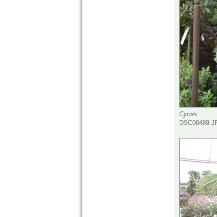
Cycas
DSC00489.JP