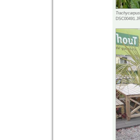
Trachycarpus 
DSC00491.JP