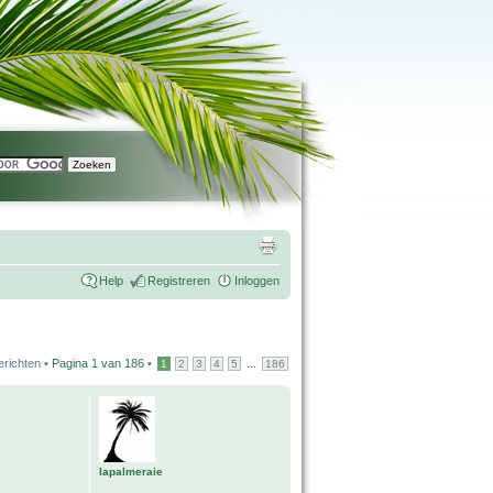
Help
Registreren
Inloggen
erichten •
Pagina
1
van
186
•
...
1
2
3
4
5
186
lapalmeraie