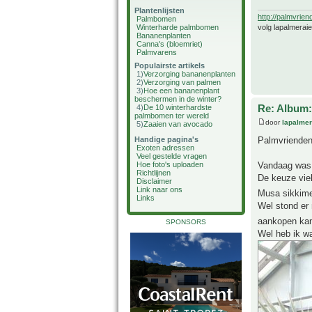
Plantenlijsten
http://palmvrien
Palmbomen
volg lapalmerai
Winterharde palmbomen
Bananenplanten
Canna's (bloemriet)
Palmvarens
Populairste artikels
1)
Verzorging bananenplanten
2)
Verzorging van palmen
3)
Hoe een bananenplant
beschermen in de winter?
Re: Album:
4)
De 10 winterhardste
palmbomen ter wereld
door
lapalmer
5)
Zaaien van avocado
Palmvriende
Handige pagina's
Exoten adressen
Veel gestelde vragen
Vandaag was 
Hoe foto's uploaden
Richtlijnen
De keuze viel
Disclaimer
Link naar ons
Musa sikkime
Links
Wel stond er 
aankopen kan 
SPONSORS
Wel heb ik w