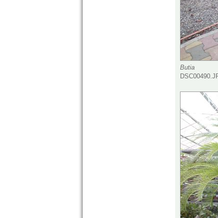
Butia
DSC00490.JP