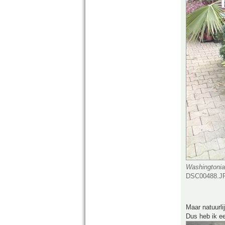
Washingtonia
DSC00488.JP
Maar natuurli
Dus heb ik e