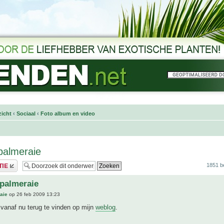
icht
‹
Sociaal
‹
Foto album en video
palmeraie
1851 b
palmeraie
aie
op 26 feb 2009 13:23
n vanaf nu terug te vinden op mijn
weblog
.