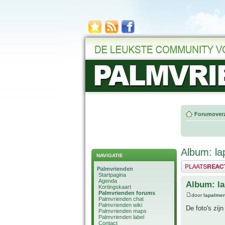
Forumoverz
Album: la
NAVIGATIE
Plaats een reactie
Palmvrienden
Startpagina
Agenda
Album: la
Kortingskaart
Palmvrienden forums
door
lapalmer
Palmvrienden chat
Palmvrienden wiki
De foto's zij
Palmvrienden maps
Palmvrienden label
Contact