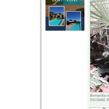
Bismarckia nob
DSC00492.JP