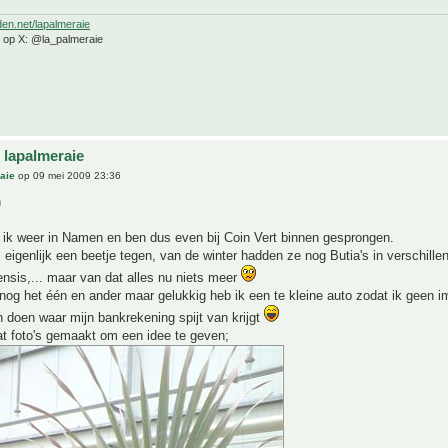
den.net/lapalmeraie
e op X: @la_palmeraie
 lapalmeraie
aie
op 09 mei 2009 23:36
n
ik weer in Namen en ben dus even bij Coin Vert binnen gesprongen.
 eigenlijk een beetje tegen, van de winter hadden ze nog Butia's in verschill
nsis,... maar van dat alles nu niets meer
nog het één en ander maar gelukkig heb ik een te kleine auto zodat ik geen i
doen waar mijn bankrekening spijt van krijgt
at foto's gemaakt om een idee te geven;