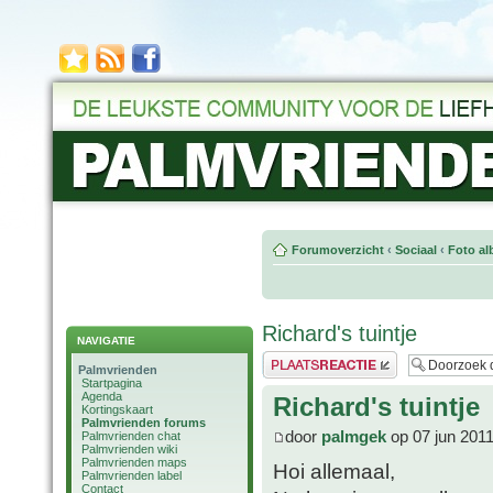
Forumoverzicht
‹
Sociaal
‹
Foto al
Richard's tuintje
NAVIGATIE
Plaats een reactie
Palmvrienden
Startpagina
Agenda
Richard's tuintje
Kortingskaart
Palmvrienden forums
door
palmgek
op 07 jun 2011
Palmvrienden chat
Palmvrienden wiki
Palmvrienden maps
Hoi allemaal,
Palmvrienden label
Contact