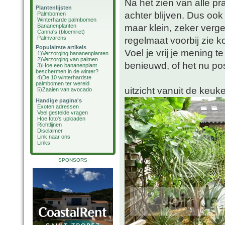
Na het zien van alle pra
Plantenlijsten
achter blijven. Dus ook 
Palmbomen
Winterharde palmbomen
maar klein, zeker verge
Bananenplanten
Canna's (bloemriet)
Palmvarens
regelmaat voorbij zie 
Populairste artikels
Voel je vrij je mening t
1)
Verzorging bananenplanten
2)
Verzorging van palmen
benieuwd, of het nu posi
3)
Hoe een bananenplant
beschermen in de winter?
4)
De 10 winterhardste
palmbomen ter wereld
uitzicht vanuit de keuk
5)
Zaaien van avocado
Handige pagina's
Exoten adressen
Veel gestelde vragen
Hoe foto's uploaden
Richtlijnen
Disclaimer
Link naar ons
Links
SPONSORS