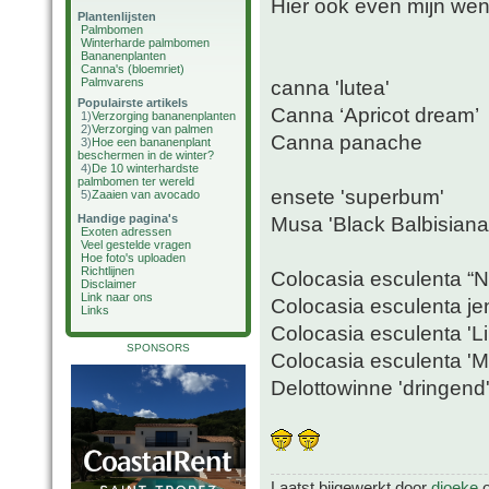
Hier ook even mijn wens
Plantenlijsten
Palmbomen
Winterharde palmbomen
Bananenplanten
Canna's (bloemriet)
Palmvarens
canna 'lutea'
Populairste artikels
Canna ‘Apricot dream’
1)
Verzorging bananenplanten
2)
Verzorging van palmen
Canna panache
3)
Hoe een bananenplant
beschermen in de winter?
4)
De 10 winterhardste
palmbomen ter wereld
ensete 'superbum'
5)
Zaaien van avocado
Handige pagina's
Musa 'Black Balbisiana
Exoten adressen
Veel gestelde vragen
Hoe foto's uploaden
Richtlijnen
Colocasia esculenta “
Disclaimer
Link naar ons
Colocasia esculenta je
Links
Colocasia esculenta 'L
SPONSORS
Colocasia esculenta 'Mo
Delottowinne 'dringend
Laatst bijgewerkt door
djoeke
o