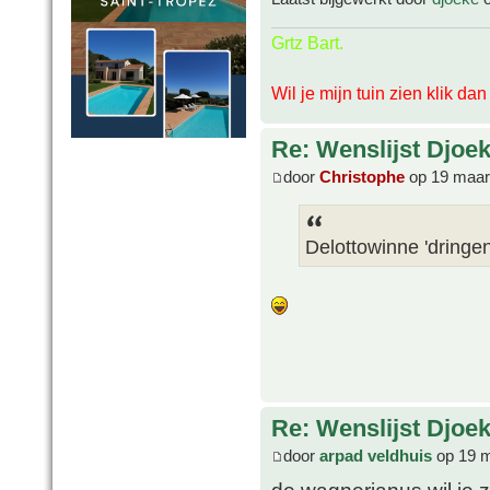
Grtz Bart.
Wil je mijn tuin zien klik da
Re: Wenslijst Djoek
door
Christophe
op 19 maar
Delottowinne 'dringen
Re: Wenslijst Djoek
door
arpad veldhuis
op 19 m