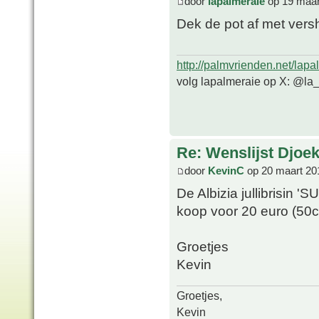
door
lapalmeraie
op 19 maar
Dek de pot af met versh
http://palmvrienden.net/lapa
volg lapalmeraie op X: @la
Re: Wenslijst Djoek
door
KevinC
op 20 maart 20
De Albizia jullibrisin 
koop voor 20 euro (50c
Groetjes
Kevin
Groetjes,
Kevin