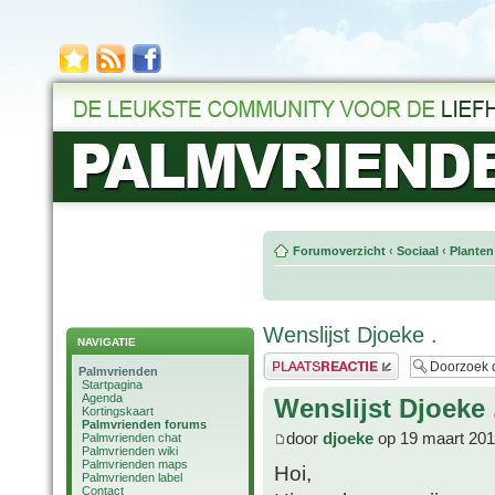
Forumoverzicht
‹
Sociaal
‹
Planten
Wenslijst Djoeke .
NAVIGATIE
Plaats een reactie
Palmvrienden
Startpagina
Agenda
Wenslijst Djoeke 
Kortingskaart
Palmvrienden forums
door
djoeke
op 19 maart 201
Palmvrienden chat
Palmvrienden wiki
Palmvrienden maps
Hoi,
Palmvrienden label
Contact