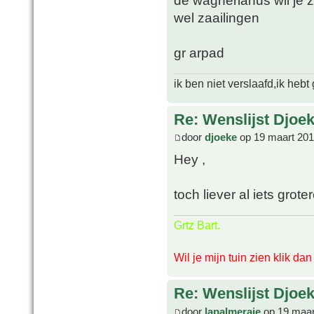
de wagnerianus wil je z
wel zaailingen
gr arpad
ik ben niet verslaafd,ik heb
Re: Wenslijst Djoek
door
djoeke
op 19 maart 201
Hey ,
toch liever al iets groter
Grtz Bart.
Wil je mijn tuin zien klik da
Re: Wenslijst Djoek
door
lapalmeraie
op 19 maar