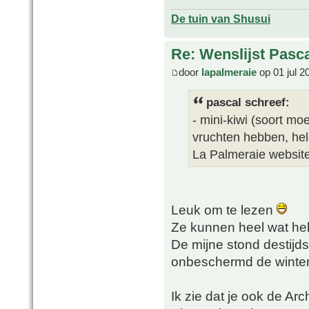
De tuin van Shusui
Re: Wenslijst Pasc
door
lapalmeraie
op 01 jul 2
pascal schreef:
- mini-kiwi (soort mo
vruchten hebben, hel
La Palmeraie websit
Leuk om te lezen
Ze kunnen heel wat he
De mijne stond destijds
onbeschermd de winter
Ik zie dat je ook de Arc