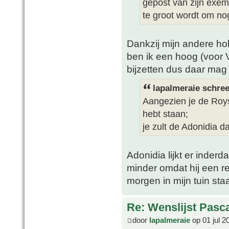
gepost van zijn exempl
te groot wordt om nog
Dankzij mijn andere ho
ben ik een hoog (voor 
bijzetten dus daar mag
lapalmeraie schree
Aangezien je de Roys
hebt staan;
je zult de Adonidia 
Adonidia lijkt er inder
minder omdat hij een red
morgen in mijn tuin sta
Re: Wenslijst Pasc
door
lapalmeraie
op 01 jul 2