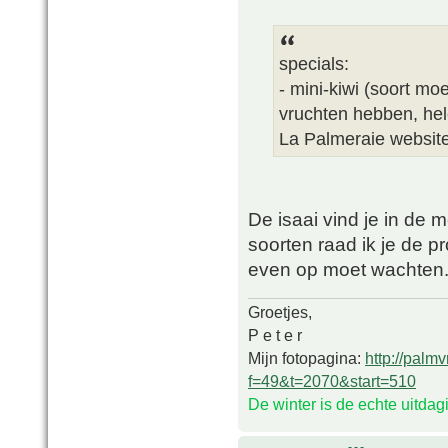
specials:
- mini-kiwi (soort mo
vruchten hebben, hel
La Palmeraie websit
De isaai vind je in de 
soorten raad ik je de p
even op moet wachten
Groetjes,
P e t e r
Mijn fotopagina:
http://palm
f=49&t=2070&start=510
De winter is de echte uitda