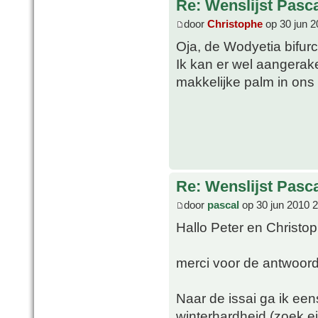
Re: Wenslijst Pasc
door
Christophe
op 30 jun 2
Oja, de Wodyetia bifur
Ik kan er wel aangerak
makkelijke palm in ons k
Re: Wenslijst Pasc
door
pascal
op 30 jun 2010 
Hallo Peter en Christo
merci voor de antwoor
Naar de issai ga ik ee
winterhardheid (zoek e