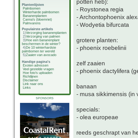
potten heb):
Plantenlijsten
- Roystonea regia
Palmbomen
Winterharde palmbomen
- Archontophoenix ale
Bananenplanten
Canna's (bloemriet)
Palmvarens
- Wodyetia bifurcata
Populairste artikels
1)
Verzorging bananenplanten
2)
Verzorging van palmen
grotere planten:
3)
Hoe een bananenplant
beschermen in de winter?
- phoenix roebelinii
4)
De 10 winterhardste
palmbomen ter wereld
5)
Zaaien van avocado
Handige pagina's
zelf zaaien
Exoten adressen
Veel gestelde vragen
- phoenix dactylifera 
Hoe foto's uploaden
Richtlijnen
Disclaimer
Link naar ons
banaan
Links
- musa sikkimensis (in 
SPONSORS
specials:
- olea europeae
reeds geschrapt van het