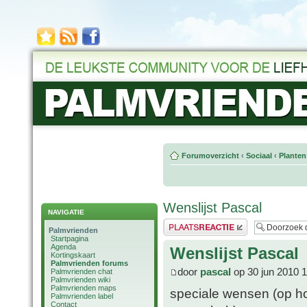
Forumoverzicht
‹
Sociaal
‹
Planten
Wenslijst Pascal
NAVIGATIE
Plaats een reactie
Palmvrienden
Startpagina
Agenda
Wenslijst Pascal
Kortingskaart
Palmvrienden forums
door
pascal
op 30 jun 2010 
Palmvrienden chat
Palmvrienden wiki
Palmvrienden maps
speciale wensen (op ho
Palmvrienden label
Contact