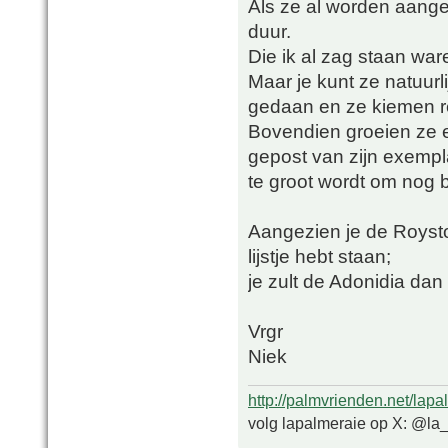
Als ze al worden aangeb
duur.
Die ik al zag staan war
Maar je kunt ze natuurli
gedaan en ze kiemen re
Bovendien groeien ze e
gepost van zijn exemplaa
te groot wordt om nog b
Aangezien je de Royst
lijstje hebt staan;
je zult de Adonidia da
Vrgr
Niek
http://palmvrienden.net/lapa
volg lapalmeraie op X: @la