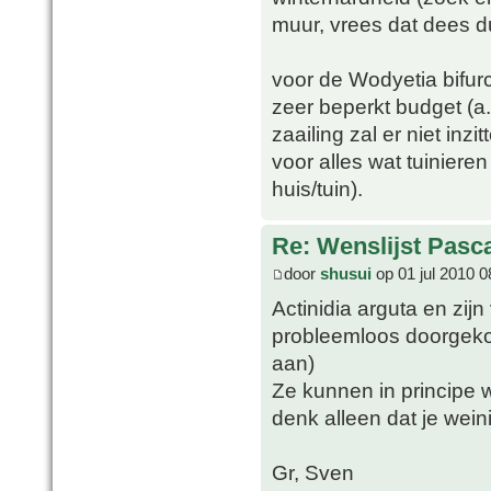
muur, vrees dat dees du
voor de Wodyetia bifur
zeer beperkt budget (a.
zaailing zal er niet in
voor alles wat tuinier
huis/tuin).
Re: Wenslijst Pasc
door
shusui
op 01 jul 2010 0
Actinidia arguta en zijn
probleemloos doorgek
aan)
Ze kunnen in principe 
denk alleen dat je wein
Gr, Sven