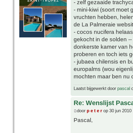
- zelf gezaaide trachyc
- mini-kiwi (soort moet
vruchten hebben, helem
de La Palmeraie websit
- cocos nucifera helaa
gekocht in de solden -
donkerste kamer van he
proberen en toch iets 
- jubaea chilensis en b
europalms (wou eigenli
mochten maar ben nu oo
Laatst bijgewerkt door
pascal
o
Re: Wenslijst Pasc
door
p e t e r
op 30 jun 2010
Pascal,