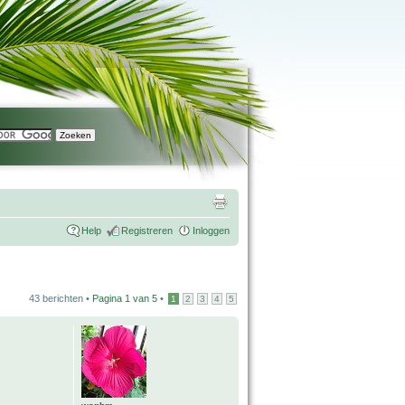
Help
Registreren
Inloggen
43 berichten •
Pagina
1
van
5
•
1
2
3
4
5