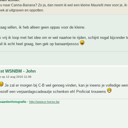
rath schreef:
u naar Canna-Banana? Zo ja, dan neem ik wel een kleine Maurelli mee voor je, ik
k al uitgraven en oppotten.
raag willen, ik heb alleen geen oppas voor de kleine.
vrij ik loop met het idee om er wel naartoe te rijden, schijnt nogal bijzonder te
wil ik echt heel graag, ben gek op banaantjessss
ijst WSNBM - John
h
op 12 aug 2010 11:06
Je zal er morgen bij C-B wel genoeg vinden, kan je ineens je volledige wens
ezelf een verjaardagscadeautje schenken eh! Proficiat trouwens
 paardenfotografie
-
http://www.e-horse.be