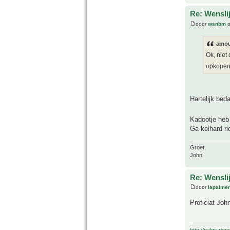
Re: Wensl
door
wsnbm
o
amou
Ok, niet
opkope
Hartelijk bed
Kadootje heb
Ga keihard ri
Groet,
John
Re: Wensl
door
lapalmer
Proficiat Joh
http://palmvrien