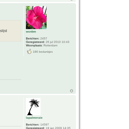
lijst
wsnbm
Berichten:
2457
Geregistreerd:
26 jul 2010 10:43
Woonplaats:
Rotterdam
186 bedankjes
lapalmeraie
Berichten:
14597
Geregistreerd:
19 jan 2009 14:35