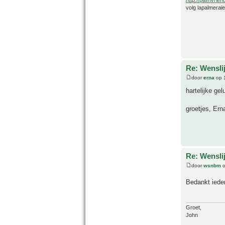
volg lapalmerai
Re: Wensl
door
erna
op 
hartelijke ge
groetjes, Ern
Re: Wensl
door
wsnbm
o
Bedankt ied
Groet,
John