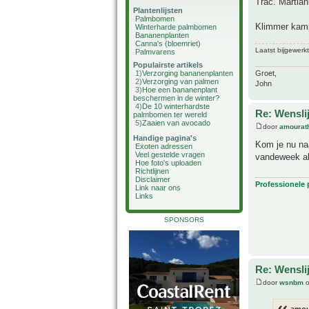
Trac. Martian
Plantenlijsten
Palmbomen
Klimmer kampe
Winterharde palmbomen
Bananenplanten
Canna's (bloemriet)
Laatst bijgewerk
Palmvarens
Populairste artikels
Groet,
1)
Verzorging bananenplanten
2)
Verzorging van palmen
John
3)
Hoe een bananenplant
beschermen in de winter?
4)
De 10 winterhardste
Re: Wensl
palmbomen ter wereld
5)
Zaaien van avocado
door
amourat
Handige pagina's
Kom je nu naa
Exoten adressen
Veel gestelde vragen
vandeweek al
Hoe foto's uploaden
Richtlijnen
Disclaimer
Professionele
Link naar ons
Links
SPONSORS
Re: Wensl
door
wsnbm
o