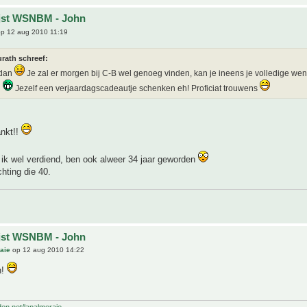
ijst WSNBM - John
p 12 aug 2010 11:19
rath schreef:
 dan
Je zal er morgen bij C-B wel genoeg vinden, kan je ineens je volledige wens
n
Jezelf een verjaardagscadeautje schenken eh! Proficiat trouwens
ankt!!
 ik wel verdiend, ben ook alweer 34 jaar geworden
chting die 40.
ijst WSNBM - John
aie
op 12 aug 2010 14:22
n!
den.net/lapalmeraie