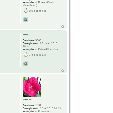
Woonplaats:
Ronse (Oost-
Vlaanderen)
867 bedankjes
erna
Berichten:
3305
Geregistreerd:
07 maart 2010
16:14
Woonplaats:
Keiem-Diksmuide
374 bedankjes
wsnbm
Berichten:
2457
Geregistreerd:
26 jul 2010 10:43
Woonplaats:
Rotterdam