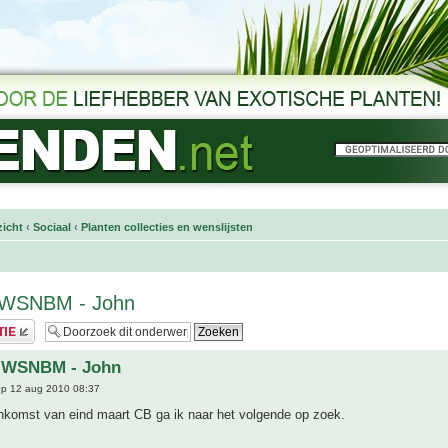
icht
‹
Sociaal
‹
Planten collecties en wenslijsten
t WSNBM - John
t WSNBM - John
p 12 aug 2010 08:37
enkomst van eind maart CB ga ik naar het volgende op zoek.