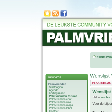
Forumoverz
Wenslijs
NAVIGATIE
Plaats een reactie
Palmvrienden
Startpagina
Agenda
Wenslijs
Kortingskaart
Palmvrienden forums
door
wsnbm
o
Palmvrienden chat
Palmvrienden wiki
Voor de bije
Palmvrienden maps
Palmvrienden label
Contact