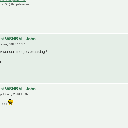
e op X: @la_palmeraie
ijst WSNBM - John
12 aug 2010 14:37
lukwensen met je verjaardag !
a
ijst WSNBM - John
p 12 aug 2010 15:02
ereen