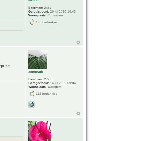
wsnbm
Berichten:
2457
Geregistreerd:
26 jul 2010 10:43
Woonplaats:
Rotterdam
186 bedankjes
 ga ze
amourath
Berichten:
2770
Geregistreerd:
14 jul 2009 09:04
Woonplaats:
Waregem
112 bedankjes