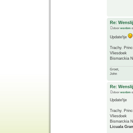
Re: Wensl
door
wsnbm
o
Update'tje
Trachy. Prin
Vliesdoek
Bismarckia No
Groet,
John
Re: Wensl
door
wsnbm
o
Update'tje
Trachy. Prin
Vliesdoek
Bismarckia No
Licuala Gra