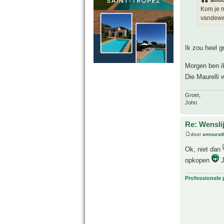
amou
Kom je n
vandewee
Ik zou heel g
Morgen ben ik 
Die Maurelli 
Groet,
John
Re: Wensl
door
amourat
Ok, niet dan
opkopen
J
Professionele