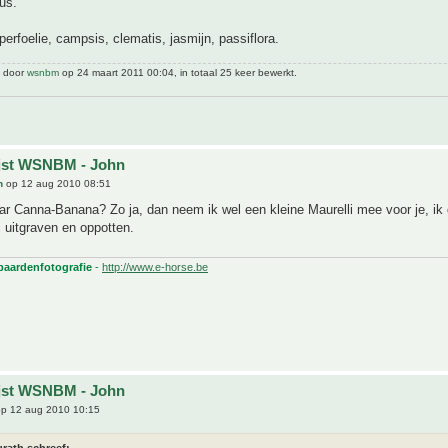
us.
rfoelie, campsis, clematis, jasmijn, passiflora.
t door
wsnbm
op 24 maart 2011 00:04, in totaal 25 keer bewerkt.
ijst WSNBM - John
h
op 12 aug 2010 08:51
r Canna-Banana? Zo ja, dan neem ik wel een kleine Maurelli mee voor je, ik
 uitgraven en oppotten.
 paardenfotografie
-
http://www.e-horse.be
ijst WSNBM - John
p 12 aug 2010 10:15