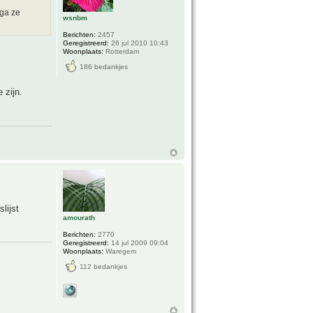
 ga ze
wsnbm
Berichten:
2457
Geregistreerd:
26 jul 2010 10:43
Woonplaats:
Rotterdam
186 bedankjes
 zijn.
lijst
amourath
Berichten:
2770
Geregistreerd:
14 jul 2009 09:04
Woonplaats:
Waregem
112 bedankjes