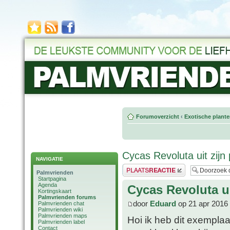
Forumoverzicht
‹
Exotische plant
Cycas Revoluta uit zijn
NAVIGATIE
Plaats een reactie
Palmvrienden
Startpagina
Agenda
Cycas Revoluta ui
Kortingskaart
Palmvrienden forums
door
Eduard
op 21 apr 2016
Palmvrienden chat
Palmvrienden wiki
Palmvrienden maps
Hoi ik heb dit exempla
Palmvrienden label
Contact