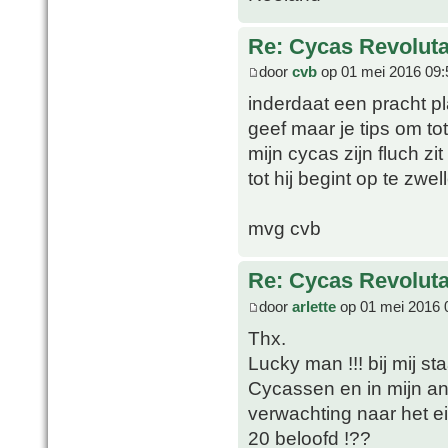
Re: Cycas Revoluta 
door
cvb
op 01 mei 2016 09:
inderdaat een pracht pla
geef maar je tips om to
mijn cycas zijn fluch zi
tot hij begint op te zwel
mvg cvb
Re: Cycas Revoluta 
door
arlette
op 01 mei 2016 
Thx.
Lucky man !!! bij mij st
Cycassen en in mijn an
verwachting naar het e
20 beloofd !??