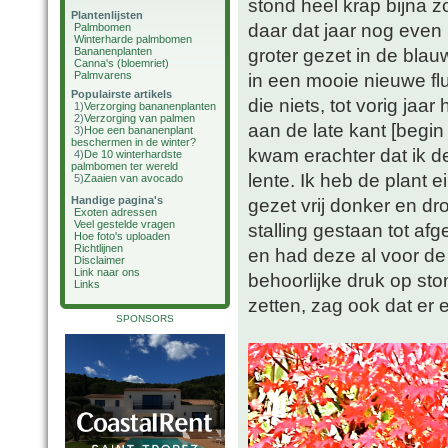
stond heel krap bijna z
Plantenlijsten
daar dat jaar nog even
Palmbomen
Winterharde palmbomen
groter gezet in de blau
Bananenplanten
Canna's (bloemriet)
Palmvarens
in een mooie nieuwe fl
Populairste artikels
die niets, tot vorig jaa
1)
Verzorging bananenplanten
2)
Verzorging van palmen
aan de late kant [begi
3)
Hoe een bananenplant
beschermen in de winter?
kwam erachter dat ik de
4)
De 10 winterhardste
palmbomen ter wereld
lente. Ik heb de plant 
5)
Zaaien van avocado
Handige pagina's
gezet vrij donker en d
Exoten adressen
Veel gestelde vragen
stalling gestaan tot af
Hoe foto's uploaden
Richtlijnen
en had deze al voor de 
Disclaimer
Link naar ons
behoorlijke druk op st
Links
zetten, zag ook dat er 
SPONSORS