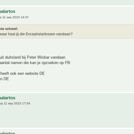
alartos
p 11 sep 2023 14:47
ie schreef:
waar haal jij die Encephalartossen vandaan?
t duitsland bij Peter Wisbar vandaan.
aantal namen die kan je opzoeken op FB:
 heeft ook een website DE
an DE
alartos
op 11 sep 2023 17:54
alartos