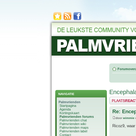
Forumoverz
Encephala
NAVIGATIE
Plaats een reactie
Palmvrienden
Startpagina
Agenda
Re: Encep
Kortingskaart
Palmvrienden forums
door
wimmie
Palmvrienden chat
Palmvrienden wiki
Ricoz9, waar 
Palmvrienden maps
Palmvrienden label
Contact