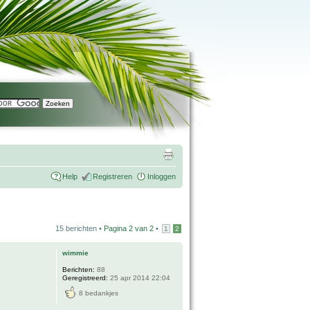
Help
Registreren
Inloggen
15 berichten •
Pagina
2
van
2
•
1
2
wimmie
Berichten:
88
Geregistreerd:
25 apr 2014 22:04
8 bedankjes