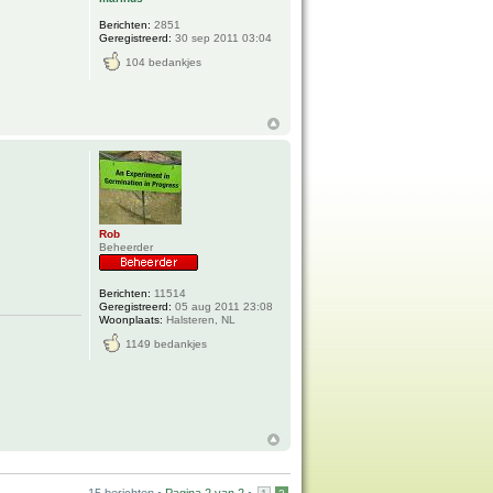
Berichten:
2851
Geregistreerd:
30 sep 2011 03:04
104 bedankjes
Rob
Beheerder
Berichten:
11514
Geregistreerd:
05 aug 2011 23:08
Woonplaats:
Halsteren, NL
1149 bedankjes