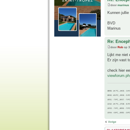
door
marinus
Kunnen jullie
BVD
Marinus
Re: Enceph
door
Rob
op 3
Lijkt me niet
Er zijn vast 
check hier ee
viewforum.ph
08/09, -14.7°C__14/15, - 3.6°
09/10, -10.0°C__15/16, - 5.9°
10/11, - 7.9°C__16/17, - 7.9°
11/12, -14.7°C__17/18, - 8.3°
12/13, - 7.9°C__18/19, - 7.5°C
13/14, - 0.8°C__19/20, - 2.8°C
Vorige
Plaats een reactie