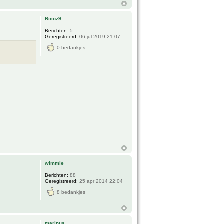
Ricoz9
Berichten:
5
Geregistreerd:
06 jul 2019 21:07
0 bedankjes
wimmie
Berichten:
88
Geregistreerd:
25 apr 2014 22:04
8 bedankjes
marinus