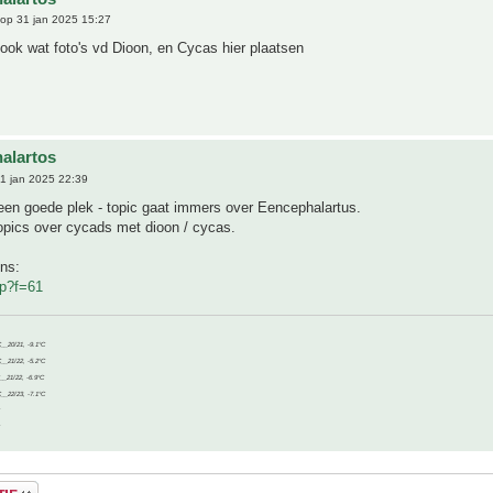
op 31 jan 2025 15:27
 ook wat foto's vd Dioon, en Cycas hier plaatsen
alartos
1 jan 2025 22:39
 een goede plek - topic gaat immers over Eencephalartus.
topics over cycads met dioon / cycas.
ns:
p?f=61
C__20/21, -9.1°C
C__21/22, -5.2°C
C__21/22, -6.9°C
C__22/23, -7.1°C