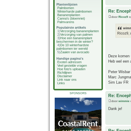
Plantenlijsten
Palmbomen
Re: Enceph
Winterharde palmbomen
Bananenplanten
door
Ricoz9
o
Canna's (bloemriet)
Palmvarens
Populairste artikels
wimm
1)
Verzorging bananenplanten
Ricoz9, 
2)
Verzorging van palmen
3)
Hoe een bananenplant
beschermen in de winter?
4)
De 10 winterhardste
palmbomen ter wereld
5)
Zaaien van avocado
Deze komen ui
Handige pagina's
Heb wel een 
Exoten adressen
Veel gestelde vragen
Hoe foto's uploaden
Peter Wisbar
Richtlijnen
Disclaimer
Marc Jungm
Link naar ons
Sim Lav FR
Links
SPONSORS
Re: Enceph
door
wimmie
Dank je!
Re: Enceph