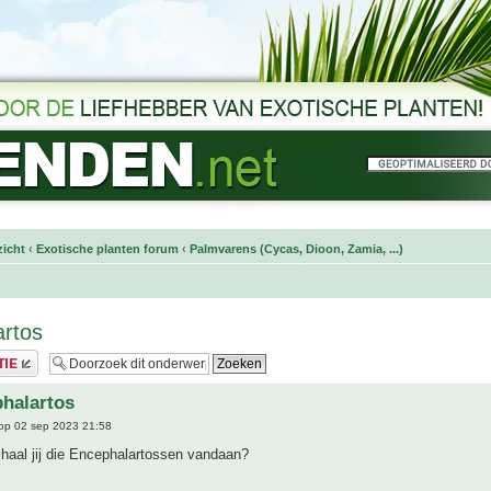
icht
‹
Exotische planten forum
‹
Palmvarens (Cycas, Dioon, Zamia, ...)
rtos
halartos
op 02 sep 2023 21:58
haal jij die Encephalartossen vandaan?