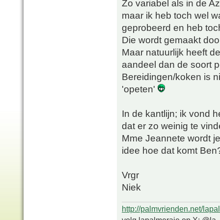
Zo variabel als in de Az
maar ik heb toch wel w
geprobeerd en heb toch 
Die wordt gemaakt door
Maar natuurlijk heeft d
aandeel dan de soort p
Bereidingen/koken is ni
'opeten'
In de kantlijn; ik vond 
dat er zo weinig te vin
Mme Jeannete wordt je 
idee hoe dat komt Ben
Vrgr
Niek
http://palmvrienden.net/lapa