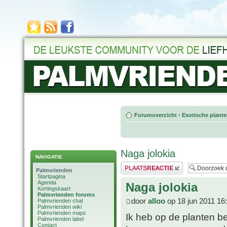
Forumoverzicht
‹
Exotische plant
Naga jolokia
NAVIGATIE
Plaats een reactie
Palmvrienden
Startpagina
Agenda
Naga jolokia
Kortingskaart
Palmvrienden forums
door
alloo
op 18 jun 2011 16
Palmvrienden chat
Palmvrienden wiki
Palmvrienden maps
Ik heb op de planten b
Palmvrienden label
Contact