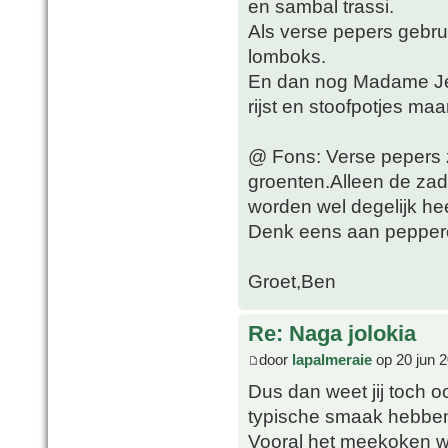
en sambal trassi.
Als verse pepers gebrui
lomboks.
En dan nog Madame Jean
rijst en stoofpotjes ma
@ Fons: Verse pepers z
groenten.Alleen de zade
worden wel degelijk he
Denk eens aan pepperon
Groet,Ben
Re: Naga jolokia
door
lapalmeraie
op 20 jun 2
Dus dan weet jij toch oo
typische smaak hebbe
Vooral het meekoken wa