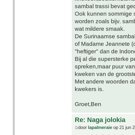
sambal trassi bevat g
Ook kunnen sommige so
worden zoals bijv. sam
wat mildere smaak.
De Surinaamse sambals
of Madame Jeannete (of
"heftiger" dan de Indon
Bij al die supersterke
spreken,maar puur van 
kweken van de groots
Met andere woorden da
kwekers is.
Groet,Ben
Re: Naga jolokia
door
lapalmeraie
op 21 jun 2