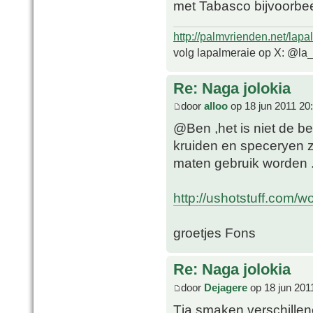
met Tabasco bijvoorbe
http://palmvrienden.net/lapa
volg lapalmeraie op X: @la
Re: Naga jolokia
door
alloo
op 18 jun 2011 20
@Ben ,het is niet de b
kruiden en speceryen 
maten gebruik worden 
http://ushotstuff.com/w
groetjes Fons
Re: Naga jolokia
door
Dejagere
op 18 jun 201
Tja smaken verschillen