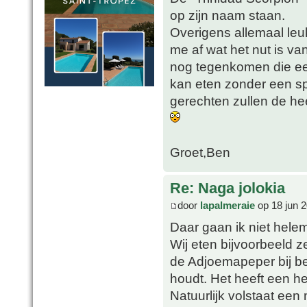
op zijn naam staan.
Overigens allemaal leuk
me af wat het nut is va
nog tegenkomen die een
kan eten zonder een sp
gerechten zullen de he
Groet,Ben
Re: Naga jolokia
door
lapalmeraie
op 18 jun 2
Daar gaan ik niet hele
Wij eten bijvoorbeeld 
de Adjoemapeper bij bep
houdt. Het heeft een h
Natuurlijk volstaat een 