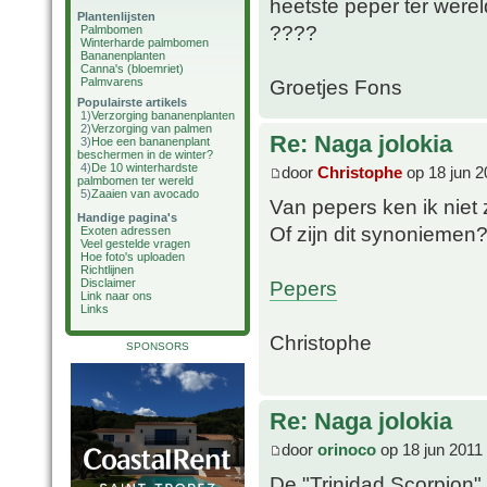
heetste peper ter werel
Plantenlijsten
????
Palmbomen
Winterharde palmbomen
Bananenplanten
Canna's (bloemriet)
Palmvarens
Groetjes Fons
Populairste artikels
1)
Verzorging bananenplanten
2)
Verzorging van palmen
Re: Naga jolokia
3)
Hoe een bananenplant
beschermen in de winter?
4)
De 10 winterhardste
door
Christophe
op 18 jun 2
palmbomen ter wereld
5)
Zaaien van avocado
Van pepers ken ik niet 
Handige pagina's
Of zijn dit synoniemen
Exoten adressen
Veel gestelde vragen
Hoe foto's uploaden
Richtlijnen
Pepers
Disclaimer
Link naar ons
Links
Christophe
SPONSORS
Re: Naga jolokia
door
orinoco
op 18 jun 2011
De "Trinidad Scorpion"