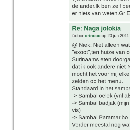
de ander.Ik ben zelf be
er niets van weten.Gr 
Re: Naga jolokia
door
orinoco
op 20 jun 2011
@ Niek: Niet alleen wat
"exoot",ten huize van 
Surinaams eten doorga
dat ik ook andere niet
mocht het voor mij elke
zelden op het menu.
Standaard in het samba
-> Sambal oelek (vnl al
-> Sambal badjak (mijn f
vis)
-> Sambal Paramaribo (i
Verder meestal nog wa