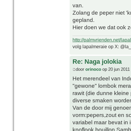
van.
Zolang de peper niet 'k
gepland.
Hier doen we dat ook z
http://palmvrienden.net/lapa
volg lapalmeraie op X: @la
Re: Naga jolokia
door
orinoco
op 20 jun 2011
Het merendeel van Ind
"gewone" lombok merah
rawit (die dunne kleine
diverse smaken worden 
Van de door mij genoe
vorm:pepers,zout en so
variabel maar bevat in 
knoflook,bouillon.Samb