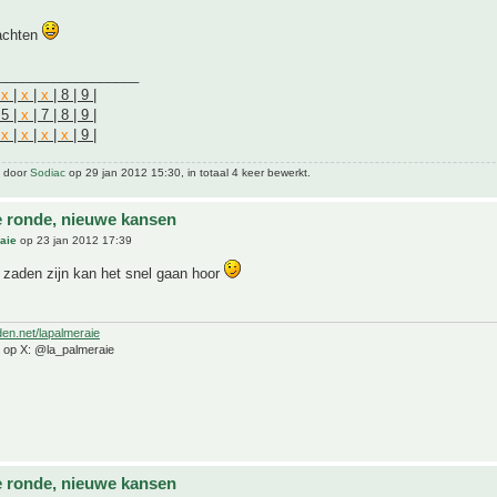
achten
__________________
|
x
|
x
|
x
| 8 | 9 |
 5 |
x
| 7 | 8 | 9 |
|
x
|
x
|
x
|
x
| 9 |
t door
Sodiac
op 29 jan 2012 15:30, in totaal 4 keer bewerkt.
 ronde, nieuwe kansen
aie
op 23 jan 2012 17:39
 zaden zijn kan het snel gaan hoor
den.net/lapalmeraie
e op X: @la_palmeraie
 ronde, nieuwe kansen