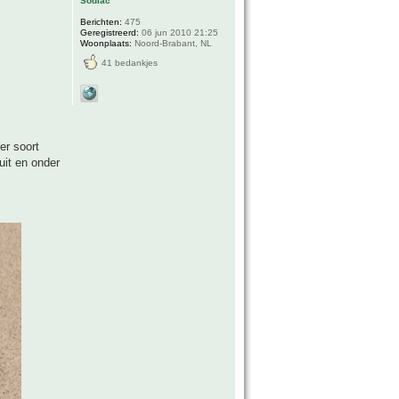
Sodiac
Berichten:
475
Geregistreerd:
06 jun 2010 21:25
Woonplaats:
Noord-Brabant, NL
41 bedankjes
er soort
uit en onder