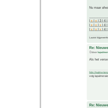
Nu maar afw
___________
|
x
|
x
| 3 | 4 
|
x
|
x
|
x
| 4 |
|
x
|
x
|
x
| 4 
Laatst bijgewerk
Re: Nieuwe
door
lapalmer
Als het verse
http://palmvrien
volg lapalmerai
Re: Nieuwe