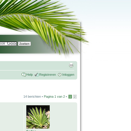
Help
Registreren
Inloggen
14 berichten •
Pagina
1
van
2
•
1
2