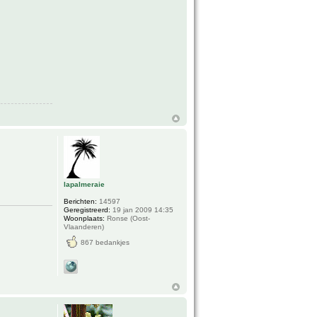
lapalmeraie
Berichten:
14597
Geregistreerd:
19 jan 2009 14:35
Woonplaats:
Ronse (Oost-
Vlaanderen)
867 bedankjes