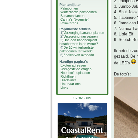
2. Jalapeno E
Plantenlijsten
3. Jumbo Jal
Palmbomen
4. Bhut Jolok
Winterharde palmbomen
Bananenplanten
5. Habanero 
Canna's (bloemriet)
6. Jamaican
Palmvarens
7. Numex Twi
Populairste artikels
1)
Verzorging bananenplanten
8. Little Elf
2)
Verzorging van palmen
9. Scotch Bo
3)
Hoe een bananenplant
beschermen in de winter?
4)
De 10 winterhardste
Ik heb de zad
palmbomen ter wereld
5)
Zaaien van avocado
gezaaid. De h
Handige pagina's
de LED's
Exoten adressen
Veel gestelde vragen
Hoe foto's uploaden
De foto's:
Richtlijnen
Disclaimer
Link naar ons
Links
SPONSORS