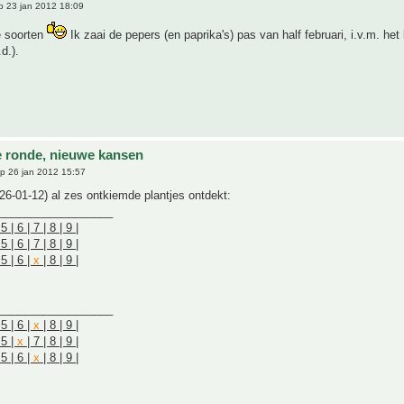
 23 jan 2012 18:09
e soorten
Ik zaai de pepers (en paprika's) pas van half februari, i.v.m. het l
.d.).
 ronde, nieuwe kansen
p 26 jan 2012 15:57
6-01-12) al zes ontkiemde plantjes ontdekt:
__________________
5 | 6 | 7 | 8 | 9 |
5 | 6 | 7 | 8 | 9 |
 5 | 6 |
x
| 8 | 9 |
__________________
 5 | 6 |
x
| 8 | 9 |
 5 |
x
| 7 | 8 | 9 |
 5 | 6 |
x
| 8 | 9 |