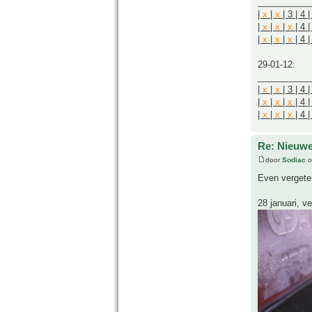
___________
|
x
|
x
| 3 | 4 
|
x
|
x
|
x
| 4 |
|
x
|
x
|
x
| 4 
29-01-12:
___________
|
x
|
x
| 3 | 4 
|
x
|
x
|
x
| 4 |
|
x
|
x
|
x
| 4 
Re: Nieuwe
door
Sodiac
o
Even vergete
28 januari, v