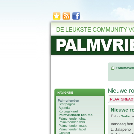
Forumoverz
Nieuwe r
NAVIGATIE
Plaats een reactie
Palmvrienden
Startpagina
Agenda
Nieuwe r
Kortingskaart
Palmvrienden forums
door
Sodiac
o
Palmvrienden chat
Palmvrienden wiki
Vandaag ben 
Palmvrienden maps
1. Jalapeno
Palmvrienden label
Contact