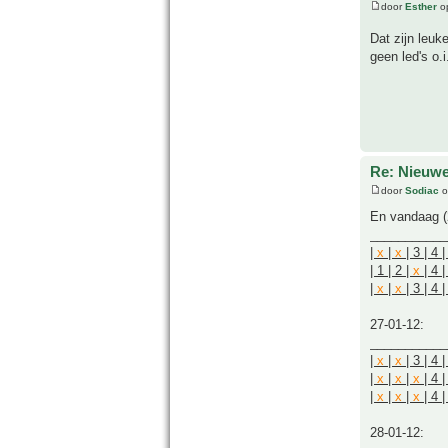
door
Esther
op
Dat zijn leuk
geen led's o.i
Re: Nieuwe
door
Sodiac
o
En vandaag (2
___________
|
x
|
x
| 3 | 4 | 
| 1 | 2 |
x
| 4 | 
|
x
|
x
| 3 | 4 |
27-01-12:
___________
|
x
|
x
| 3 | 4 |
|
x
|
x
|
x
| 4 |
|
x
|
x
|
x
| 4 |
28-01-12: