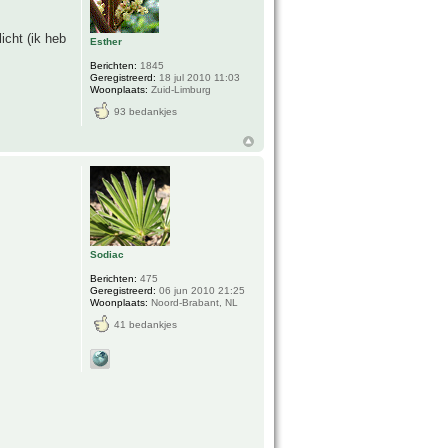
icht (ik heb
Esther
Berichten:
1845
Geregistreerd:
18 jul 2010 11:03
Woonplaats:
Zuid-Limburg
93 bedankjes
Sodiac
Berichten:
475
Geregistreerd:
06 jun 2010 21:25
Woonplaats:
Noord-Brabant, NL
41 bedankjes