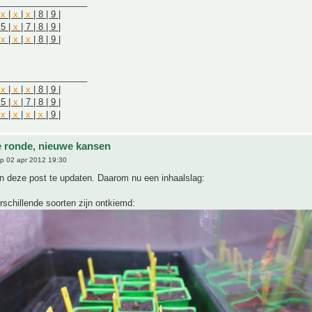
__________________
|
x
|
x
|
x
| 8 | 9 |
 5 |
x
| 7 | 8 | 9 |
|
x
|
x
|
x
| 8 | 9 |
__________________
|
x
|
x
|
x
| 8 | 9 |
 5 |
x
| 7 | 8 | 9 |
|
x
|
x
|
x
|
x
| 9 |
 ronde, nieuwe kansen
p 02 apr 2012 19:30
n deze post te updaten. Daarom nu een inhaalslag:
erschillende soorten zijn ontkiemd: