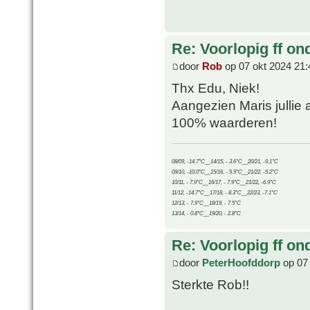
Re: Voorlopig ff on
door
Rob
op 07 okt 2024 21:
Thx Edu, Niek!
Aangezien Maris jullie a
100% waarderen!
08/09, -14.7°C__14/15, - 3.6°C__20/21, -9.1°C
09/10, -10.0°C__15/16, - 5.9°C__21/22, -5.2°C
10/11, - 7.9°C__16/17, - 7.9°C__21/22, -6.9°C
11/12, -14.7°C__17/18, - 8.3°C__22/23, -7.1°C
12/13, - 7.9°C__18/19, - 7.5°C
13/14, - 0.8°C__19/20, - 2.8°C
Re: Voorlopig ff on
door
PeterHoofddorp
op 07 
Sterkte Rob!!