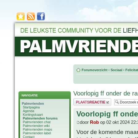
Forumoverzicht
‹
Sociaal
‹
Felicit
Voorlopig ff onder de ra
NAVIGATIE
Plaats een reactie
Palmvrienden
Startpagina
Agenda
Voorlopig ff onde
Kortingskaart
Palmvrienden forums
door
Rob
op 02 okt 2024 22:
Palmvrienden chat
Palmvrienden wiki
Palmvrienden maps
Voor de komende maand
Palmvrienden label
Contact