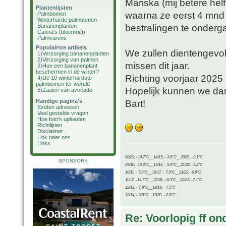
Mariska (mij betere hel
Plantenlijsten
waarna ze eerst 4 mnd 
Palmbomen
Winterharde palmbomen
bestralingen te onderg
Bananenplanten
Canna's (bloemriet)
Palmvarens
Populairste artikels
We zullen dientengevol
1)
Verzorging bananenplanten
2)
Verzorging van palmen
missen dit jaar.
3)
Hoe een bananenplant
beschermen in de winter?
Richting voorjaar 202
4)
De 10 winterhardste
palmbomen ter wereld
Hopelijk kunnen we dan 
5)
Zaaien van avocado
Handige pagina's
Bart!
Exoten adressen
Veel gestelde vragen
Hoe foto's uploaden
Richtlijnen
Disclaimer
Link naar ons
Links
08/09, -14.7°C__14/15, - 3.6°C__20/21, -9.1°C
SPONSORS
09/10, -10.0°C__15/16, - 5.9°C__21/22, -5.2°C
10/11, - 7.9°C__16/17, - 7.9°C__21/22, -6.9°C
11/12, -14.7°C__17/18, - 8.3°C__22/23, -7.1°C
12/13, - 7.9°C__18/19, - 7.5°C
13/14, - 0.8°C__19/20, - 2.8°C
Re: Voorlopig ff on