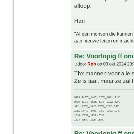
afloop.
Han
"Alleen mensen die kunnen tw
aan nieuwe feiten en inzich
Re: Voorlopig ff on
door
Rob
op 03 okt 2024 23:
Thx mannen voor alle 
Ze is taai, maar ze zal
08/09, -14.7°C__14/15, - 3.6°C__20/21, -9.1°C
09/10, -10.0°C__15/16, - 5.9°C__21/22, -5.2°C
10/11, - 7.9°C__16/17, - 7.9°C__21/22, -6.9°C
11/12, -14.7°C__17/18, - 8.3°C__22/23, -7.1°C
12/13, - 7.9°C__18/19, - 7.5°C
13/14, - 0.8°C__19/20, - 2.8°C
Re: Voorlopig ff on