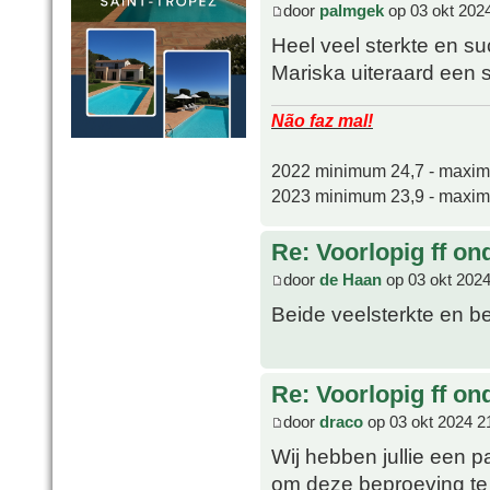
door
palmgek
op 03 okt 202
Heel veel sterkte en s
Mariska uiteraard een s
Não faz mal!
2022 minimum 24,7 - maxi
2023 minimum 23,9 - maxi
Re: Voorlopig ff on
door
de Haan
op 03 okt 2024
Beide veelsterkte en b
Re: Voorlopig ff on
door
draco
op 03 okt 2024 2
Wij hebben jullie een p
om deze beproeving te 