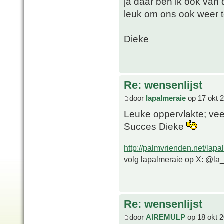
ja daar ben ik ook van d
leuk om ons ook weer t
Dieke
Re: wensenlijst
door
lapalmeraie
op 17 okt 
Leuke oppervlakte; vee
Succes Dieke
http://palmvrienden.net/lapa
volg lapalmeraie op X: @la
Re: wensenlijst
door
AIREMULP
op 18 okt 2