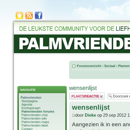
Forumoverzicht
‹
Sociaal
‹
Planten
wensenlijst
NAVIGATIE
Plaats een reactie
Palmvrienden
Startpagina
Agenda
wensenlijst
Kortingskaart
Palmvrienden forums
door
Dieke
op 29 sep 2012 1
Palmvrienden chat
Palmvrienden wiki
Palmvrienden maps
Aangezien ik in een and
Palmvrienden label
Contact