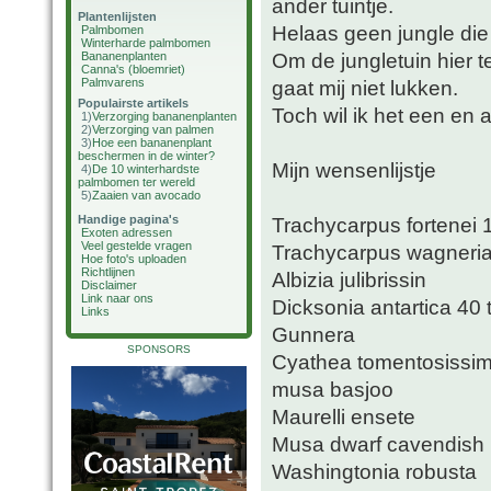
ander tuintje.
Plantenlijsten
Helaas geen jungle di
Palmbomen
Winterharde palmbomen
Om de jungletuin hier t
Bananenplanten
Canna's (bloemriet)
Palmvarens
gaat mij niet lukken.
Populairste artikels
Toch wil ik het een en a
1)
Verzorging bananenplanten
2)
Verzorging van palmen
3)
Hoe een bananenplant
beschermen in de winter?
Mijn wensenlijstje
4)
De 10 winterhardste
palmbomen ter wereld
5)
Zaaien van avocado
Handige pagina's
Trachycarpus fortenei
Exoten adressen
Veel gestelde vragen
Trachycarpus wagneri
Hoe foto's uploaden
Richtlijnen
Albizia julibrissin
Disclaimer
Link naar ons
Dicksonia antartica 40
Links
Gunnera
SPONSORS
Cyathea tomentosissi
musa basjoo
Maurelli ensete
Musa dwarf cavendish
Washingtonia robusta