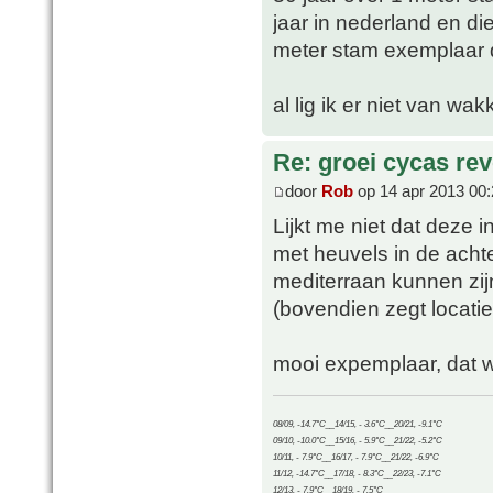
jaar in nederland en di
meter stam exemplaar d
al lig ik er niet van wa
Re: groei cycas rev
door
Rob
op 14 apr 2013 00:
Lijkt me niet dat deze in
met heuvels in de ach
mediterraan kunnen zij
(bovendien zegt locatie
mooi expemplaar, dat w
08/09, -14.7°C__14/15, - 3.6°C__20/21, -9.1°C
09/10, -10.0°C__15/16, - 5.9°C__21/22, -5.2°C
10/11, - 7.9°C__16/17, - 7.9°C__21/22, -6.9°C
11/12, -14.7°C__17/18, - 8.3°C__22/23, -7.1°C
12/13, - 7.9°C__18/19, - 7.5°C