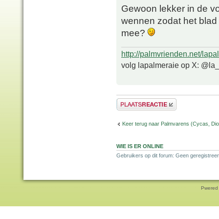
Gewoon lekker in de vol
wennen zodat het blad 
mee?
http://palmvrienden.net/lapa
volg lapalmeraie op X: @la
Plaats een reactie
Keer terug naar Palmvarens (Cycas, Dioo
WIE IS ER ONLINE
Gebruikers op dit forum: Geen geregistreer
Pwered