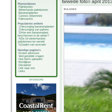
twwede foto= april 20
Plantenlijsten
Palmbomen
BIJLAGEN
Winterharde palmbomen
Bananenplanten
Canna's (bloemriet)
Palmvarens
Populairste artikels
1)
Verzorging bananenplanten
2)
Verzorging van palmen
3)
Hoe een bananenplant
beschermen in de winter?
4)
De 10 winterhardste
palmbomen ter wereld
5)
Zaaien van avocado
Handige pagina's
Exoten adressen
Veel gestelde vragen
Hoe foto's uploaden
Richtlijnen
Disclaimer
Link naar ons
Links
SPONSORS