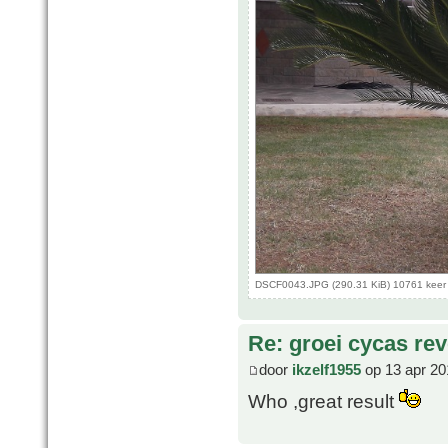
DSCF0043.JPG (290.31 KiB) 10761 keer
Re: groei cycas rev
door
ikzelf1955
op 13 apr 20
Who ,great result