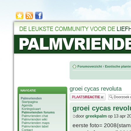
Forumoverzicht
‹
Exotische plant
groei cycas revoluta
NAVIGATIE
Plaats een reactie
Palmvrienden
Startpagina
Agenda
groei cycas revol
Kortingskaart
Palmvrienden forums
door
greekpalm
op 13 apr 2
Palmvrienden chat
Palmvrienden wiki
Palmvrienden maps
eerste foto= 2008(sta
Palmvrienden label
Contact