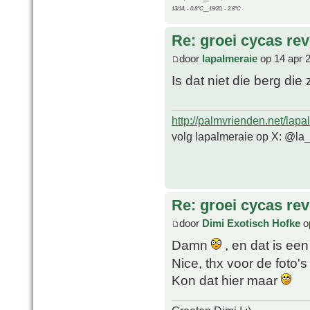
13/14, - 0.8°C__19/20, - 2.8°C
Re: groei cycas rev
door
lapalmeraie
op 14 apr 
Is dat niet die berg di
http://palmvrienden.net/lapa
volg lapalmeraie op X: @la
Re: groei cycas rev
door
Dimi Exotisch Hofke
o
Damn
, en dat is ee
Nice, thx voor de foto'
Kon dat hier maar