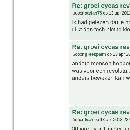
Re: groei cycas rev
door
stefan78
op 13 apr 201
Ik had gelezen dat ie 
Lijkt dan toch niet te kl
Re: groei cycas rev
door
greekpalm
op 13 apr 2
andere mensen hebben h
was voor een revoluta..
anders bewezen kan w
Re: groei cycas rev
door
Ivan
op 13 apr 2013 22:
30 jaar over 1 meter st