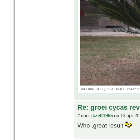
DSCF0043.JPG (290.31 KiB) 10764 keer
Re: groei cycas rev
door
ikzelf1955
op 13 apr 20
Who ,great result