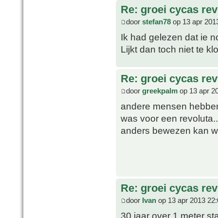
Re: groei cycas rev
door
stefan78
op 13 apr 201
Ik had gelezen dat ie 
Lijkt dan toch niet te kl
Re: groei cycas rev
door
greekpalm
op 13 apr 2
andere mensen hebben h
was voor een revoluta..
anders bewezen kan w
Re: groei cycas rev
door
Ivan
op 13 apr 2013 22:
30 jaar over 1 meter st