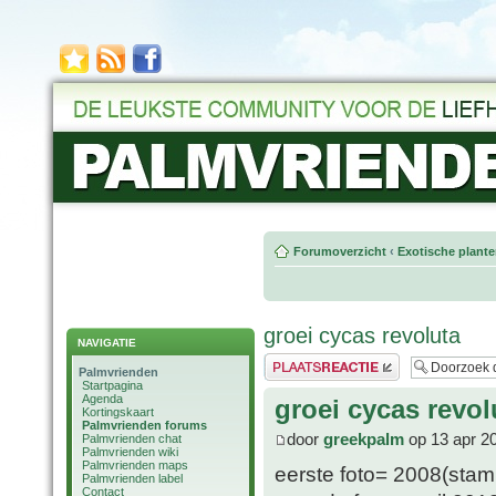
Forumoverzicht
‹
Exotische plant
groei cycas revoluta
NAVIGATIE
Plaats een reactie
Palmvrienden
Startpagina
Agenda
groei cycas revol
Kortingskaart
Palmvrienden forums
door
greekpalm
op 13 apr 2
Palmvrienden chat
Palmvrienden wiki
Palmvrienden maps
eerste foto= 2008(sta
Palmvrienden label
Contact