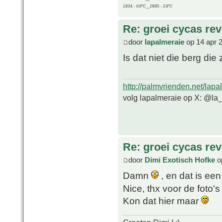
13/14, - 0.8°C__19/20, - 2.8°C
Re: groei cycas rev
door
lapalmeraie
op 14 apr 
Is dat niet die berg di
http://palmvrienden.net/lapa
volg lapalmeraie op X: @la
Re: groei cycas rev
door
Dimi Exotisch Hofke
o
Damn
, en dat is ee
Nice, thx voor de foto'
Kon dat hier maar