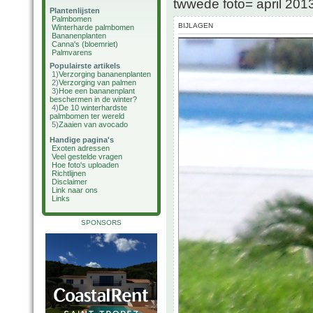
twwede foto= april 20
Plantenlijsten
Palmbomen
BIJLAGEN
Winterharde palmbomen
Bananenplanten
Canna's (bloemriet)
Palmvarens
Populairste artikels
1)
Verzorging bananenplanten
2)
Verzorging van palmen
3)
Hoe een bananenplant
beschermen in de winter?
4)
De 10 winterhardste
palmbomen ter wereld
5)
Zaaien van avocado
Handige pagina's
Exoten adressen
Veel gestelde vragen
Hoe foto's uploaden
Richtlijnen
Disclaimer
Link naar ons
Links
SPONSORS