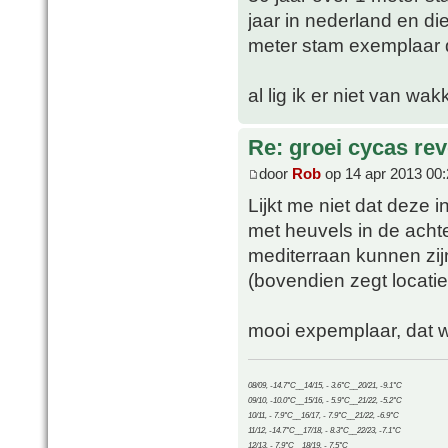
jaar in nederland en di
meter stam exemplaar d
al lig ik er niet van wa
Re: groei cycas rev
door
Rob
op 14 apr 2013 00:
Lijkt me niet dat deze in
met heuvels in de ach
mediterraan kunnen zij
(bovendien zegt locatie
mooi expemplaar, dat w
08/09, -14.7°C__14/15, - 3.6°C__20/21, -9.1°C
09/10, -10.0°C__15/16, - 5.9°C__21/22, -5.2°C
10/11, - 7.9°C__16/17, - 7.9°C__21/22, -6.9°C
11/12, -14.7°C__17/18, - 8.3°C__22/23, -7.1°C
12/13, - 7.9°C__18/19, - 7.5°C