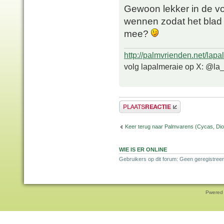
Gewoon lekker in de vol
wennen zodat het blad 
mee?
http://palmvrienden.net/lapa
volg lapalmeraie op X: @la
Plaats een reactie
Keer terug naar Palmvarens (Cycas, Dioo
WIE IS ER ONLINE
Gebruikers op dit forum: Geen geregistreer
Pwered