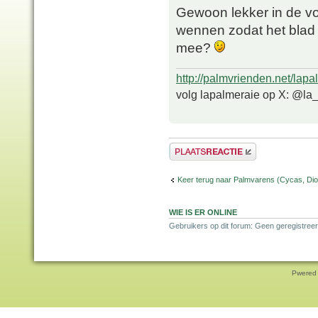
Gewoon lekker in de vol
wennen zodat het blad 
mee?
http://palmvrienden.net/lapa
volg lapalmeraie op X: @la
Plaats een reactie
Keer terug naar Palmvarens (Cycas, Dioo
WIE IS ER ONLINE
Gebruikers op dit forum: Geen geregistreer
Pwered