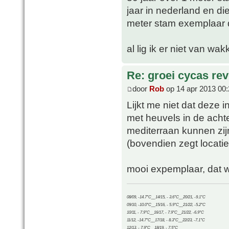
jaar in nederland en di
meter stam exemplaar d
al lig ik er niet van wa
Re: groei cycas rev
door
Rob
op 14 apr 2013 00:
Lijkt me niet dat deze in
met heuvels in de ach
mediterraan kunnen zij
(bovendien zegt locatie
mooi expemplaar, dat w
08/09, -14.7°C__14/15, - 3.6°C__20/21, -9.1°C
09/10, -10.0°C__15/16, - 5.9°C__21/22, -5.2°C
10/11, - 7.9°C__16/17, - 7.9°C__21/22, -6.9°C
11/12, -14.7°C__17/18, - 8.3°C__22/23, -7.1°C
12/13, - 7.9°C__18/19, - 7.5°C