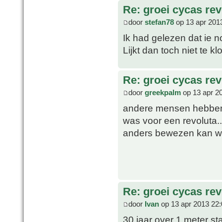
Re: groei cycas rev
door
stefan78
op 13 apr 201
Ik had gelezen dat ie 
Lijkt dan toch niet te kl
Re: groei cycas rev
door
greekpalm
op 13 apr 2
andere mensen hebben h
was voor een revoluta..
anders bewezen kan w
Re: groei cycas rev
door
Ivan
op 13 apr 2013 22:
30 jaar over 1 meter st