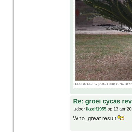
DSCF0043.JPG (290.31 KiB) 10762 keer
Re: groei cycas rev
door
ikzelf1955
op 13 apr 20
Who ,great result