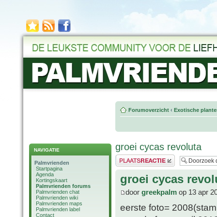
Forumoverzicht
‹
Exotische plant
groei cycas revoluta
NAVIGATIE
Plaats een reactie
Palmvrienden
Startpagina
Agenda
groei cycas revol
Kortingskaart
Palmvrienden forums
door
greekpalm
op 13 apr 2
Palmvrienden chat
Palmvrienden wiki
Palmvrienden maps
eerste foto= 2008(sta
Palmvrienden label
Contact