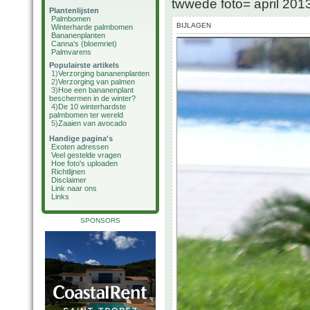
twwede foto= april 20
Plantenlijsten
Palmbomen
BIJLAGEN
Winterharde palmbomen
Bananenplanten
Canna's (bloemriet)
Palmvarens
Populairste artikels
1)
Verzorging bananenplanten
2)
Verzorging van palmen
3)
Hoe een bananenplant
beschermen in de winter?
4)
De 10 winterhardste
palmbomen ter wereld
5)
Zaaien van avocado
Handige pagina's
Exoten adressen
Veel gestelde vragen
Hoe foto's uploaden
Richtlijnen
Disclaimer
Link naar ons
Links
SPONSORS