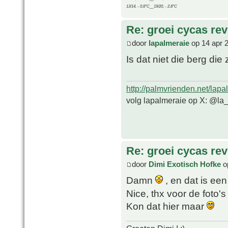
13/14, - 0.8°C__19/20, - 2.8°C
Re: groei cycas rev
door
lapalmeraie
op 14 apr 
Is dat niet die berg di
http://palmvrienden.net/lapa
volg lapalmeraie op X: @la
Re: groei cycas rev
door
Dimi Exotisch Hofke
o
Damn
, en dat is ee
Nice, thx voor de foto'
Kon dat hier maar