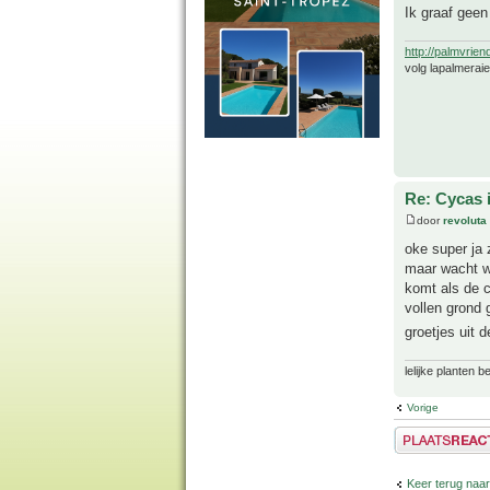
Ik graaf geen
http://palmvrien
volg lapalmerai
Re: Cycas 
door
revoluta
oke super ja z
maar wacht we
komt als de c
vollen grond 
groetjes uit 
lelijke planten 
Vorige
Plaats een reactie
Keer terug naar