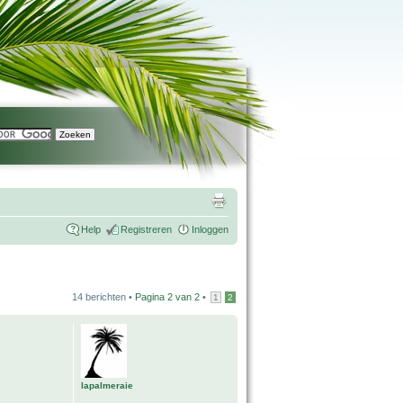
Help
Registreren
Inloggen
14 berichten •
Pagina
2
van
2
•
1
2
lapalmeraie