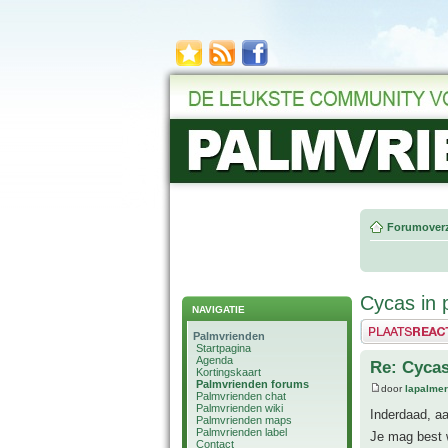
Forumoverz
Cycas in 
NAVIGATIE
Plaats een reactie
Palmvrienden
Startpagina
Agenda
Re: Cycas
Kortingskaart
Palmvrienden forums
door
lapalmer
Palmvrienden chat
Palmvrienden wiki
Inderdaad, aa
Palmvrienden maps
Palmvrienden label
Je mag best 
Contact