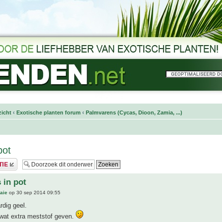
icht
‹
Exotische planten forum
‹
Palmvarens (Cycas, Dioon, Zamia, ...)
pot
 in pot
aie
op 30 sep 2014 09:55
rdig geel.
wat extra meststof geven.