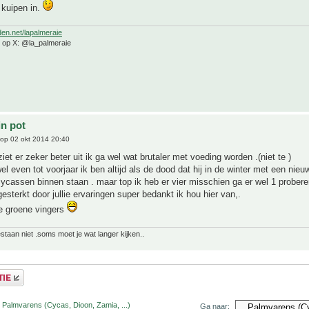
 kuipen in.
den.net/lapalmeraie
e op X: @la_palmeraie
in pot
op 02 okt 2014 20:40
iet er zeker beter uit ik ga wel wat brutaler met voeding worden .(niet te )
l even tot voorjaar ik ben altijd als de dood dat hij in de winter met een nie
ycassen binnen staan . maar top ik heb er vier misschien ga er wel 1 probere
gesterkt door jullie ervaringen super bedankt ik hou hier van,.
de groene vingers
bestaan niet .soms moet je wat langer kijken..
 Palmvarens (Cycas, Dioon, Zamia, ...)
Ga naar: