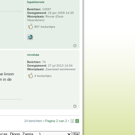
lapalmeraie
Berichten:
14597
Geregistreerd:
19 jan 2009 14:35
Woonplaats:
Ronse (Oost-
Vlaanderen)
867 bedankjes
revoluta
Berichten:
74
Geregistreerd:
27 jul 2013 14:04
Woonplaats:
Zaanstad wormerveer
uwe kroon
4 bedankjes
n in de
14 berichten •
Pagina
2
van
2
•
1
2