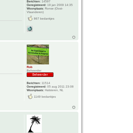
Berichten:
14597
Geregistreerd:
19 jan 2009 14:35
Woonplaats:
Ronse (Oost-
Vlaanderen)
867 bedankjes
Rob
Beheerder
Berichten:
11514
Geregistreerd:
05 aug 2011 23:08
Woonplaats:
Halsteren, NL
1149 bedankjes