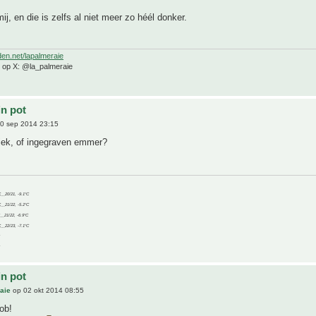
ij, en die is zelfs al niet meer zo héél donker.
den.net/lapalmeraie
e op X: @la_palmeraie
in pot
0 sep 2014 23:15
Niek, of ingegraven emmer?
C__20/21, -9.1°C
C__21/22, -5.2°C
C__21/22, -6.9°C
C__22/23, -7.1°C
in pot
aie
op 02 okt 2014 08:55
ob!