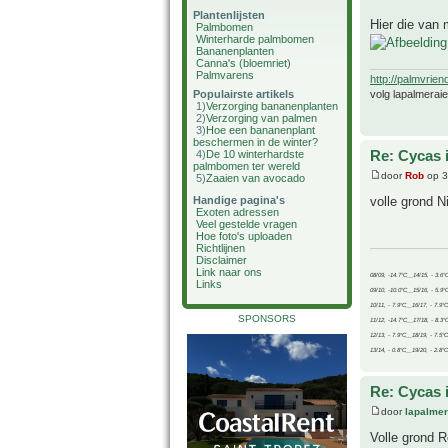
Plantenlijsten
Hier die van m
Palmbomen
Winterharde palmbomen
Bananenplanten
Canna's (bloemriet)
Palmvarens
http://palmvrien
volg lapalmerai
Populairste artikels
1)
Verzorging bananenplanten
2)
Verzorging van palmen
3)
Hoe een bananenplant
beschermen in de winter?
Re: Cycas 
4)
De 10 winterhardste
palmbomen ter wereld
door
Rob
op 3
5)
Zaaien van avocado
volle grond 
Handige pagina's
Exoten adressen
Veel gestelde vragen
Hoe foto's uploaden
Richtlijnen
Disclaimer
Link naar ons
08/09, -14.7°C__14/15, - 3.6°
Links
09/10, -10.0°C__15/16, - 5.9°
10/11, - 7.9°C__16/17, - 7.9°
SPONSORS
11/12, -14.7°C__17/18, - 8.3°
12/13, - 7.9°C__18/19, - 7.5°C
13/14, - 0.8°C__19/20, - 2.8°C
Re: Cycas 
door
lapalmer
Volle grond R