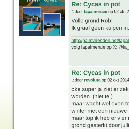
Re: Cycas in pot
door
lapalmeraie
op 02 okt 
Volle grond Rob!
Ik graaf geen kuipen in
http://palmvrienden.net/lapa
volg lapalmeraie op X: @la
Re: Cycas in pot
door
revoluta
op 02 okt 2014
oke super ja ziet er zek
worden .(niet te )
maar wacht wel even tot 
winter met een nieuwe 
maar top ik heb er vier
grond gesterkt door jul