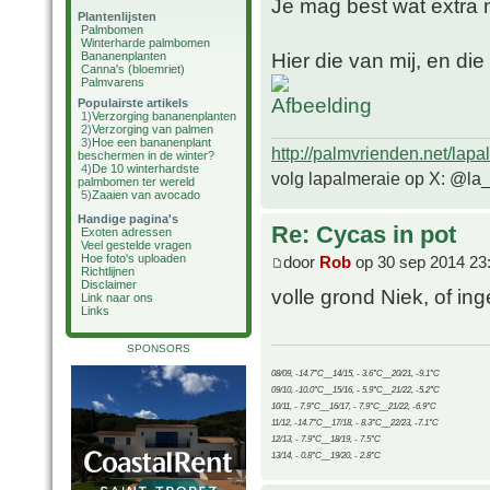
Je mag best wat extra 
Plantenlijsten
Palmbomen
Winterharde palmbomen
Hier die van mij, en die
Bananenplanten
Canna's (bloemriet)
Palmvarens
Populairste artikels
1)
Verzorging bananenplanten
2)
Verzorging van palmen
3)
Hoe een bananenplant
http://palmvrienden.net/lapa
beschermen in de winter?
4)
De 10 winterhardste
volg lapalmeraie op X: @la
palmbomen ter wereld
5)
Zaaien van avocado
Handige pagina's
Re: Cycas in pot
Exoten adressen
Veel gestelde vragen
Hoe foto's uploaden
door
Rob
op 30 sep 2014 23
Richtlijnen
Disclaimer
volle grond Niek, of i
Link naar ons
Links
SPONSORS
08/09, -14.7°C__14/15, - 3.6°C__20/21, -9.1°C
09/10, -10.0°C__15/16, - 5.9°C__21/22, -5.2°C
10/11, - 7.9°C__16/17, - 7.9°C__21/22, -6.9°C
11/12, -14.7°C__17/18, - 8.3°C__22/23, -7.1°C
12/13, - 7.9°C__18/19, - 7.5°C
13/14, - 0.8°C__19/20, - 2.8°C