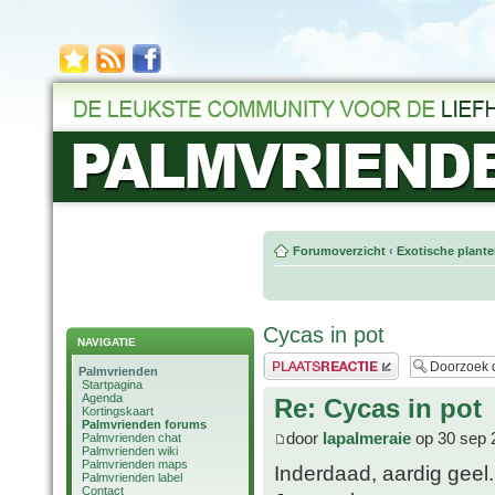
Forumoverzicht
‹
Exotische plant
Cycas in pot
NAVIGATIE
Plaats een reactie
Palmvrienden
Startpagina
Agenda
Re: Cycas in pot
Kortingskaart
Palmvrienden forums
door
lapalmeraie
op 30 sep 
Palmvrienden chat
Palmvrienden wiki
Palmvrienden maps
Inderdaad, aardig geel.
Palmvrienden label
Contact