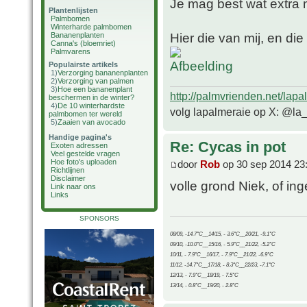
Je mag best wat extra 
Plantenlijsten
Palmbomen
Winterharde palmbomen
Hier die van mij, en die
Bananenplanten
Canna's (bloemriet)
Palmvarens
Populairste artikels
1)
Verzorging bananenplanten
2)
Verzorging van palmen
3)
Hoe een bananenplant
http://palmvrienden.net/lapa
beschermen in de winter?
4)
De 10 winterhardste
volg lapalmeraie op X: @la
palmbomen ter wereld
5)
Zaaien van avocado
Handige pagina's
Re: Cycas in pot
Exoten adressen
Veel gestelde vragen
Hoe foto's uploaden
door
Rob
op 30 sep 2014 23
Richtlijnen
Disclaimer
volle grond Niek, of i
Link naar ons
Links
SPONSORS
08/09, -14.7°C__14/15, - 3.6°C__20/21, -9.1°C
09/10, -10.0°C__15/16, - 5.9°C__21/22, -5.2°C
10/11, - 7.9°C__16/17, - 7.9°C__21/22, -6.9°C
11/12, -14.7°C__17/18, - 8.3°C__22/23, -7.1°C
12/13, - 7.9°C__18/19, - 7.5°C
13/14, - 0.8°C__19/20, - 2.8°C