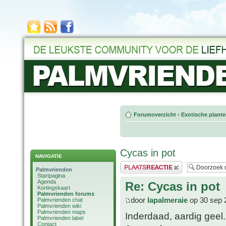
Forumoverzicht
‹
Exotische plant
Cycas in pot
NAVIGATIE
Plaats een reactie
Palmvrienden
Startpagina
Agenda
Re: Cycas in pot
Kortingskaart
Palmvrienden forums
door
lapalmeraie
op 30 sep 
Palmvrienden chat
Palmvrienden wiki
Palmvrienden maps
Inderdaad, aardig geel.
Palmvrienden label
Contact