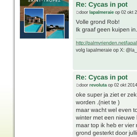
Re: Cycas in pot
door
lapalmeraie
op 02 okt 
Volle grond Rob!
Ik graaf geen kuipen in
http://palmvrienden.net/lapa
volg lapalmeraie op X: @la
Re: Cycas in pot
door
revoluta
op 02 okt 2014
oke super ja ziet er zek
worden .(niet te )
maar wacht wel even tot 
winter met een nieuwe 
maar top ik heb er vier
grond gesterkt door jul