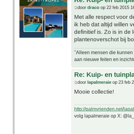
door
draco
op 22 feb 2015 1
Met alle respect voor d
ik heb dat altijd willen
definitief is. Zo is in d
plantenoverschot bij b
"Alleen mensen die kunnen tw
aan nieuwe feiten en inzich
Re: Kuip- en tuinpl
door
lapalmeraie
op 23 feb 
Mooie collectie!
http://palmvrienden.net/lapa
volg lapalmeraie op X: @la