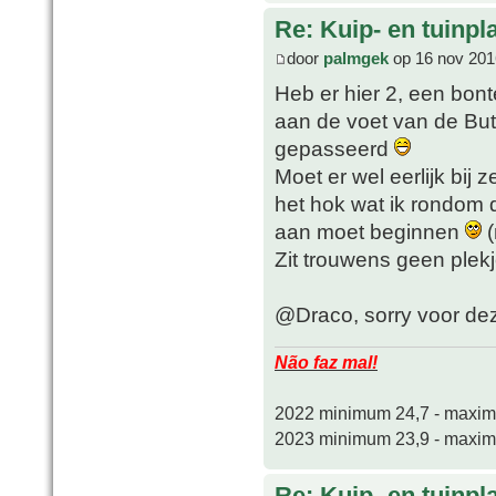
Re: Kuip- en tuinpl
door
palmgek
op 16 nov 201
Heb er hier 2, een bon
aan de voet van de Buti
gepasseerd
Moet er wel eerlijk bij 
het hok wat ik rondom 
aan moet beginnen
(
Zit trouwens geen plekj
@Draco, sorry voor deze 
Não faz mal!
2022 minimum 24,7 - maxi
2023 minimum 23,9 - maxi
Re: Kuip- en tuinpl