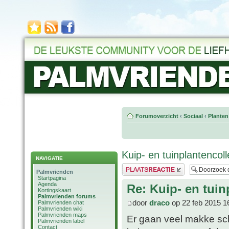
Forumoverzicht
‹
Sociaal
‹
Planten
Kuip- en tuinplantencol
NAVIGATIE
Plaats een reactie
Palmvrienden
Startpagina
Agenda
Re: Kuip- en tuin
Kortingskaart
Palmvrienden forums
door
draco
op 22 feb 2015 1
Palmvrienden chat
Palmvrienden wiki
Palmvrienden maps
Er gaan veel makke sch
Palmvrienden label
Contact