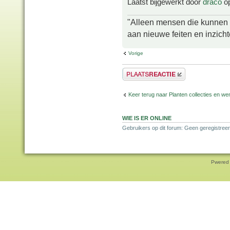
Laatst bijgewerkt door
draco
op
"Alleen mensen die kunnen tw
aan nieuwe feiten en inzich
Vorige
Plaats een reactie
Keer terug naar Planten collecties en wen
WIE IS ER ONLINE
Gebruikers op dit forum: Geen geregistreer
Pwered