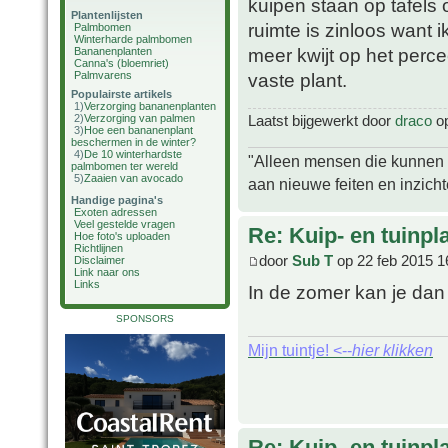
kuipen staan op tafels 
Plantenlijsten
ruimte is zinloos want 
Palmbomen
Winterharde palmbomen
meer kwijt op het percee
Bananenplanten
Canna's (bloemriet)
Palmvarens
vaste plant.
Populairste artikels
1)
Verzorging bananenplanten
2)
Verzorging van palmen
Laatst bijgewerkt door
draco
op
3)
Hoe een bananenplant
beschermen in de winter?
4)
De 10 winterhardste
"Alleen mensen die kunnen tw
palmbomen ter wereld
5)
Zaaien van avocado
aan nieuwe feiten en inzich
Handige pagina's
Exoten adressen
Veel gestelde vragen
Re: Kuip- en tuinpl
Hoe foto's uploaden
Richtlijnen
door
Sub T
op 22 feb 2015 1
Disclaimer
Link naar ons
Links
In de zomer kan je dan
SPONSORS
Mijn tuintje! <--
hier klikken
Re: Kuip- en tuinpl