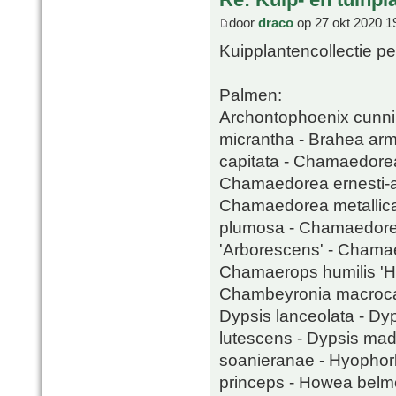
door
draco
op 27 okt 2020 1
Kuipplantencollectie pe
Palmen:
Archontophoenix cunni
micrantha - Brahea arma
capitata - Chamaedore
Chamaedorea ernesti-a
Chamaedorea metallic
plumosa - Chamaedorea
'Arborescens' - Chamaer
Chamaerops humilis 'Hu
Chambeyronia macrocar
Dypsis lanceolata - Dyp
lutescens - Dypsis mad
soanieranae - Hyophorb
princeps - Howea belmo