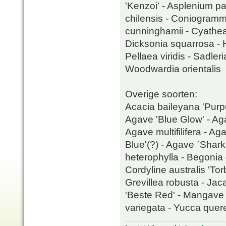
'Kenzoi' - Asplenium p
chilensis - Coniogramm
cunninghamii - Cyathea 
Dicksonia squarrosa - H
Pellaea viridis - Sadl
Woodwardia orientalis
Overige soorten:
Acacia baileyana 'Purpu
Agave 'Blue Glow' - Aga
Agave multifilifera - 
Blue'(?) - Agave `Shark
heterophylla - Begonia 
Cordyline australis 'Tor
Grevillea robusta - Jac
'Beste Red' - Mangave '
variegata - Yucca quere