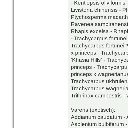
- Kentiopsis oliviformis 
Livistona chinensis - P
Ptychosperma macarthur
Ravenea sambiranensis 
Rhapis excelsa - Rhapi
- Trachycarpus fortunei 
Trachycarpus fortunei 
x princeps - Trachycar
'Khasia Hills' - Trach
princeps - Trachycarpu
princeps x wagnerianus
Trachycarpus ukhrulens
Trachycarpus wagnerian
Trithrinax campestris - 
Varens (exotisch):
Addianum caudatum - A
Asplenium bulbiferum -