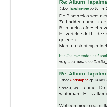
Re: Album: lapalme
door
lapalmeraie
op 10 mei 
De Bismarckia was nie
Ze hadden namelijk ee
Bismarckia afgeschreve
Hij vertelde dat hij de
geleden.
Maar nu staat hij er toc
http://palmvrienden.net/lapa
volg lapalmeraie op X: @la
Re: Album: lapalme
door
Christophe
op 10 mei 
Owzo, wel jammer. De B
winterhard. Hij is afk
Wel een mooie palm. I