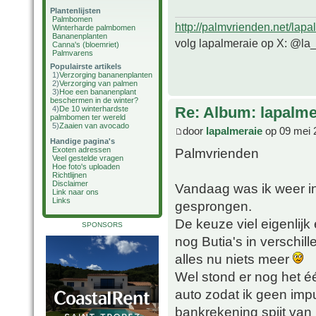
Plantenlijsten
Palmbomen
http://palmvrienden.net/lapa
Winterharde palmbomen
Bananenplanten
volg lapalmeraie op X: @la
Canna's (bloemriet)
Palmvarens
Populairste artikels
1)
Verzorging bananenplanten
2)
Verzorging van palmen
3)
Hoe een bananenplant
beschermen in de winter?
Re: Album: lapalme
4)
De 10 winterhardste
palmbomen ter wereld
5)
Zaaien van avocado
door
lapalmeraie
op 09 mei 
Handige pagina's
Palmvrienden
Exoten adressen
Veel gestelde vragen
Hoe foto's uploaden
Richtlijnen
Disclaimer
Vandaag was ik weer i
Link naar ons
Links
gesprongen.
De keuze viel eigenlijk
SPONSORS
nog Butia's in verschil
alles nu niets meer
Wel stond er nog het é
auto zodat ik geen im
bankrekening spijt van 