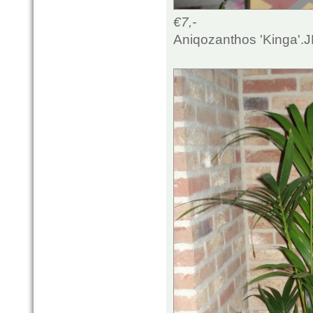
€7,-
Aniqozanthos 'Kinga'.