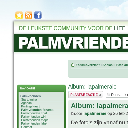
Forumoverzicht
‹
Sociaal
‹
Foto al
Album: lapalmeraie
NAVIGATIE
Plaats een reactie
Palmvrienden
Startpagina
Agenda
Album: lapalmera
Kortingskaart
Palmvrienden forums
door
lapalmeraie
op 26 feb 
Palmvrienden chat
Palmvrienden wiki
Palmvrienden maps
De foto's zijn vanaf nu
Palmvrienden label
Contact