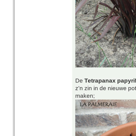
De
Tetrapanax papyrif
z'n zin in de nieuwe po
maken;