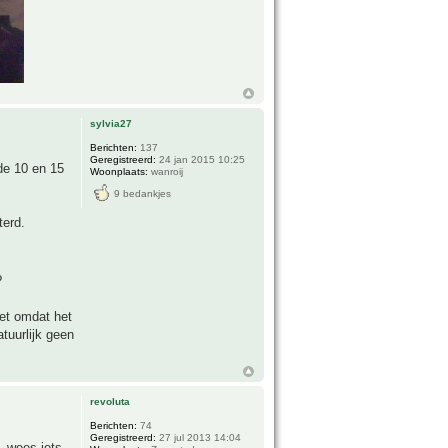
sylvia27
Berichten:
137
Geregistreerd:
24 jan 2015 10:25
 de 10 en 15
Woonplaats:
wanroij
9 bedankjes
terd.
?
et omdat het
tuurlijk geen
revoluta
Berichten:
74
Geregistreerd:
27 jul 2013 14:04
. wees iets