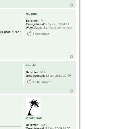
revoluta
Berichten:
74
Geregistreerd:
27 jul 2013 14:04
 .
Woonplaats:
Zaanstad wormerveer
en met direct
4 bedankjes
tbird44
Berichten:
511
Geregistreerd:
18 apr 2015 20:40
13 bedankjes
lapalmeraie
Berichten:
14597
Geregistreerd:
19 jan 2009 14:35