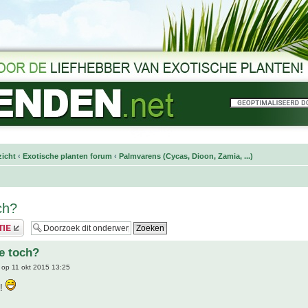
icht
‹
Exotische planten forum
‹
Palmvarens (Cycas, Dioon, Zamia, ...)
ch?
e toch?
op 11 okt 2015 13:25
e!