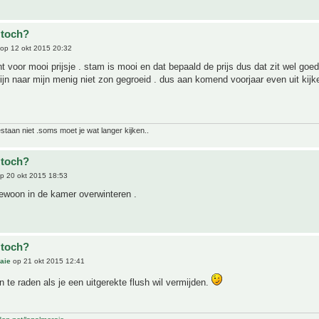
 toch?
op 12 okt 2015 20:32
nt voor mooi prijsje . stam is mooi en dat bepaald de prijs dus dat zit wel goed
ijn naar mijn menig niet zon gegroeid . dus aan komend voorjaar even uit kijk
bestaan niet .soms moet je wat langer kijken..
 toch?
p 20 okt 2015 18:53
gewoon in de kamer overwinteren .
 toch?
aie
op 21 okt 2015 12:41
an te raden als je een uitgerekte flush wil vermijden.