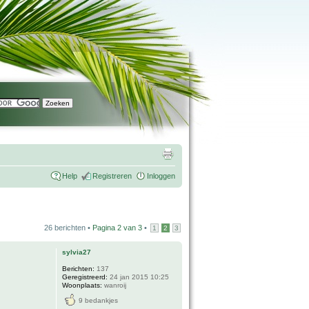
Help
Registreren
Inloggen
26 berichten •
Pagina
2
van
3
•
1
2
3
sylvia27
Berichten:
137
Geregistreerd:
24 jan 2015 10:25
Woonplaats:
wanroij
9 bedankjes