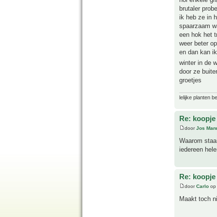
brutaler prob
ik heb ze in 
spaarzaam wat
een hok het t
weer beter op
en dan kan i
winter in de
door ze buite
groetjes
lelijke planten 
Re: koopje
door
Jos Man
Waarom staan 
iedereen hele
Re: koopje
door
Carlo
op 
Maakt toch ni