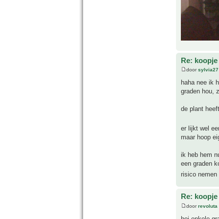
Re: koopje
door
sylvia27
haha nee ik h
graden hou, 
de plant heef
er lijkt wel 
maar hoop eig
ik heb hem n
een graden ko
risico nemen
Re: koopje
door
revoluta
hoi enkele gr