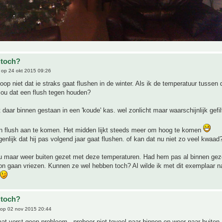
 toch?
op 24 okt 2015 09:26
oop niet dat ie straks gaat flushen in de winter. Als ik de temperatuur tussen
zou dat een flush tegen houden?
t daar binnen gestaan in een 'koude' kas. wel zonlicht maar waarschijnlijk gefil
een flush aan te komen. Het midden lijkt steeds meer om hoog te komen
enlijk dat hij pas volgend jaar gaat flushen. of kan dat nu niet zo veel kwaad
u maar weer buiten gezet met deze temperaturen. Had hem pas al binnen gez
n gaan vriezen. Kunnen ze wel hebben toch? Al wilde ik met dit exemplaar na
 toch?
op 02 nov 2015 20:44
aat vorst geen probleem . probeer niet teveel naar binnen en weer naar buiten 