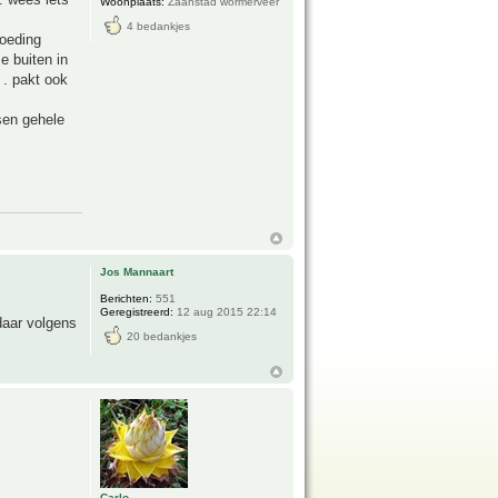
Woonplaats:
Zaanstad wormerveer
4 bedankjes
voeding
e buiten in
 . pakt ook
sen gehele
Jos Mannaart
Berichten:
551
Geregistreerd:
12 aug 2015 22:14
 daar volgens
20 bedankjes
Carlo