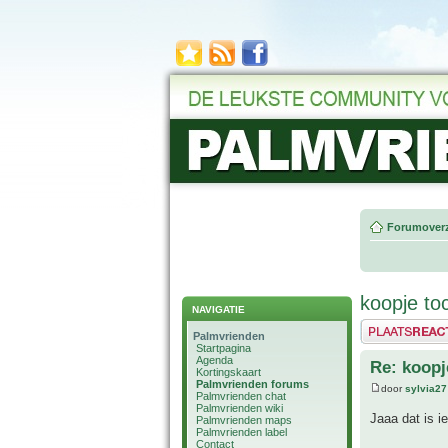
Forumoverz
koopje to
NAVIGATIE
Plaats een reactie
Palmvrienden
Startpagina
Agenda
Re: koopj
Kortingskaart
Palmvrienden forums
door
sylvia27
Palmvrienden chat
Palmvrienden wiki
Jaaa dat is i
Palmvrienden maps
Palmvrienden label
Contact