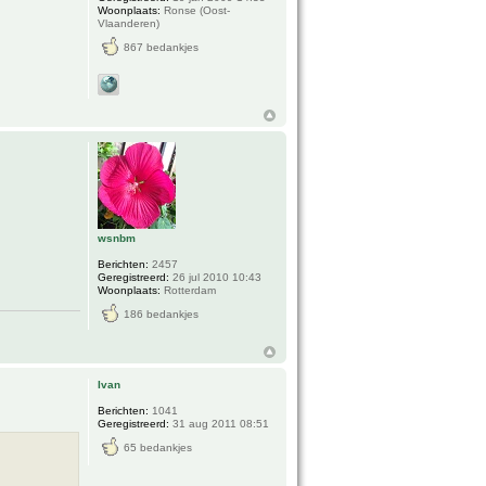
Woonplaats:
Ronse (Oost-
Vlaanderen)
867 bedankjes
wsnbm
Berichten:
2457
Geregistreerd:
26 jul 2010 10:43
Woonplaats:
Rotterdam
186 bedankjes
Ivan
Berichten:
1041
Geregistreerd:
31 aug 2011 08:51
65 bedankjes