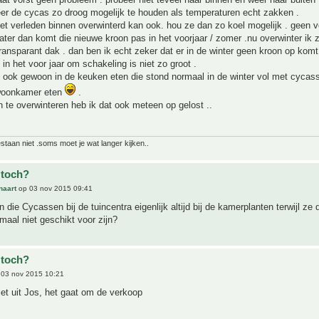
eer de cycas zo droog mogelijk te houden als temperaturen echt zakken .
het verleden binnen overwinterd kan ook. hou ze dan zo koel mogelijk . geen 
er dan komt die nieuwe kroon pas in het voorjaar / zomer .nu overwinter ik z
ransparant dak . dan ben ik echt zeker dat er in de winter geen kroon op komt
 in het voor jaar om schakeling is niet zo groot .
k ook gewoon in de keuken eten die stond normaal in de winter vol met cycas
 woonkamer eten
.
n te overwinteren heb ik dat ook meteen op gelost ..
bestaan niet .soms moet je wat langer kijken..
 toch?
naart
op 03 nov 2015 09:41
die Cycassen bij de tuincentra eigenlijk altijd bij de kamerplanten terwijl ze
maal niet geschikt voor zijn?
 toch?
03 nov 2015 10:21
et uit Jos, het gaat om de verkoop