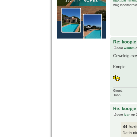
http://palmvrien
volg lapalmerai
Re: koopje
door
wsnbm
o
Geweldig exe
Koopie
Groet,
John
Re: koopje
door
Ivan
op 2
lapal
Dat is ni