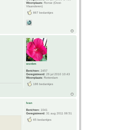
Woonplaats:
Ronse (Oost-
Vlaanderen)
867 bedankjes
wsnbm
Berichten:
2457
Geregistreerd:
26 jul 2010 10:43
Woonplaats:
Rotterdam
186 bedankjes
Ivan
Berichten:
1041
Geregistreerd:
31 aug 2011 08:51
65 bedankjes