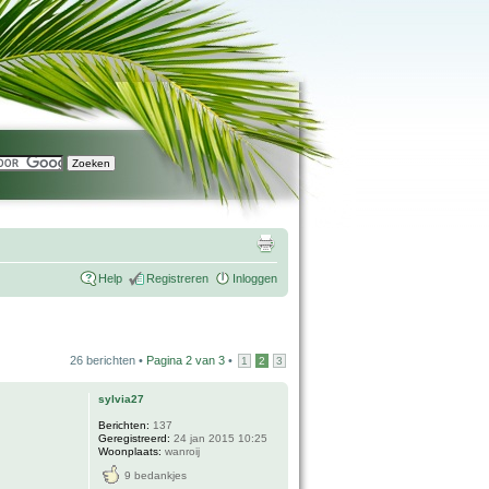
Help
Registreren
Inloggen
26 berichten •
Pagina
2
van
3
•
1
2
3
sylvia27
Berichten:
137
Geregistreerd:
24 jan 2015 10:25
Woonplaats:
wanroij
9 bedankjes