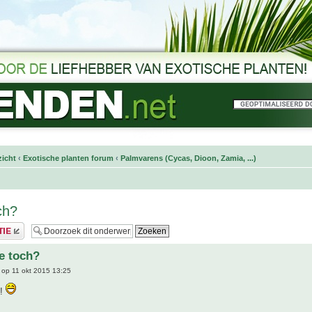
icht
‹
Exotische planten forum
‹
Palmvarens (Cycas, Dioon, Zamia, ...)
ch?
e toch?
op 11 okt 2015 13:25
e!