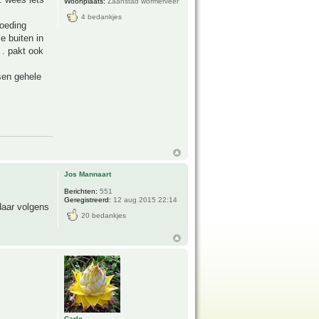
Woonplaats:
Zaanstad wormerveer
4 bedankjes
voeding
e buiten in
 . pakt ook
sen gehele
Jos Mannaart
Berichten:
551
Geregistreerd:
12 aug 2015 22:14
 daar volgens
20 bedankjes
Carlo