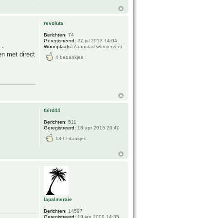
revoluta
Berichten:
74
Geregistreerd:
27 jul 2013 14:04
 .
Woonplaats:
Zaanstad wormerveer
en met direct
4 bedankjes
tbird44
Berichten:
511
Geregistreerd:
18 apr 2015 20:40
13 bedankjes
lapalmeraie
Berichten:
14597
Geregistreerd:
19 jan 2009 14:35