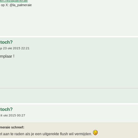
den.net/lapalmeraie
e op X: @la_palmeraie
 toch?
p 23 okt 2015 22:21
mplaar !
 toch?
4 okt 2015 00:27
meraie schreef:
et aan te raden als je een uitgerekte flush wil vermijden.