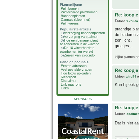
Plantenlijsten
Palmbomen
Winterharde palmbomen
Re: koopje
Bananenplanten
Canna's (bloemriet)
door
revoluta
Palmvarens
prachtige pla
Populairste artikels
1)
Verzorging bananenplanten
de bladeren z
2)
Verzorging van palmen
zon licht .
3)
Hoe een bananenplant
beschermen in de winter?
groetjes ,.
4)
De 10 winterhardste
palmbomen ter wereld
5)
Zaaien van avocado
lelijke planten 
Handige pagina's
Exoten adressen
Veel gestelde vragen
Re: koopje
Hoe foto's uploaden
door
tbird44
o
Richtlijnen
Disclaimer
Kan hij ook 
Link naar ons
Links
SPONSORS
Re: koopje
door
lapalmer
Dat is niet a