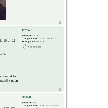
sylvia27
Berichten:
137
Geregistreerd:
24 jan 2015 10:25
 de 10 en 15
Woonplaats:
wanroij
9 bedankjes
terd.
?
et omdat het
tuurlijk geen
revoluta
Berichten:
74
Geregistreerd:
27 jul 2013 14:04
. wees iets