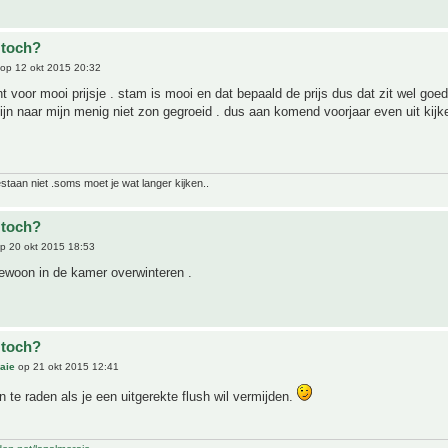
 toch?
op 12 okt 2015 20:32
nt voor mooi prijsje . stam is mooi en dat bepaald de prijs dus dat zit wel goed
ijn naar mijn menig niet zon gegroeid . dus aan komend voorjaar even uit kijk
bestaan niet .soms moet je wat langer kijken..
 toch?
p 20 okt 2015 18:53
gewoon in de kamer overwinteren .
 toch?
aie
op 21 okt 2015 12:41
an te raden als je een uitgerekte flush wil vermijden.