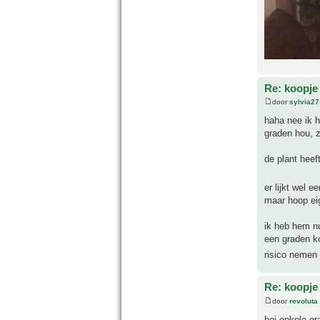
Re: koopje
door
sylvia27
haha nee ik h
graden hou, 
de plant heef
er lijkt wel 
maar hoop eig
ik heb hem n
een graden ko
risico nemen
Re: koopje
door
revoluta
hoi enkele gr