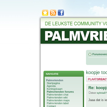
Forumoverz
koopje to
NAVIGATIE
Plaats een reactie
Palmvrienden
Startpagina
Agenda
Re: koopj
Kortingskaart
Palmvrienden forums
door
sylvia27
Palmvrienden chat
Palmvrienden wiki
Jaaa dat is i
Palmvrienden maps
Palmvrienden label
Contact