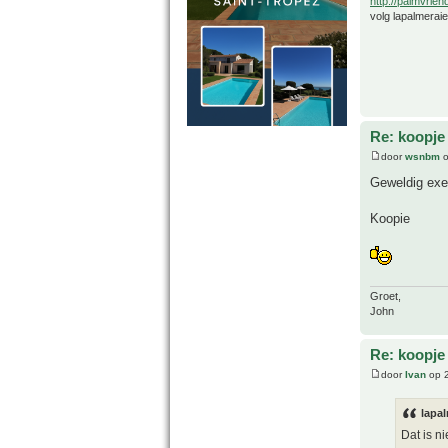
http://palmvrien
volg lapalmerai
Re: koopje
door
wsnbm
o
Geweldig exe
Koopie
Groet,
John
Re: koopje
door
Ivan
op 2
lapal
Dat is ni