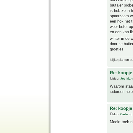
brutaler prob
ik heb ze in 
spaarzaam wat
een hok het t
weer beter op
en dan kan i
winter in de
door ze buite
groetjes
lelijke planten 
Re: koopje
door
Jos Man
Waarom staan 
iedereen hele
Re: koopje
door
Carlo
op 
Maakt toch ni