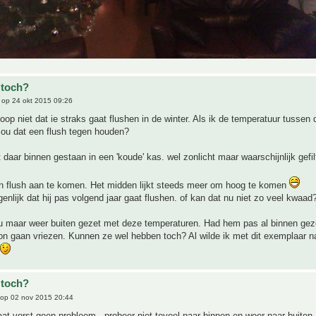
 toch?
op 24 okt 2015 09:26
oop niet dat ie straks gaat flushen in de winter. Als ik de temperatuur tussen
zou dat een flush tegen houden?
t daar binnen gestaan in een 'koude' kas. wel zonlicht maar waarschijnlijk gefil
een flush aan te komen. Het midden lijkt steeds meer om hoog te komen
enlijk dat hij pas volgend jaar gaat flushen. of kan dat nu niet zo veel kwaad
u maar weer buiten gezet met deze temperaturen. Had hem pas al binnen gez
n gaan vriezen. Kunnen ze wel hebben toch? Al wilde ik met dit exemplaar na
 toch?
op 02 nov 2015 20:44
aat vorst geen probleem . probeer niet teveel naar binnen en weer naar buiten 