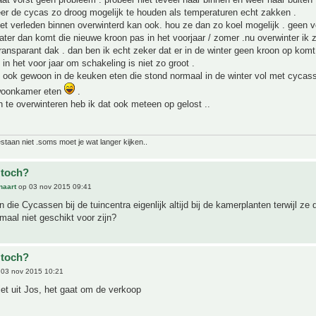
eer de cycas zo droog mogelijk te houden als temperaturen echt zakken .
het verleden binnen overwinterd kan ook. hou ze dan zo koel mogelijk . geen 
er dan komt die nieuwe kroon pas in het voorjaar / zomer .nu overwinter ik z
ransparant dak . dan ben ik echt zeker dat er in de winter geen kroon op komt
 in het voor jaar om schakeling is niet zo groot .
k ook gewoon in de keuken eten die stond normaal in de winter vol met cycas
 woonkamer eten
.
n te overwinteren heb ik dat ook meteen op gelost ..
bestaan niet .soms moet je wat langer kijken..
 toch?
naart
op 03 nov 2015 09:41
die Cycassen bij de tuincentra eigenlijk altijd bij de kamerplanten terwijl ze
maal niet geschikt voor zijn?
 toch?
03 nov 2015 10:21
et uit Jos, het gaat om de verkoop