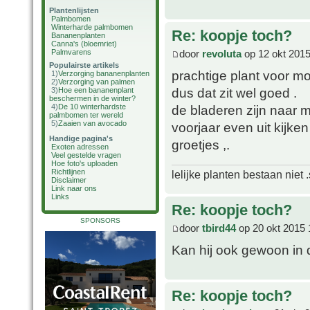
Plantenlijsten
Palmbomen
Winterharde palmbomen
Re: koopje toch?
Bananenplanten
Canna's (bloemriet)
door
revoluta
op 12 okt 2015
Palmvarens
Populairste artikels
prachtige plant voor moo
1)
Verzorging bananenplanten
2)
Verzorging van palmen
dus dat zit wel goed .
3)
Hoe een bananenplant
beschermen in de winter?
de bladeren zijn naar 
4)
De 10 winterhardste
palmbomen ter wereld
5)
Zaaien van avocado
voorjaar even uit kijken 
Handige pagina's
groetjes ,.
Exoten adressen
Veel gestelde vragen
Hoe foto's uploaden
Richtlijnen
lelijke planten bestaan niet 
Disclaimer
Link naar ons
Links
Re: koopje toch?
SPONSORS
door
tbird44
op 20 okt 2015 
Kan hij ook gewoon in 
Re: koopje toch?