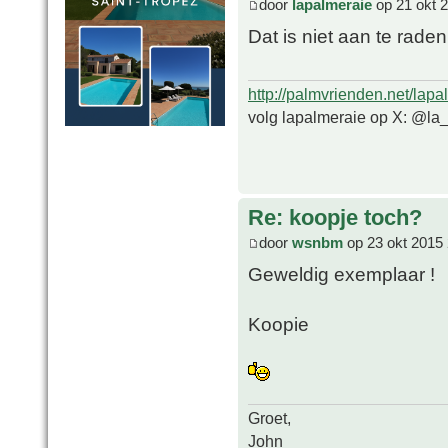
door
lapalmeraie
op 21 okt 
Dat is niet aan te raden
http://palmvrienden.net/lapa
volg lapalmeraie op X: @la
Re: koopje toch?
door
wsnbm
op 23 okt 2015 
Geweldig exemplaar !
Koopie
Groet,
John