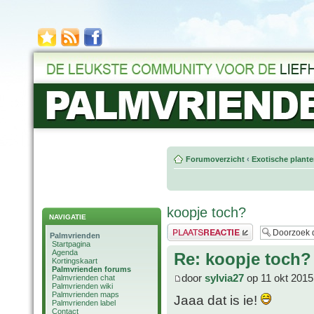
Forumoverzicht
‹
Exotische plant
koopje toch?
NAVIGATIE
Plaats een reactie
Palmvrienden
Startpagina
Agenda
Re: koopje toch?
Kortingskaart
Palmvrienden forums
door
sylvia27
op 11 okt 2015
Palmvrienden chat
Palmvrienden wiki
Palmvrienden maps
Jaaa dat is ie!
Palmvrienden label
Contact