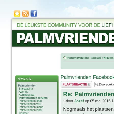
Forumoverzicht
‹
Sociaal
‹
Nieuws 
Palmvrienden Faceboo
NAVIGATIE
Plaats een reactie
Palmvrienden
Startpagina
Agenda
Re: Palmvriende
Kortingskaart
Palmvrienden forums
door
Jozef
op 05 mei 2016 1
Palmvrienden chat
Palmvrienden wiki
Palmvrienden maps
Nogmaals het plaatsen v
Palmvrienden label
Contact