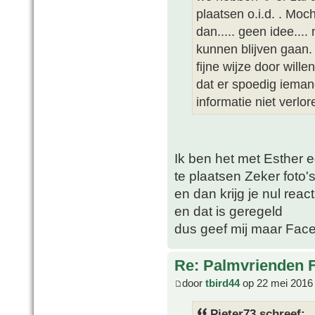
plaatsen o.i.d. . Mo
dan..... geen idee...
kunnen blijven gaan. I
fijne wijze door will
dat er spoedig ieman
informatie niet verlor
Ik ben het met Esther e
te plaatsen Zeker foto'
en dan krijg je nul react
en dat is geregeld
dus geef mij maar Fac
Re: Palmvrienden 
door
tbird44
op 22 mei 2016
Pieter73 schreef: