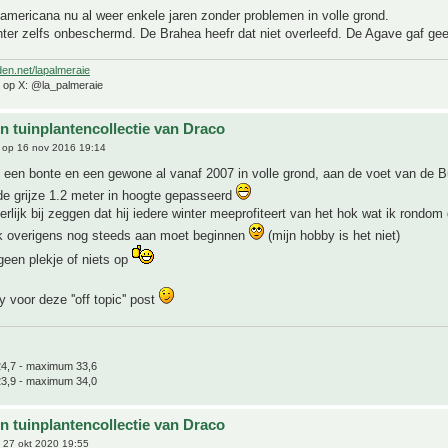
 americana nu al weer enkele jaren zonder problemen in volle grond.
ter zelfs onbeschermd. De Brahea heefr dat niet overleefd. De Agave gaf ge
den.net/lapalmeraie
e op X: @la_palmeraie
n tuinplantencollectie van Draco
op 16 nov 2016 19:14
, een bonte en een gewone al vanaf 2007 in volle grond, aan de voet van de B
de grijze 1.2 meter in hoogte gepasseerd
erlijk bij zeggen dat hij iedere winter meeprofiteert van het hok wat ik rondom
k overigens nog steeds aan moet beginnen
(mijn hobby is het niet)
geen plekje of niets op
 voor deze ''off topic'' post
4,7 - maximum 33,6
3,9 - maximum 34,0
n tuinplantencollectie van Draco
 27 okt 2020 19:55