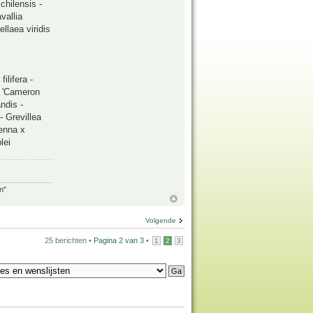
chilensis -
vallia
llaea viridis
ilifera -
m 'Cameron
ndis -
- Grevillea
Senna x
lei
n"
Volgende
25 berichten •
Pagina
2
van
3
•
1
2
3