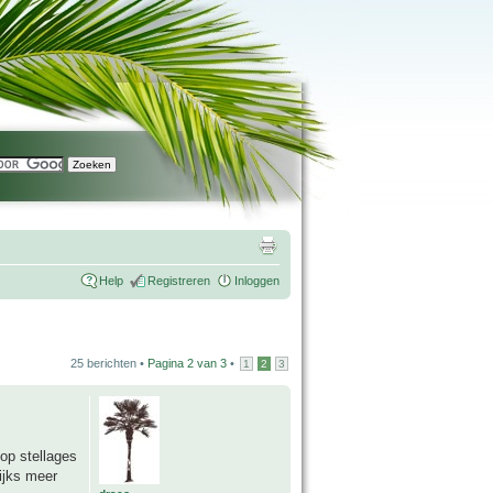
Help
Registreren
Inloggen
25 berichten •
Pagina
2
van
3
•
1
2
3
op stellages
ijks meer