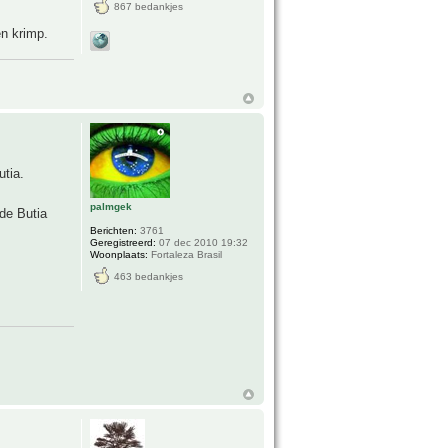
867 bedankjes
en krimp.
utia.
palmgek
 de Butia
Berichten:
3761
Geregistreerd:
07 dec 2010 19:32
Woonplaats:
Fortaleza Brasil
463 bedankjes