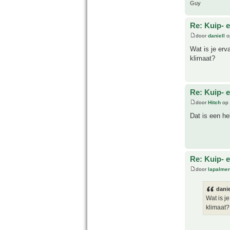
Guy
Re: Kuip- e
door
daniell
o
Wat is je erv
klimaat?
Re: Kuip- e
door
Hitch
op 
Dat is een he
Re: Kuip- e
door
lapalmer
danie
Wat is j
klimaat?