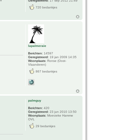
n"
Geregistreerd:
17 sep 2012 21:49
720 bedankjes
lapalmeraie
Berichten:
14597
Geregistreerd:
19 jan 2009 14:35
Woonplaats:
Ronse (Oost-
Vlaanderen)
867 bedankjes
palmguy
Berichten:
420
Geregistreerd:
23 jun 2010 13:50
Woonplaats:
Moerzeke Hamme
OVL
29 bedankjes