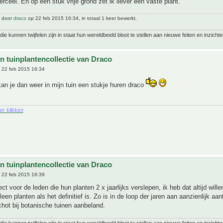
erceel. En op een stuk vrije grond zet ik liever een vaste plant.
t door
draco
op 22 feb 2015 16:34, in totaal 1 keer bewerkt.
ie kunnen twijfelen zijn in staat hun wereldbeeld bloot te stellen aan nieuwe feiten en inzichte
n tuinplantencollectie van Draco
 22 feb 2015 16:34
an je dan weer in mijn tuin een stukje huren draco
ier klikken
n tuinplantencollectie van Draco
 22 feb 2015 16:39
ct voor de leden die hun planten 2 x jaarlijks verslepen, ik heb dat altijd will
leen planten als het definitief is. Zo is in de loop der jaren aan aanzienlijk aan
hot bij botanische tuinen aanbeland.