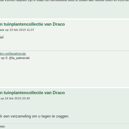
ie kunnen twijfelen zijn in staat hun wereldbeeld bloot te stellen aan nieuwe feiten en inzichte
n tuinplantencollectie van Draco
aie
op 23 feb 2015 11:37
ie!
den.net/lapalmeraie
e op X: @la_palmeraie
n tuinplantencollectie van Draco
op 24 feb 2015 20:45
lijk een verzameling om u tegen te zeggen.
eten