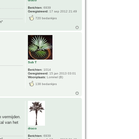
draco
Berichten:
6939
Geregistreerd:
17 sep 2012 21:49
720 bedankjes
n"
Sub T
Berichten:
1014
Geregistreerd:
15 jan 2013 03:01
Woonplaats:
Lommel (B)
138 bedankjes
en vermijden.
tal van het
draco
Berichten:
6939