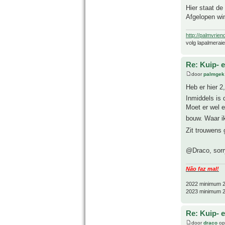
Hier staat de
Afgelopen win
http://palmvrien
volg lapalmerai
Re: Kuip- e
door
palmgek
Heb er hier 2
Inmiddels is 
Moet er wel e
bouw. Waar i
Zit trouwens 
@Draco, sorry
Não faz mal!
2022 minimum 2
2023 minimum 2
Re: Kuip- e
door
draco
op