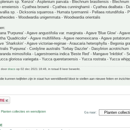
plenium sp. 'Kenzoi' - Asplenium parvata - Blechnum brasiliensis - Blechnum 
emeiensis - Cyathea brownii - Cyathea cunninghamii - Cyathea dealbata - Da
avallia sp. - Dicksonia squarrosa - Humata tyermannii - Pellaea rotundifolia - Pe
yatheoides - Woodwardia unigemmata - Woodwardia orientalis
en:
ana 'Purpurea' - Agave angustifolia var. marginata - Agave 'Blue Glow' - Agave f
ha 'Quadricolor' - Agave multifilifera - Agave neomexicana - Agave potatoru
ave `Sharkskin' - Agave victoriae-reginae - Araucaria heterophylla - Begonia gra
ralis 'Purpurea' - Cordyline australis 'Torbay Dazzler' - Dasylirion acrotrichum 
aranda mimosifolia - Lagerstroemia indica 'Beste Red' - Mangave 'Inktblot' - 
Yucca gloriosa variegata - Yucca queretaroensis - Yucca rostrata - Yucca whipp
t door
draco
op 02 dec 2021 18:46, in totaal 8 keer bewerkt.
ie kunnen twijfelen zijn in staat hun wereldbeeld bloot te stellen aan nieuwe feiten en inzichte
 Planten collecties en wenslijsten
Ga naar:
NE