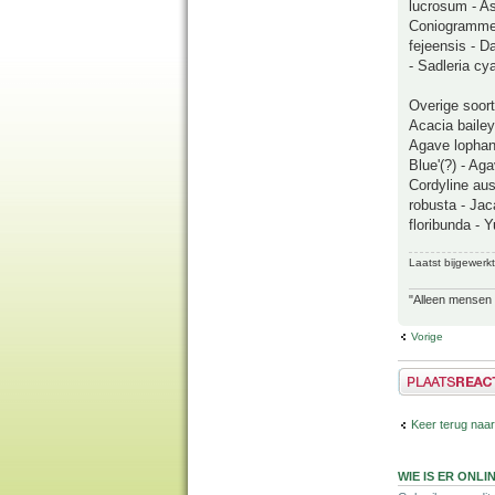
lucrosum - As
Coniogramme 
fejeensis - D
- Sadleria c
Overige soort
Acacia bailey
Agave lophant
Blue'(?) - Ag
Cordyline aust
robusta - Jac
floribunda - 
Laatst bijgewerk
"Alleen mensen d
Vorige
Plaats een reactie
Keer terug naar
WIE IS ER ONLI