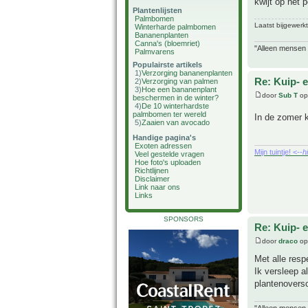
kwijt op het p
Plantenlijsten
Palmbomen
Laatst bijgewerk
Winterharde palmbomen
Bananenplanten
Canna's (bloemriet)
"Alleen mensen d
Palmvarens
Populairste artikels
1)
Verzorging bananenplanten
Re: Kuip- e
2)
Verzorging van palmen
3)
Hoe een bananenplant
door
Sub T
op
beschermen in de winter?
4)
De 10 winterhardste
palmbomen ter wereld
In de zomer k
5)
Zaaien van avocado
Handige pagina's
Exoten adressen
Mijn tuintje! <--
h
Veel gestelde vragen
Hoe foto's uploaden
Richtlijnen
Disclaimer
Link naar ons
Links
SPONSORS
Re: Kuip- e
door
draco
op
Met alle respe
Ik versleep al
plantenoversc