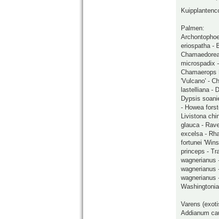
Kuipplantenco
Palmen:
Archontophoe
eriospatha - 
Chamaedorea 
microspadix 
Chamaerops hu
'Vulcano' - C
lastelliana -
Dypsis soani
- Howea forste
Livistona chi
glauca - Rave
excelsa - Rh
fortunei 'Win
princeps - Tr
wagnerianus 
wagnerianus -
wagnerianus -
Washingtonia 
Varens (exoti
Addianum cau