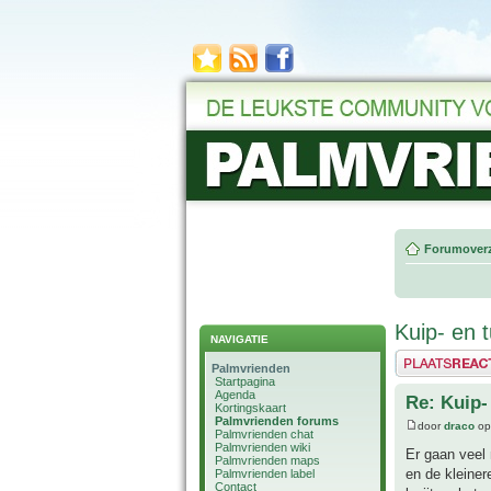
Forumoverz
Kuip- en 
NAVIGATIE
Plaats een reactie
Palmvrienden
Startpagina
Agenda
Re: Kuip-
Kortingskaart
Palmvrienden forums
door
draco
op
Palmvrienden chat
Palmvrienden wiki
Er gaan veel 
Palmvrienden maps
en de kleiner
Palmvrienden label
Contact