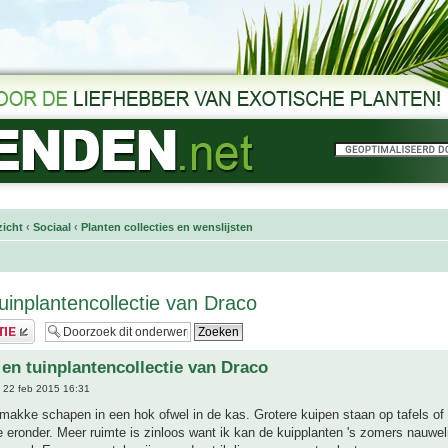
icht
‹
Sociaal
‹
Planten collecties en wenslijsten
tuinplantencollectie van Draco
 en tuinplantencollectie van Draco
 22 feb 2015 16:31
makke schapen in een hok ofwel in de kas. Grotere kuipen staan op tafels of 
e eronder. Meer ruimte is zinloos want ik kan de kuipplanten 's zomers nauwel