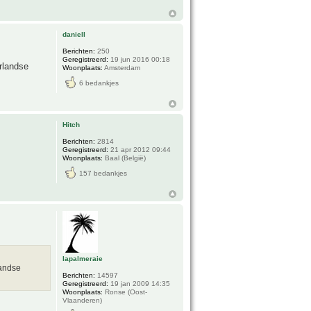
daniell
Berichten:
250
Geregistreerd:
19 jun 2016 00:18
rlandse
Woonplaats:
Amsterdam
6 bedankjes
Hitch
Berichten:
2814
Geregistreerd:
21 apr 2012 09:44
Woonplaats:
Baal (België)
157 bedankjes
lapalmeraie
landse
Berichten:
14597
Geregistreerd:
19 jan 2009 14:35
Woonplaats:
Ronse (Oost-
Vlaanderen)