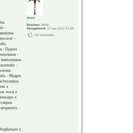
draco
tia
Berichten:
6939
um -
Geregistreerd:
17 sep 2012 21:49
maedorea
720 bedankjes
escens' -
ilis
a - Dypsis
estoniana -
a belmoreana
australis -
avenea
ilis - Rhapis
rachycarpus
nei x
pus nova x
princeps x
ycarpus
campestris -
 Asplenium x