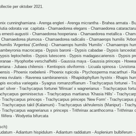
llectie per oktober 2021.
nix cunninghamiana - Arenga engleri - Arenga micrantha - Brahea armata - Bu
Butia odorata var. capitata - Chamaedorea elegans - Chamaedorea cataractar
ernesti-augustii - Chamaedorea hooperiana - Chamaedorea metallica - Cha
- Chamaedorea plumosa - Chamaedorea radicalis - Chamaerops humilis 'Arbor
milis 'Argentea' (Cerifera) - Chamaerops humilis 'Humilis' - Chamaerops hum
hambeyronia macrocarpa - Dypsis baronii - Dypsis cabadae - Dypsis lanceolat
 Dypsis leptocheilos - Dypsis lutescens - Dypsis madagascariensis - Dypsis pr
eranae - Hyophorbe verschaffeltii - Gaussia maya - Gaussia princeps - Howe
riana - Jubaea chilensis - Kentiopsis oliviformis - Licuala spinosa - Livistona 
nensis - Phoenix roebelenii - Phoenix rupicola - Ptychosperma macarthuri - R
nea rivularis - Ravenea sambiranensis - Rhapidophyllum hystrix - Rhapis hum
apis excelsa variegata - Syagrus romanzoffianum - Trachycarpus fortunei - T
san' silver - Trachycarpus fortunei 'Winsan' x wagnerianus - Trachycarpus fortu
achycarpus geminisectus - Trachycarpus martianus 'Khasia Hills' - Trachycar
- Trachycarpus princeps - Trachycarpus princeps 'New Form' - Trachycarpus 
 Trachycarpus takil (Kalamuni) - Trachycarpus ukhrulensis (Manipur) - Trach
 Trachycarpus wagnerianus x princeps - Trithrinax acanthocoma - Trithrinax 
filifera - Wodyetia bifurcata
sch):
datum - Adiantum hispidulum - Adiantum raddiatum - Asplenium bulbiferum -