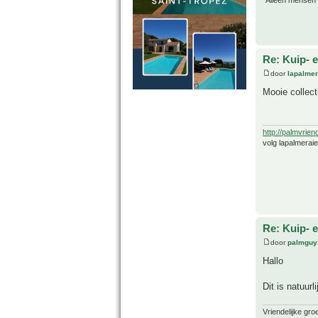
"Alleen mensen d
Re: Kuip- e
door
lapalmer
Mooie collect
http://palmvrien
volg lapalmerai
Re: Kuip- e
door
palmguy
Hallo
Dit is natuur
Vriendelijke gro