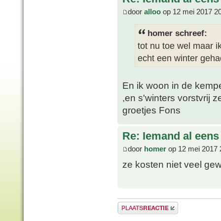
door
alloo
op 12 mei 2017 2
homer schreef:
tot nu toe wel maar i
echt een winter geha
En ik woon in de kempe
,en s'winters vorstvrij 
groetjes Fons
Re: Iemand al een
door
homer
op 12 mei 2017 
ze kosten niet veel ge
Plaats een reactie