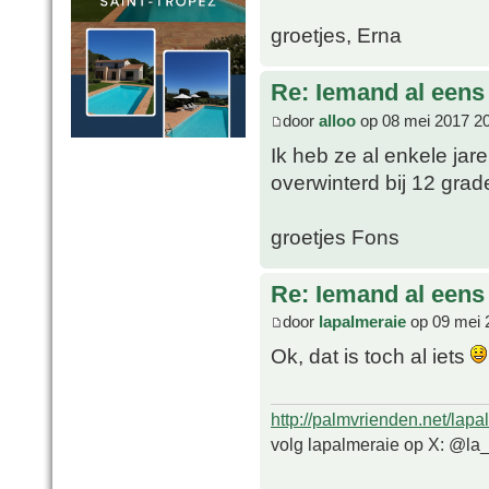
groetjes, Erna
Re: Iemand al een
door
alloo
op 08 mei 2017 2
Ik heb ze al enkele jare
overwinterd bij 12 grad
groetjes Fons
Re: Iemand al een
door
lapalmeraie
op 09 mei 
Ok, dat is toch al iets
http://palmvrienden.net/lapa
volg lapalmeraie op X: @la