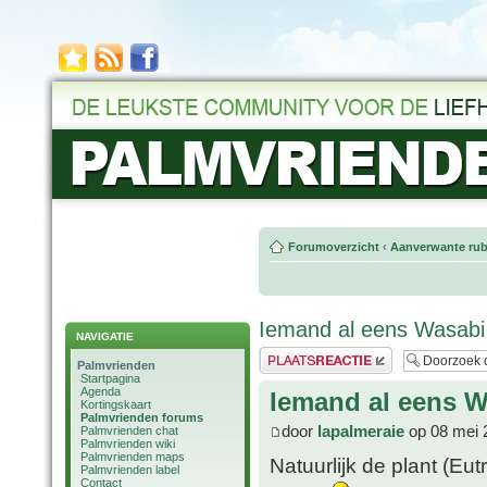
Forumoverzicht
‹
Aanverwante rub
Iemand al eens Wasabi
NAVIGATIE
Plaats een reactie
Palmvrienden
Startpagina
Agenda
Iemand al eens 
Kortingskaart
Palmvrienden forums
door
lapalmeraie
op 08 mei 
Palmvrienden chat
Palmvrienden wiki
Palmvrienden maps
Natuurlijk de plant (Eu
Palmvrienden label
Contact