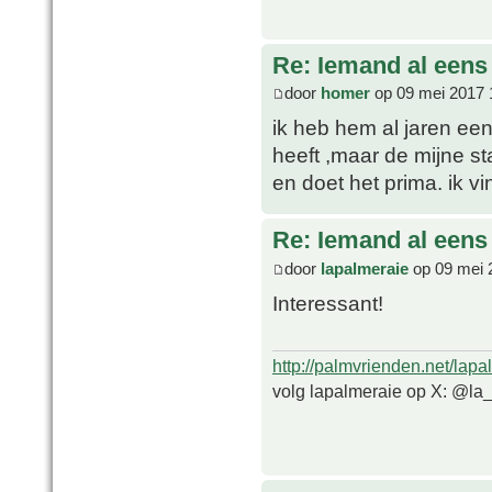
Re: Iemand al een
door
homer
op 09 mei 2017 
ik heb hem al jaren een
heeft ,maar de mijne s
en doet het prima. ik v
Re: Iemand al een
door
lapalmeraie
op 09 mei 
Interessant!
http://palmvrienden.net/lapa
volg lapalmeraie op X: @la