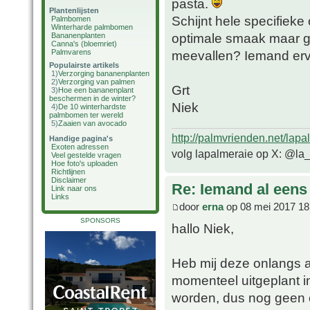
pasta.
Plantenlijsten
Schijnt hele specifiek
Palmbomen
Winterharde palmbomen
optimale smaak maar ge
Bananenplanten
Canna's (bloemriet)
Palmvarens
meevallen? Iemand er
Populairste artikels
1)
Verzorging bananenplanten
2)
Verzorging van palmen
Grt
3)
Hoe een bananenplant
beschermen in de winter?
Niek
4)
De 10 winterhardste
palmbomen ter wereld
5)
Zaaien van avocado
http://palmvrienden.net/lapa
Handige pagina's
Exoten adressen
volg lapalmeraie op X: @la
Veel gestelde vragen
Hoe foto's uploaden
Richtlijnen
Disclaimer
Re: Iemand al een
Link naar ons
Links
door
erna
op 08 mei 2017 18
SPONSORS
hallo Niek,
Heb mij deze onlangs 
momenteel uitgeplant i
worden, dus nog geen e