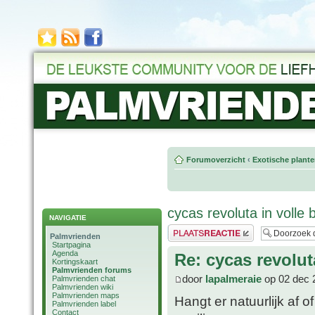
Forumoverzicht
‹
Exotische plant
cycas revoluta in volle b
NAVIGATIE
Plaats een reactie
Palmvrienden
Startpagina
Agenda
Re: cycas revoluta
Kortingskaart
Palmvrienden forums
door
lapalmeraie
op 02 dec 
Palmvrienden chat
Palmvrienden wiki
Palmvrienden maps
Hangt er natuurlijk af o
Palmvrienden label
Contact