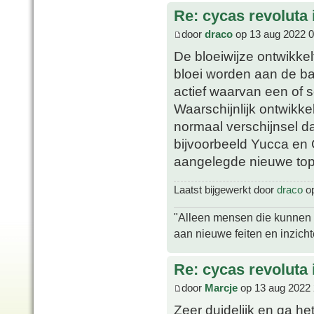
Re: cycas revoluta i
door
draco
op 13 aug 2022 0
De bloeiwijze ontwikkel
bloei worden aan de b
actief waarvan een of
Waarschijnlijk ontwikkel
normaal verschijnsel d
bijvoorbeeld Yucca en 
aangelegde nieuwe top
Laatst bijgewerkt door
draco
op
"Alleen mensen die kunnen tw
aan nieuwe feiten en inzich
Re: cycas revoluta i
door
Marcje
op 13 aug 2022 
Zeer duidelijk en ga he