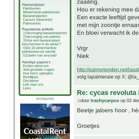
zaailing.
Plantenlijsten
Hou er rekening mee da
Palmbomen
Winterharde palmbomen
Een exacte leeftijd geve
Bananenplanten
Canna's (bloemriet)
Palmvarens
met mijn zoontje ernaas
Populairste artikels
En bloei verwacht ik de
1)
Verzorging bananenplanten
2)
Verzorging van palmen
3)
Hoe een bananenplant
beschermen in de winter?
Vrgr
4)
De 10 winterhardste
palmbomen ter wereld
Niek
5)
Zaaien van avocado
Handige pagina's
Exoten adressen
http://palmvrienden.net/lapa
Veel gestelde vragen
Hoe foto's uploaden
volg lapalmeraie op X: @la
Richtlijnen
Disclaimer
Link naar ons
Links
Re: cycas revoluta i
SPONSORS
door
trachycarpus
op 02 dec
Beetje jaloers hoor , h
Groetjes