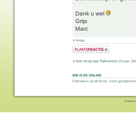
Dank u wel
Grtjs
Marc
Vorige
Plaats een reactie
Keer terug naar Palmvarens (Cycas, Dioo
WIE IS ER ONLINE
Gebruikers op dit forum: Geen geregistreer
Pwered