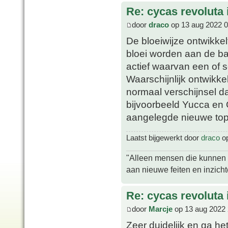
Re: cycas revoluta i
door
draco
op 13 aug 2022 0
De bloeiwijze ontwikkel
bloei worden aan de b
actief waarvan een of
Waarschijnlijk ontwikkel
normaal verschijnsel d
bijvoorbeeld Yucca en 
aangelegde nieuwe top
Laatst bijgewerkt door
draco
op
"Alleen mensen die kunnen tw
aan nieuwe feiten en inzich
Re: cycas revoluta i
door
Marcje
op 13 aug 2022 
Zeer duidelijk en ga he