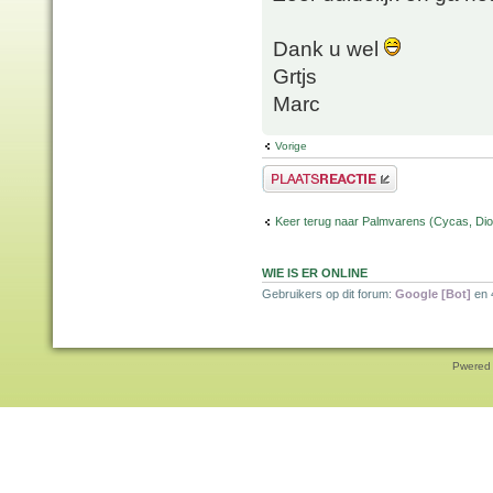
Dank u wel
Grtjs
Marc
Vorige
Plaats een reactie
Keer terug naar Palmvarens (Cycas, Dioo
WIE IS ER ONLINE
Gebruikers op dit forum:
Google [Bot]
en 
Pwered