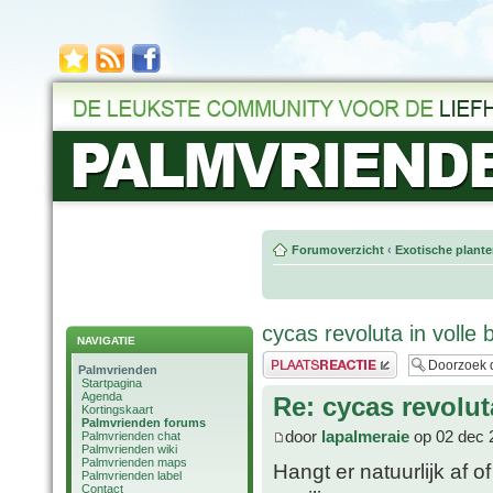
Forumoverzicht
‹
Exotische plant
cycas revoluta in volle b
NAVIGATIE
Plaats een reactie
Palmvrienden
Startpagina
Agenda
Re: cycas revoluta
Kortingskaart
Palmvrienden forums
door
lapalmeraie
op 02 dec 
Palmvrienden chat
Palmvrienden wiki
Palmvrienden maps
Hangt er natuurlijk af o
Palmvrienden label
Contact