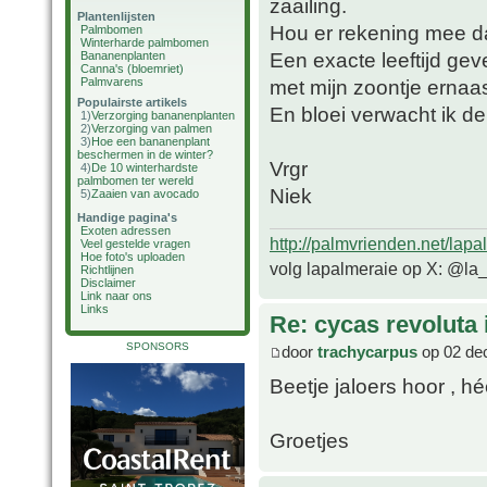
zaailing.
Plantenlijsten
Hou er rekening mee da
Palmbomen
Winterharde palmbomen
Een exacte leeftijd geve
Bananenplanten
Canna's (bloemriet)
Palmvarens
met mijn zoontje ernaas
Populairste artikels
En bloei verwacht ik de
1)
Verzorging bananenplanten
2)
Verzorging van palmen
3)
Hoe een bananenplant
beschermen in de winter?
Vrgr
4)
De 10 winterhardste
palmbomen ter wereld
Niek
5)
Zaaien van avocado
Handige pagina's
Exoten adressen
http://palmvrienden.net/lapa
Veel gestelde vragen
Hoe foto's uploaden
volg lapalmeraie op X: @la
Richtlijnen
Disclaimer
Link naar ons
Links
Re: cycas revoluta i
SPONSORS
door
trachycarpus
op 02 dec
Beetje jaloers hoor , h
Groetjes