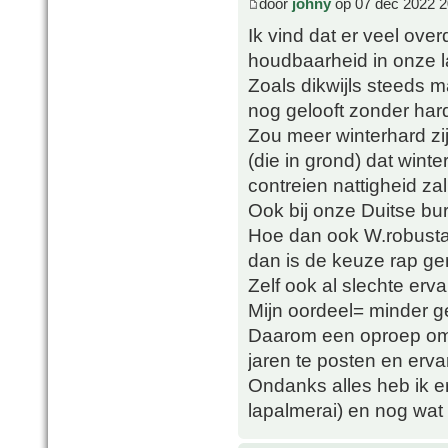
door
johny
op 07 dec 2022 2
Ik vind dat er veel over
houdbaarheid in onze l
Zoals dikwijls steeds 
nog gelooft zonder har
Zou meer winterhard zij
(die in grond) dat wint
contreien nattigheid zal
Ook bij onze Duitse bure
Hoe dan ook W.robusta o
dan is de keuze rap g
Zelf ook al slechte erv
Mijn oordeel= minder g
Daarom een oproep om W
jaren te posten en erva
Ondanks alles heb ik er
lapalmerai) en nog wat 