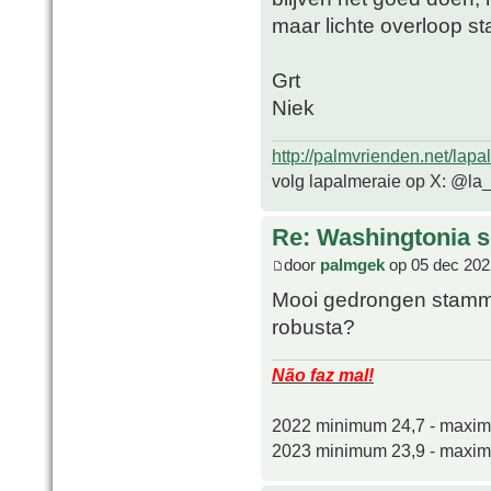
maar lichte overloop s
Grt
Niek
http://palmvrienden.net/lapa
volg lapalmeraie op X: @la
Re: Washingtonia s
door
palmgek
op 05 dec 202
Mooi gedrongen stammetj
robusta?
Não faz mal!
2022 minimum 24,7 - maxi
2023 minimum 23,9 - maxi