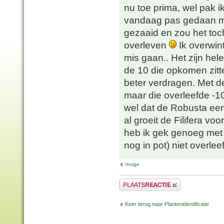
nu toe prima, wel pak ik 
vandaag pas gedaan met
gezaaid en zou het toch
overleven
Ik overwint
mis gaan.. Het zijn hel
de 10 die opkomen zitten
beter verdragen. Met d
maar die overleefde -10
wel dat de Robusta een 
al groeit de Filifera vo
heb ik gek genoeg met 
nog in pot) niet overlee
Vorige
Plaats een reactie
Keer terug naar Plantenidentificatie