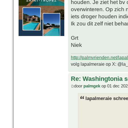
houden. Je ziet het bv 
overwinteren. Op zich 
iets droger houden indi
Ik zou dit zelf niet beh
Grt
Niek
http://palmvrienden.net/lapa
volg lapalmeraie op X: @la
Re: Washingtonia s
door
palmgek
op 01 dec 202
lapalmeraie schree