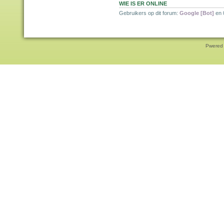
WIE IS ER ONLINE
Gebruikers op dit forum:
Google [Bot]
en 
Pwered