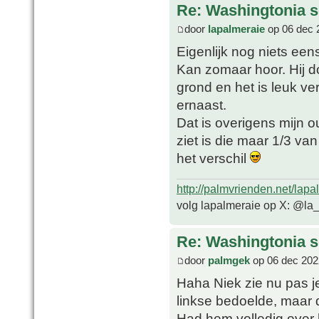
Re: Washingtonia s
door
lapalmeraie
op 06 dec 
Eigenlijk nog niets een
Kan zomaar hoor. Hij doe
grond en het is leuk ver
ernaast.
Dat is overigens mijn o
ziet is die maar 1/3 van
het verschil
http://palmvrienden.net/lapa
volg lapalmeraie op X: @la
Re: Washingtonia s
door
palmgek
op 06 dec 202
Haha Niek zie nu pas je 
linkse bedoelde, maar 
Had hem volledig over h