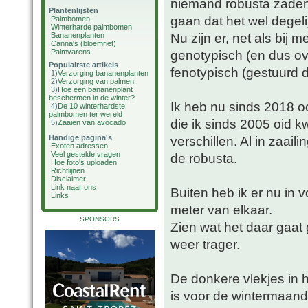
niemand robusta zaden 
Plantenlijsten
gaan dat het wel degelijk
Palmbomen
Winterharde palmbomen
Nu zijn er, net als bij m
Bananenplanten
Canna's (bloemriet)
Palmvarens
genotypisch (en dus ov
Populairste artikels
fenotypisch (gestuurd 
1)
Verzorging bananenplanten
2)
Verzorging van palmen
3)
Hoe een bananenplant
beschermen in de winter?
Ik heb nu sinds 2018 oo
4)
De 10 winterhardste
palmbomen ter wereld
die ik sinds 2005 oid k
5)
Zaaien van avocado
Handige pagina's
verschillen. Al in zaaili
Exoten adressen
Veel gestelde vragen
de robusta.
Hoe foto's uploaden
Richtlijnen
Disclaimer
Link naar ons
Buiten heb ik er nu in 
Links
meter van elkaar.
SPONSORS
Zien wat het daar gaat 
weer trager.
De donkere vlekjes in 
is voor de wintermaand