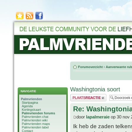
Forumoverzicht
‹
Aanverwante rub
Washingtonia soort
NAVIGATIE
Plaats een reactie
Palmvrienden
Startpagina
Agenda
Re: Washingtonia
Kortingskaart
Palmvrienden forums
door
lapalmeraie
op 30 nov 
Palmvrienden chat
Palmvrienden wiki
Palmvrienden maps
Ik heb de zaden telken
Palmvrienden label
Contact