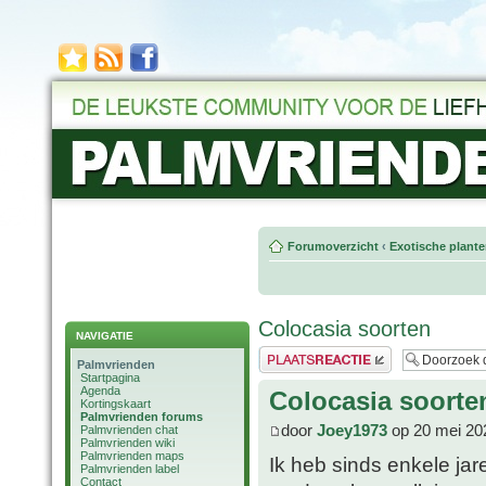
Forumoverzicht
‹
Exotische plant
Colocasia soorten
NAVIGATIE
Plaats een reactie
Palmvrienden
Startpagina
Agenda
Colocasia soorte
Kortingskaart
Palmvrienden forums
door
Joey1973
op 20 mei 20
Palmvrienden chat
Palmvrienden wiki
Palmvrienden maps
Ik heb sinds enkele jar
Palmvrienden label
Contact