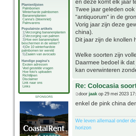
en deze komt elk jaar t
Plantenlijsten
Twee jaar geleden ook 
Palmbomen
Winterharde palmbomen
"antiquorum" in de gron
Bananenplanten
Canna's (bloemriet)
Palmvarens
Vorig jaar zijn deze ge
Populairste artikels
china).
1)
Verzorging bananenplanten
2)
Verzorging van palmen
Dit jaar zijn de knollen
3)
Hoe een bananenplant
beschermen in de winter?
4)
De 10 winterhardste
palmbomen ter wereld
Welke soorten zijn voll
5)
Zaaien van avocado
Handige pagina's
Daarmee bedoel ik dat j
Exoten adressen
Veel gestelde vragen
kan overwinteren zonde
Hoe foto's uploaden
Richtlijnen
Disclaimer
Link naar ons
Re: Colocasia soor
Links
door
jaak
op 29 mei 2023 17
SPONSORS
enkel de pink china den
We leven allemaal onder de
horizon