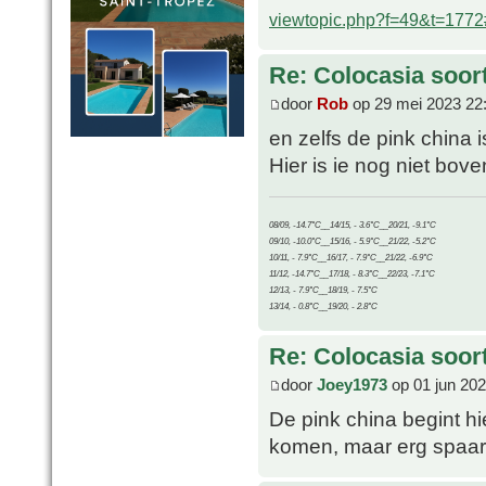
viewtopic.php?f=49&t=177
Re: Colocasia soor
door
Rob
op 29 mei 2023 22
en zelfs de pink china 
Hier is ie nog niet bove
08/09, -14.7°C__14/15, - 3.6°C__20/21, -9.1°C
09/10, -10.0°C__15/16, - 5.9°C__21/22, -5.2°C
10/11, - 7.9°C__16/17, - 7.9°C__21/22, -6.9°C
11/12, -14.7°C__17/18, - 8.3°C__22/23, -7.1°C
12/13, - 7.9°C__18/19, - 7.5°C
13/14, - 0.8°C__19/20, - 2.8°C
Re: Colocasia soor
door
Joey1973
op 01 jun 202
De pink china begint h
komen, maar erg spaarz