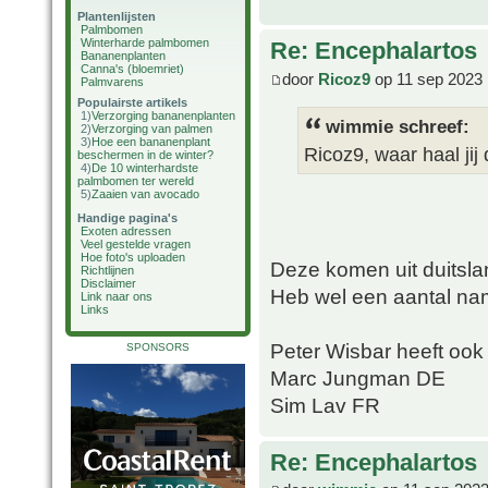
Plantenlijsten
Palmbomen
Winterharde palmbomen
Re: Encephalartos
Bananenplanten
Canna's (bloemriet)
door
Ricoz9
op 11 sep 2023 
Palmvarens
Populairste artikels
1)
Verzorging bananenplanten
wimmie schreef:
2)
Verzorging van palmen
3)
Hoe een bananenplant
Ricoz9, waar haal ji
beschermen in de winter?
4)
De 10 winterhardste
palmbomen ter wereld
5)
Zaaien van avocado
Handige pagina's
Exoten adressen
Veel gestelde vragen
Hoe foto's uploaden
Deze komen uit duitsla
Richtlijnen
Disclaimer
Heb wel een aantal na
Link naar ons
Links
Peter Wisbar heeft oo
SPONSORS
Marc Jungman DE
Sim Lav FR
Re: Encephalartos