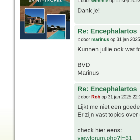
door
wimmie
op 11 sep 2023
Dank je!
Re: Encephalartos
door
marinus
op 31 jan 2025
Kunnen jullie ook wat f
BVD
Marinus
Re: Encephalartos
door
Rob
op 31 jan 2025 22:
Lijkt me niet een goede
Er zijn vast topics ove
check hier eens:
viewforum.php?f=61