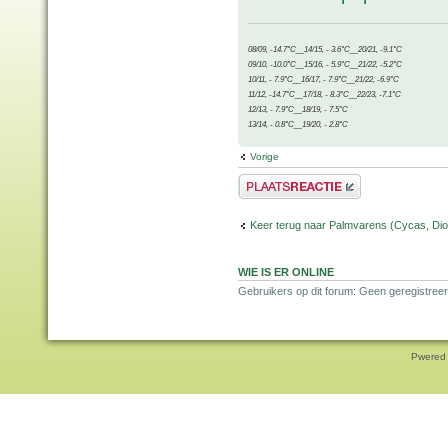
08/09, -14.7°C__14/15, - 3.6°C__20/21, -9.1°C
09/10, -10.0°C__15/16, - 5.9°C__21/22, -5.2°C
10/11, - 7.9°C__16/17, - 7.9°C__21/22, -6.9°C
11/12, -14.7°C__17/18, - 8.3°C__22/23, -7.1°C
12/13, - 7.9°C__18/19, - 7.5°C
13/14, - 0.8°C__19/20, - 2.8°C
Vorige
Plaats een reactie
Keer terug naar Palmvarens (Cycas, Dioo
WIE IS ER ONLINE
Gebruikers op dit forum: Geen geregistreer
Pwered