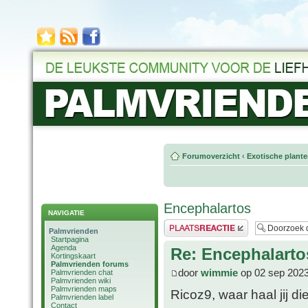
Forumoverzicht
‹
Exotische plant
Encephalartos
NAVIGATIE
Plaats een reactie
Palmvrienden
Startpagina
Agenda
Re: Encephalarto
Kortingskaart
Palmvrienden forums
door
wimmie
op 02 sep 2023
Palmvrienden chat
Palmvrienden wiki
Palmvrienden maps
Ricoz9, waar haal jij 
Palmvrienden label
Contact