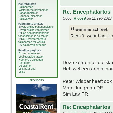
Plantenlijsten
Palmbomen
Winterharde palmbomen
Re: Encephalartos
Bananenplanten
Canna's (bloemriet)
door
Ricoz9
op 11 sep 2023 
Palmvarens
Populairste artikels
1)
Verzorging bananenplanten
wimmie schreef:
2)
Verzorging van palmen
3)
Hoe een bananenplant
Ricoz9, waar haal ji
beschermen in de winter?
4)
De 10 winterhardste
palmbomen ter wereld
5)
Zaaien van avocado
Handige pagina's
Exoten adressen
Veel gestelde vragen
Hoe foto's uploaden
Deze komen uit duitsla
Richtlijnen
Disclaimer
Heb wel een aantal na
Link naar ons
Links
Peter Wisbar heeft oo
SPONSORS
Marc Jungman DE
Sim Lav FR
Re: Encephalartos