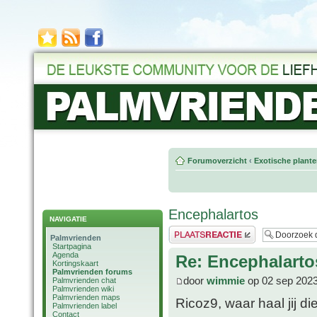
Forumoverzicht
‹
Exotische plant
Encephalartos
NAVIGATIE
Plaats een reactie
Palmvrienden
Startpagina
Agenda
Re: Encephalarto
Kortingskaart
Palmvrienden forums
door
wimmie
op 02 sep 2023
Palmvrienden chat
Palmvrienden wiki
Palmvrienden maps
Ricoz9, waar haal jij 
Palmvrienden label
Contact