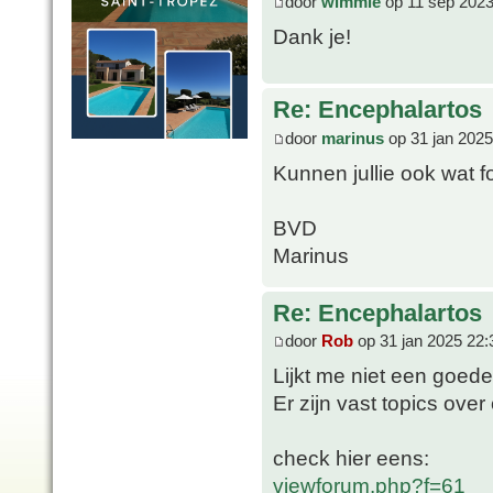
door
wimmie
op 11 sep 2023
Dank je!
Re: Encephalartos
door
marinus
op 31 jan 2025
Kunnen jullie ook wat f
BVD
Marinus
Re: Encephalartos
door
Rob
op 31 jan 2025 22:
Lijkt me niet een goede
Er zijn vast topics ove
check hier eens:
viewforum.php?f=61