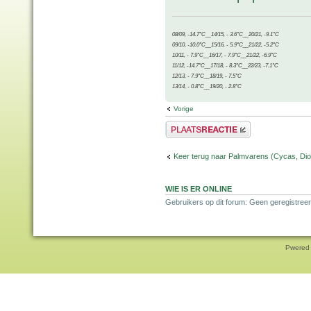
08/09, -14.7°C__14/15, - 3.6°C__20/21, -9.1°C
09/10, -10.0°C__15/16, - 5.9°C__21/22, -5.2°C
10/11, - 7.9°C__16/17, - 7.9°C__21/22, -6.9°C
11/12, -14.7°C__17/18, - 8.3°C__22/23, -7.1°C
12/13, - 7.9°C__18/19, - 7.5°C
13/14, - 0.8°C__19/20, - 2.8°C
Vorige
Plaats een reactie
Keer terug naar Palmvarens (Cycas, Dioo
WIE IS ER ONLINE
Gebruikers op dit forum: Geen geregistreer
Pwered