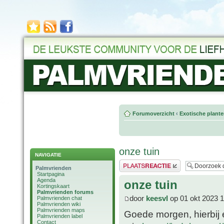
Forumoverzicht
‹
Exotische plant
onze tuin
NAVIGATIE
Plaats een reactie
Palmvrienden
Startpagina
Agenda
onze tuin
Kortingskaart
Palmvrienden forums
door
keesvl
op 01 okt 2023 1
Palmvrienden chat
Palmvrienden wiki
Palmvrienden maps
Goede morgen, hierbij 
Palmvrienden label
Contact