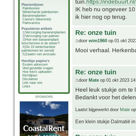
tuin.
https://indebuurt.n
Plantenlijsten
IK heb nu ongeveer 10 
Palmbomen
Winterharde palmbomen
ik hier nog op terug.
Bananenplanten
Canna's (bloemriet)
Palmvarens
Populairste artikels
Re: onze tuin
1)
Verzorging bananenplanten
2)
Verzorging van palmen
3)
Hoe een bananenplant
door
wim1960
op 01 okt 202
beschermen in de winter?
4)
De 10 winterhardste
Mooi verhaal. Herkenba
palmbomen ter wereld
5)
Zaaien van avocado
Handige pagina's
Exoten adressen
Veel gestelde vragen
Re: onze tuin
Hoe foto's uploaden
Richtlijnen
Disclaimer
door
Mate
op 01 okt 2023 14
Link naar ons
Links
Heel leuk stukje om te
Bedankt voor het dele
SPONSORS
Laatst bijgewerkt door
Mate
op 
Een klein stukje Dalmatië in