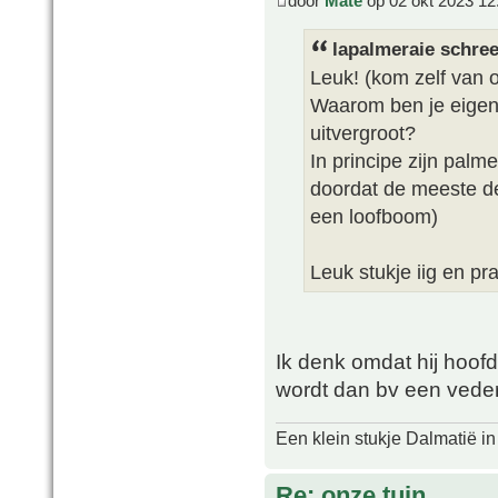
door
Mate
op 02 okt 2023 12
lapalmeraie schree
Leuk! (kom zelf van 
Waarom ben je eigenli
uitvergroot?
In principe zijn palm
doordat de meeste del
een loofboom)
Leuk stukje iig en pr
Ik denk omdat hij hoofdz
wordt dan bv een vede
Een klein stukje Dalmatië in
Re: onze tuin