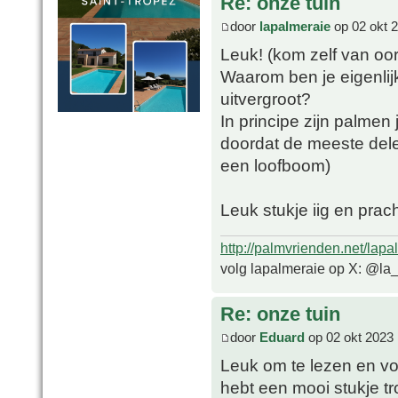
Re: onze tuin
door
lapalmeraie
op 02 okt 
Leuk! (kom zelf van oo
Waarom ben je eigenlijk
uitvergroot?
In principe zijn palmen
doordat de meeste delen
een loofboom)
Leuk stukje iig en prach
http://palmvrienden.net/lapa
volg lapalmeraie op X: @la
Re: onze tuin
door
Eduard
op 02 okt 2023 
Leuk om te lezen en voo
hebt een mooi stukje t