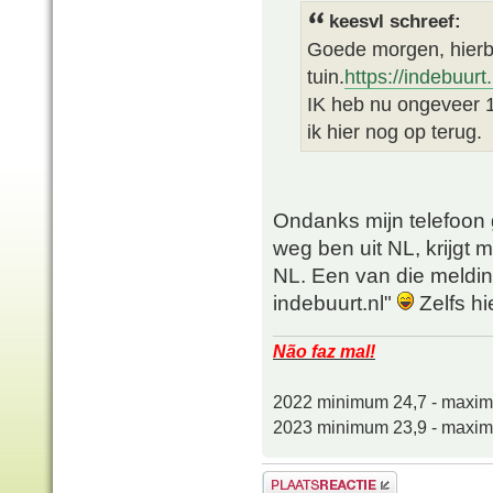
keesvl schreef:
Goede morgen, hierbi
tuin.
https://indebuur
IK heb nu ongeveer 1
ik hier nog op terug.
Ondanks mijn telefoon ge
weg ben uit NL, krijgt m
NL. Een van die melding
indebuurt.nl"
Zelfs hi
Não faz mal!
2022 minimum 24,7 - maxi
2023 minimum 23,9 - maxi
Plaats een reactie