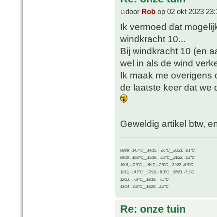
door
Rob
op 02 okt 2023 23:
Ik vermoed dat mogelijk
windkracht 10...
Bij windkracht 10 (en a
wel in als de wind verke
Ik maak me overigens o
de laatste keer dat we 
Geweldig artikel btw, e
08/09, -14.7°C__14/15, - 3.6°C__20/21, -9.1°C
09/10, -10.0°C__15/16, - 5.9°C__21/22, -5.2°C
10/11, - 7.9°C__16/17, - 7.9°C__21/22, -6.9°C
11/12, -14.7°C__17/18, - 8.3°C__22/23, -7.1°C
12/13, - 7.9°C__18/19, - 7.5°C
13/14, - 0.8°C__19/20, - 2.8°C
Re: onze tuin