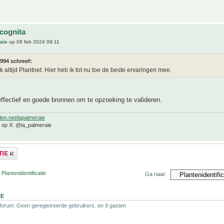
ncognita
aie
op 08 feb 2024 09:11
994 schreef:
k altijd Plantnet. Hier heb ik tot nu toe de beste ervaringen mee.
effectief en goede bronnen om te opzoeking te valideren.
den.net/lapalmeraie
e op X: @la_palmeraie
Plantenidentificatie
Ga naar:
NE
 forum: Geen geregistreerde gebruikers. en 9 gasten