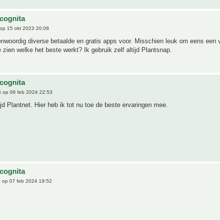
ncognita
op 15 okt 2023 20:08
enwoordig diverse betaalde en gratis apps voor. Misschien leuk om eens een v
 zien welke het beste werkt? Ik gebruik zelf altijd Plantsnap.
ncognita
4
op 06 feb 2024 22:53
tijd Plantnet. Hier heb ik tot nu toe de beste ervaringen mee.
ncognita
6
op 07 feb 2024 19:52