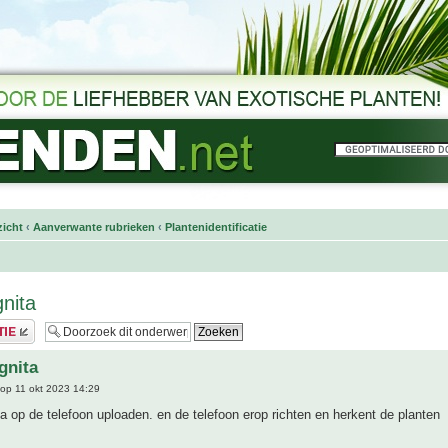
icht
‹
Aanverwante rubrieken
‹
Plantenidentificatie
gnita
gnita
op 11 okt 2023 14:29
 op de telefoon uploaden. en de telefoon erop richten en herkent de planten