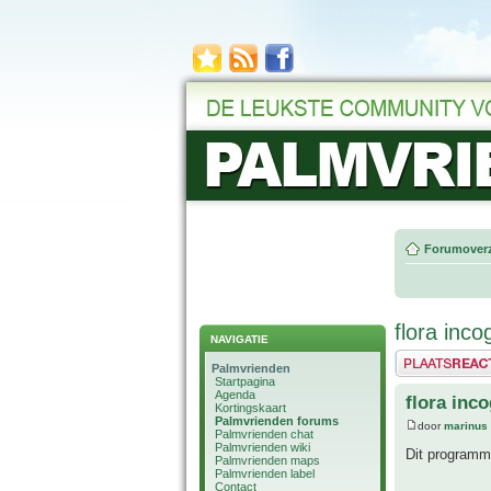
Forumoverz
flora inco
NAVIGATIE
Plaats een reactie
Palmvrienden
Startpagina
Agenda
flora inco
Kortingskaart
Palmvrienden forums
door
marinus
Palmvrienden chat
Palmvrienden wiki
Dit programma
Palmvrienden maps
Palmvrienden label
Contact