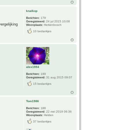
knalkop
Berichten:
179
Geregistreerd:
24 jul 2015 10:08
ergelijking
Woonplaats:
Herkenbosch
10 bedankjes
alex1994
Berichten:
199
Geregistreerd:
31 aug 2015 09:07
15 bedankjes
Tom1986
Berichten:
188
Geregistreerd:
22 mei 2019 06:36
Woonplaats:
Helden
37 bedankjes