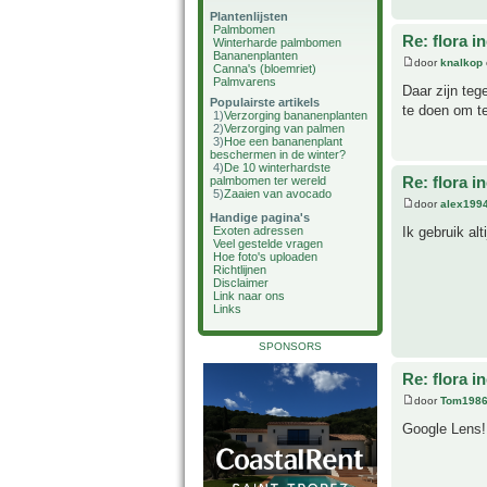
Plantenlijsten
Palmbomen
Re: flora i
Winterharde palmbomen
Bananenplanten
door
knalkop
Canna's (bloemriet)
Palmvarens
Daar zijn teg
Populairste artikels
te doen om te
1)
Verzorging bananenplanten
2)
Verzorging van palmen
3)
Hoe een bananenplant
beschermen in de winter?
4)
De 10 winterhardste
Re: flora i
palmbomen ter wereld
5)
Zaaien van avocado
door
alex199
Handige pagina's
Ik gebruik al
Exoten adressen
Veel gestelde vragen
Hoe foto's uploaden
Richtlijnen
Disclaimer
Link naar ons
Links
SPONSORS
Re: flora i
door
Tom198
Google Lens!