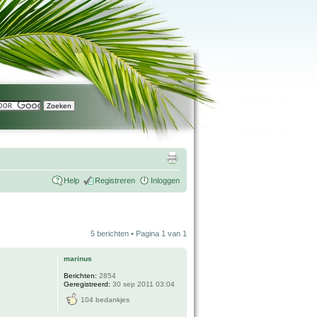
Help
Registreren
Inloggen
5 berichten • Pagina
1
van
1
marinus
Berichten:
2854
Geregistreerd:
30 sep 2011 03:04
104 bedankjes