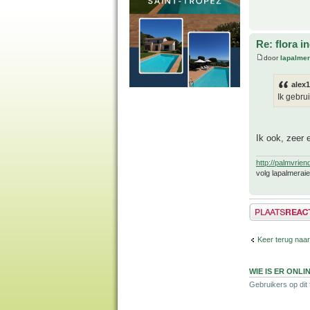
Re: flora i
door
lapalmer
alex1
Ik gebrui
Ik ook, zeer 
http://palmvrien
volg lapalmerai
Plaats een reactie
Keer terug naar 
WIE IS ER ONLI
Gebruikers op dit