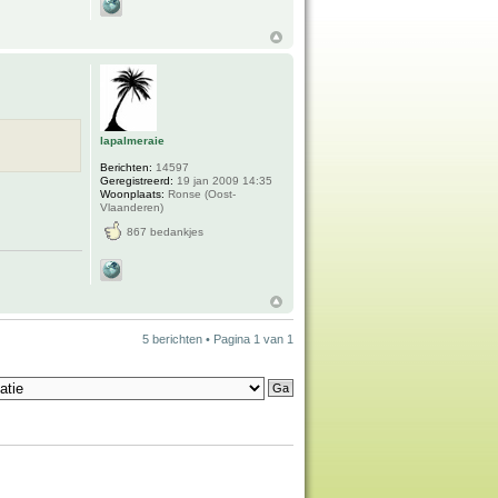
lapalmeraie
Berichten:
14597
Geregistreerd:
19 jan 2009 14:35
Woonplaats:
Ronse (Oost-
Vlaanderen)
867 bedankjes
5 berichten • Pagina
1
van
1