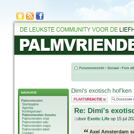
Forumoverzicht
‹
Sociaal
‹
Foto al
Dimi's exotisch hof'ken !
NAVIGATIE
Plaats een reactie
Palmvrienden
Startpagina
Agenda
Re: Dimi's exotisc
Kortingskaart
Palmvrienden forums
door
Exotic Life
op 15 jul 20
Palmvrienden chat
Palmvrienden wiki
Palmvrienden maps
Palmvrienden label
Axel Amsterdam sc
Contact