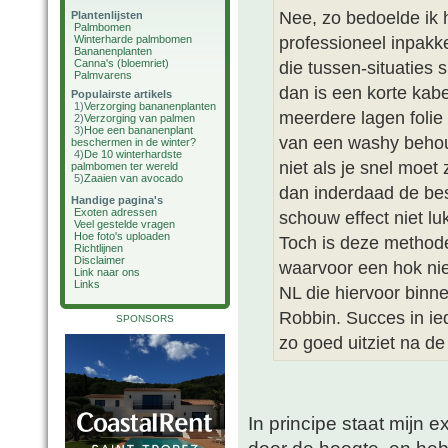
Nee, zo bedoelde ik h
Plantenlijsten
Palmbomen
professioneel inpakk
Winterharde palmbomen
Bananenplanten
Canna's (bloemriet)
die tussen-situaties
Palmvarens
dan is een korte kab
Populairste artikels
1)
Verzorging bananenplanten
meerdere lagen folie
2)
Verzorging van palmen
3)
Hoe een bananenplant
van een washy behoud
beschermen in de winter?
4)
De 10 winterhardste
niet als je snel moet
palmbomen ter wereld
5)
Zaaien van avocado
dan inderdaad de be
Handige pagina's
Exoten adressen
schouw effect niet lu
Veel gestelde vragen
Hoe foto's uploaden
Toch is deze methode
Richtlijnen
Disclaimer
waarvoor een hok niet
Link naar ons
Links
NL die hiervoor binn
Robbin. Succes in iede
SPONSORS
zo goed uitziet na de
In principe staat mijn