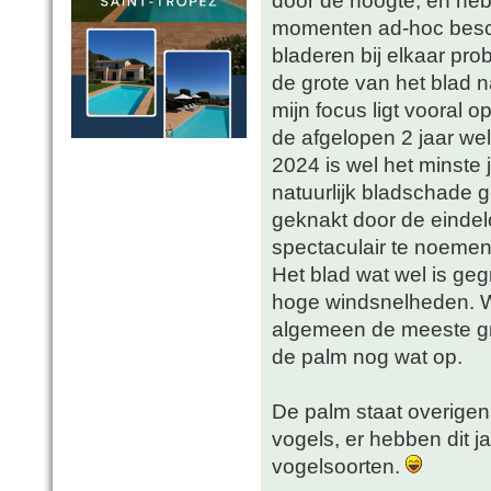
door de hoogte, en heb 
momenten ad-hoc besch
bladeren bij elkaar pr
de grote van het blad n
mijn focus ligt vooral o
de afgelopen 2 jaar wel
2024 is wel het minste 
natuurlijk bladschade 
geknakt door de eindel
spectaculair te noemen 
Het blad wat wel is geg
hoge windsnelheden. W
algemeen de meeste gro
de palm nog wat op.
De palm staat overigen
vogels, er hebben dit j
vogelsoorten.