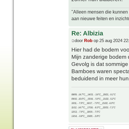
"Alleen mensen die kunnen tw
aan nieuwe feiten en inzich
Re: Albizia
door
Rob
op 25 aug 2024 22
Hier had de bodem voor
Mijn zanderige bodem dro
Gevolg is dat sommige p
Bamboes waren spectacul
beduidend in meer hun 
08/09, -14.7°C__14/15, - 3.6°C__20/21, -9.1°C
09/10, -10.0°C__15/16, - 5.9°C__21/22, -5.2°C
10/11, - 7.9°C__16/17, - 7.9°C__21/22, -6.9°C
11/12, -14.7°C__17/18, - 8.3°C__22/23, -7.1°C
12/13, - 7.9°C__18/19, - 7.5°C
13/14, - 0.8°C__19/20, - 2.8°C
Plaats een reactie