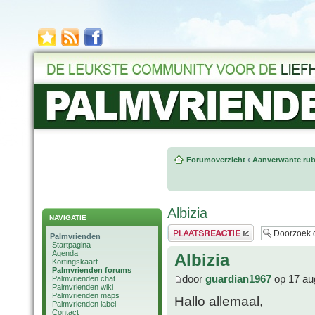
Forumoverzicht
‹
Aanverwante rub
Albizia
NAVIGATIE
Plaats een reactie
Palmvrienden
Startpagina
Agenda
Albizia
Kortingskaart
Palmvrienden forums
door
guardian1967
op 17 au
Palmvrienden chat
Palmvrienden wiki
Palmvrienden maps
Hallo allemaal,
Palmvrienden label
Contact