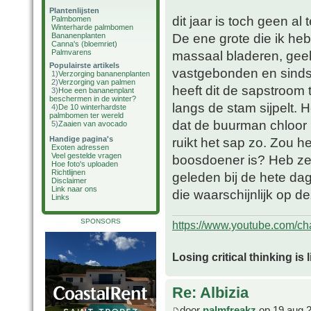
Plantenlijsten
dit jaar is toch geen al 
Palmbomen
Winterharde palmbomen
De ene grote die ik heb 
Bananenplanten
Canna's (bloemriet)
Palmvarens
massaal bladeren, geel
Populairste artikels
vastgebonden en sinds 
1)
Verzorging bananenplanten
2)
Verzorging van palmen
heeft dit de sapstroom
3)
Hoe een bananenplant
beschermen in de winter?
langs de stam sijpelt. 
4)
De 10 winterhardste
palmbomen ter wereld
dat de buurman chloor 
5)
Zaaien van avocado
Handige pagina's
ruikt het sap zo. Zou 
Exoten adressen
Veel gestelde vragen
boosdoener is? Heb ze
Hoe foto's uploaden
Richtlijnen
geleden bij de hete da
Disclaimer
Link naar ons
die waarschijnlijk op 
Links
SPONSORS
https://www.youtube.com/
Losing critical thinking is 
Re: Albizia
door
palmfreakz
op 19 aug 