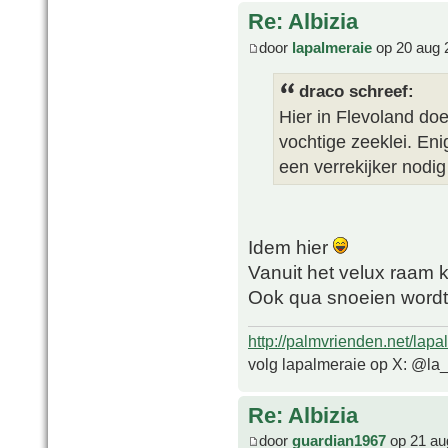
Re: Albizia
door
lapalmeraie
op 20 aug 
draco schreef:
Hier in Flevoland do
vochtige zeeklei. En
een verrekijker nodi
Idem hier
Vanuit het velux raam 
Ook qua snoeien wordt 
http://palmvrienden.net/lapa
volg lapalmeraie op X: @la
Re: Albizia
door
guardian1967
op 21 au