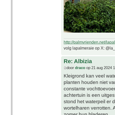
http://palmvrienden.net/lapa
volg lapalmeraie op X: @la
Re: Albizia
door
draco
op 21 aug 2024 1
Kleigrond kan veel wat
planten houden niet va
constante vochttoevoer
achtertuin is een uitge
stond het waterpeil er
wortelharen verrotten. 
zomer hun bladeren.