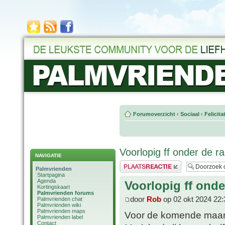
Forumoverzicht
‹
Sociaal
‹
Felicit
Voorlopig ff onder de ra
NAVIGATIE
Plaats een reactie
Palmvrienden
Startpagina
Agenda
Voorlopig ff onde
Kortingskaart
Palmvrienden forums
door
Rob
op 02 okt 2024 22:
Palmvrienden chat
Palmvrienden wiki
Palmvrienden maps
Voor de komende maand
Palmvrienden label
Contact