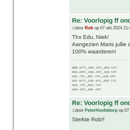
Re: Voorlopig ff on
door
Rob
op 07 okt 2024 21:
Thx Edu, Niek!
Aangezien Maris jullie a
100% waarderen!
08/09, -14.7°C__14/15, - 3.6°C__20/21, -9.1°C
09/10, -10.0°C__15/16, - 5.9°C__21/22, -5.2°C
10/11, - 7.9°C__16/17, - 7.9°C__21/22, -6.9°C
11/12, -14.7°C__17/18, - 8.3°C__22/23, -7.1°C
12/13, - 7.9°C__18/19, - 7.5°C
13/14, - 0.8°C__19/20, - 2.8°C
Re: Voorlopig ff on
door
PeterHoofddorp
op 07 
Sterkte Rob!!