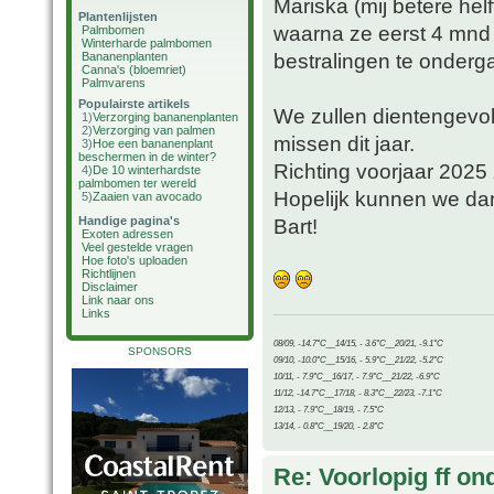
Mariska (mij betere hel
Plantenlijsten
waarna ze eerst 4 mnd 
Palmbomen
Winterharde palmbomen
bestralingen te onderg
Bananenplanten
Canna's (bloemriet)
Palmvarens
Populairste artikels
We zullen dientengevol
1)
Verzorging bananenplanten
2)
Verzorging van palmen
missen dit jaar.
3)
Hoe een bananenplant
beschermen in de winter?
Richting voorjaar 202
4)
De 10 winterhardste
palmbomen ter wereld
Hopelijk kunnen we dan 
5)
Zaaien van avocado
Handige pagina's
Bart!
Exoten adressen
Veel gestelde vragen
Hoe foto's uploaden
Richtlijnen
Disclaimer
Link naar ons
Links
08/09, -14.7°C__14/15, - 3.6°C__20/21, -9.1°C
SPONSORS
09/10, -10.0°C__15/16, - 5.9°C__21/22, -5.2°C
10/11, - 7.9°C__16/17, - 7.9°C__21/22, -6.9°C
11/12, -14.7°C__17/18, - 8.3°C__22/23, -7.1°C
12/13, - 7.9°C__18/19, - 7.5°C
13/14, - 0.8°C__19/20, - 2.8°C
Re: Voorlopig ff on