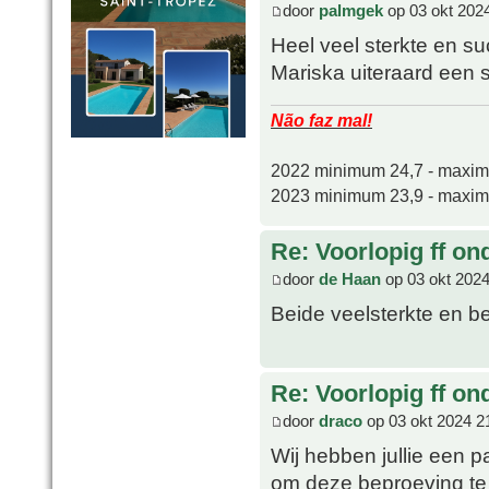
door
palmgek
op 03 okt 202
Heel veel sterkte en s
Mariska uiteraard een s
Não faz mal!
2022 minimum 24,7 - maxi
2023 minimum 23,9 - maxi
Re: Voorlopig ff on
door
de Haan
op 03 okt 2024
Beide veelsterkte en b
Re: Voorlopig ff on
door
draco
op 03 okt 2024 2
Wij hebben jullie een p
om deze beproeving te 