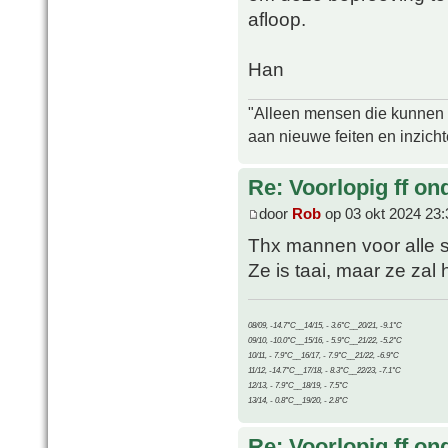
afloop.
Han
"Alleen mensen die kunnen tw
aan nieuwe feiten en inzich
Re: Voorlopig ff on
door
Rob
op 03 okt 2024 23:
Thx mannen voor alle 
Ze is taai, maar ze zal
08/09, -14.7°C__14/15, - 3.6°C__20/21, -9.1°C
09/10, -10.0°C__15/16, - 5.9°C__21/22, -5.2°C
10/11, - 7.9°C__16/17, - 7.9°C__21/22, -6.9°C
11/12, -14.7°C__17/18, - 8.3°C__22/23, -7.1°C
12/13, - 7.9°C__18/19, - 7.5°C
13/14, - 0.8°C__19/20, - 2.8°C
Re: Voorlopig ff on