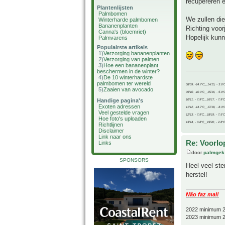
recupereren e
Plantenlijsten
Palmbomen
We zullen die
Winterharde palmbomen
Bananenplanten
Richting voo
Canna's (bloemriet)
Hopelijk kunn
Palmvarens
Populairste artikels
1)
Verzorging bananenplanten
2)
Verzorging van palmen
3)
Hoe een bananenplant
beschermen in de winter?
4)
De 10 winterhardste
palmbomen ter wereld
08/09, -14.7°C__14/15, - 3.6°
5)
Zaaien van avocado
09/10, -10.0°C__15/16, - 5.9°
Handige pagina's
10/11, - 7.9°C__16/17, - 7.9°
Exoten adressen
11/12, -14.7°C__17/18, - 8.3°
Veel gestelde vragen
12/13, - 7.9°C__18/19, - 7.5°C
Hoe foto's uploaden
13/14, - 0.8°C__19/20, - 2.8°C
Richtlijnen
Disclaimer
Link naar ons
Re: Voorlop
Links
door
palmgek
SPONSORS
Heel veel ste
herstel!
Não faz mal!
2022 minimum 2
2023 minimum 2