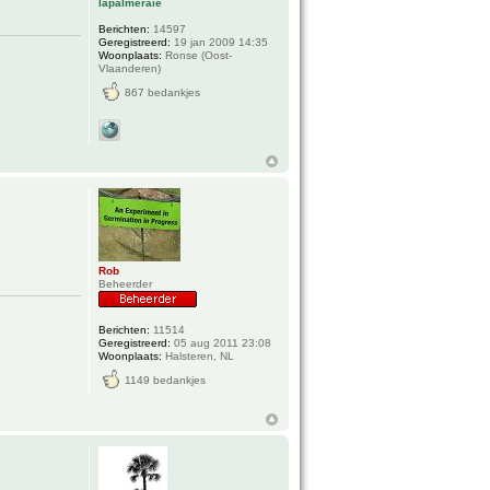
lapalmeraie
Berichten:
14597
Geregistreerd:
19 jan 2009 14:35
Woonplaats:
Ronse (Oost-
Vlaanderen)
867 bedankjes
Rob
Beheerder
Berichten:
11514
Geregistreerd:
05 aug 2011 23:08
Woonplaats:
Halsteren, NL
1149 bedankjes