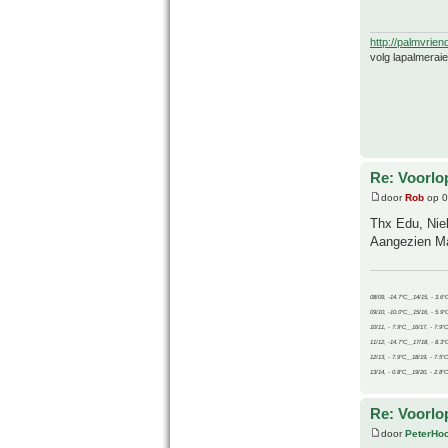
http://palmvrien
volg lapalmerai
Re: Voorlop
door
Rob
op 0
Thx Edu, Nie
Aangezien Mar
08/09, -14.7°C__14/15, - 3.6°
09/10, -10.0°C__15/16, - 5.9°
10/11, - 7.9°C__16/17, - 7.9°
11/12, -14.7°C__17/18, - 8.3°
12/13, - 7.9°C__18/19, - 7.5°C
13/14, - 0.8°C__19/20, - 2.8°C
Re: Voorlop
door
PeterHo