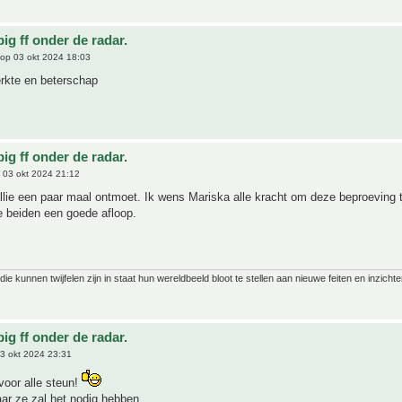
ig ff onder de radar.
op 03 okt 2024 18:03
erkte en beterschap
ig ff onder de radar.
 03 okt 2024 21:12
llie een paar maal ontmoet. Ik wens Mariska alle kracht om deze beproeving 
ie beiden een goede afloop.
ie kunnen twijfelen zijn in staat hun wereldbeeld bloot te stellen aan nieuwe feiten en inzichte
ig ff onder de radar.
3 okt 2024 23:31
oor alle steun!
aar ze zal het nodig hebben.