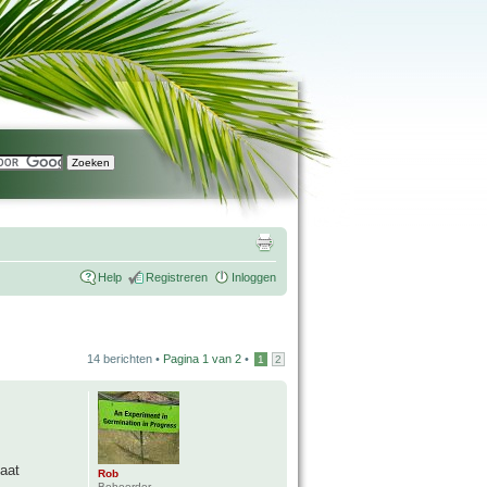
Help
Registreren
Inloggen
14 berichten •
Pagina
1
van
2
•
1
2
gaat
Rob
Beheerder