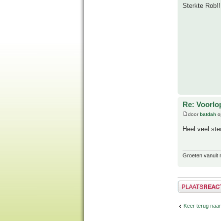
Sterkte Rob!!
Re: Voorlop
door
batdah
o
Heel veel ste
Groeten vanuit 
Plaats een reactie
Keer terug naar