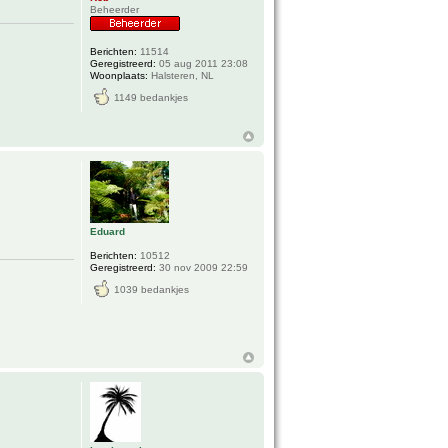
Beheerder
Berichten:
11514
Geregistreerd:
05 aug 2011 23:08
Woonplaats:
Halsteren, NL
1149 bedankjes
Eduard
Berichten:
10512
Geregistreerd:
30 nov 2009 22:59
1039 bedankjes