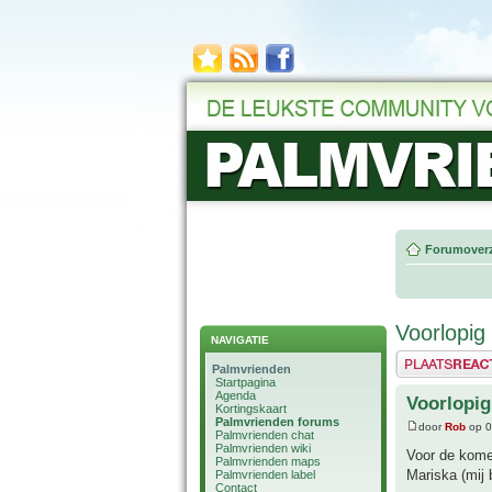
Forumoverz
Voorlopig 
NAVIGATIE
Plaats een reactie
Palmvrienden
Startpagina
Agenda
Voorlopig
Kortingskaart
Palmvrienden forums
door
Rob
op 0
Palmvrienden chat
Palmvrienden wiki
Voor de kome
Palmvrienden maps
Mariska (mij 
Palmvrienden label
Contact