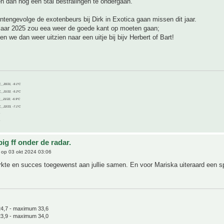
n dan nog een 5tal bestralingen te ondergaan.
ntengevolge de exotenbeurs bij Dirk in Exotica gaan missen dit jaar.
rjaar 2025 zou eea weer de goede kant op moeten gaan;
en we dan weer uitzien naar een uitje bij bijv Herbert of Bart!
C__20/21, -9.1°C
C__21/22, -5.2°C
C__21/22, -6.9°C
C__22/23, -7.1°C
ig ff onder de radar.
op 03 okt 2024 03:06
rkte en succes toegewenst aan jullie samen. En voor Mariska uiteraard een s
4,7 - maximum 33,6
3,9 - maximum 34,0