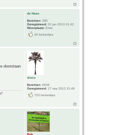
de Haan
Berichten:
390
Geregistreerd:
01 jan 2013 01:42
Woonplaats:
Emst
40 bedankjes
te doorstaan
draco
Berichten:
6939
Geregistreerd:
17 sep 2012 21:49
n"
720 bedankjes
Rob