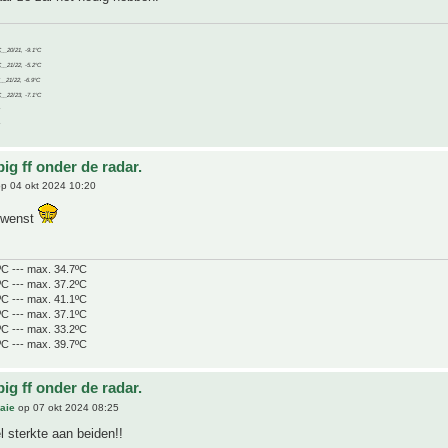
C__20/21, -9.1°C
C__21/22, -5.2°C
C__21/22, -6.9°C
C__22/23, -7.1°C
ig ff onder de radar.
p 04 okt 2024 10:20
ewenst
ºC --- max. 34.7ºC
ºC --- max. 37.2ºC
ºC --- max. 41.1ºC
ºC --- max. 37.1ºC
ºC --- max. 33.2ºC
ºC --- max. 39.7ºC
ig ff onder de radar.
aie
op 07 okt 2024 08:25
l sterkte aan beiden!!