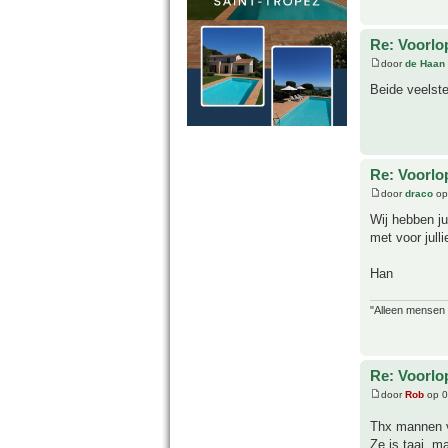
Re: Voorlop
door
de Haan
Beide veelst
Re: Voorlop
door
draco
op
Wij hebben ju
met voor jull
Han
"Alleen mensen d
Re: Voorlop
door
Rob
op 0
Thx mannen v
Ze is taai, m