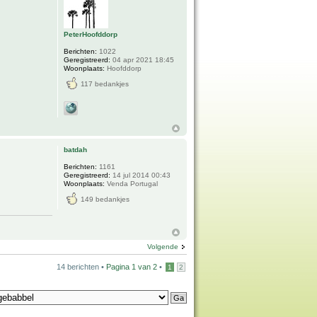
PeterHoofddorp
Berichten:
1022
Geregistreerd:
04 apr 2021 18:45
Woonplaats:
Hoofddorp
117 bedankjes
batdah
Berichten:
1161
Geregistreerd:
14 jul 2014 00:43
Woonplaats:
Venda Portugal
149 bedankjes
Volgende
14 berichten •
Pagina
1
van
2
•
1
2