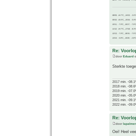
08/09, -14.7°C__14/15, - 3.6°
09/10, -10.0°C__15/16, - 5.9°
10/11, - 7.9°C__16/17, - 7.9°
11/12, -14.7°C__17/18, - 8.3°
12/13, - 7.9°C__18/19, - 7.5°C
13/14, - 0.8°C__19/20, - 2.8°C
Re: Voorlop
door
Eduard
o
Sterkte toeg
2017 min. -08.1
2018 min. -08.6
2019 min. -07.0
2020 min. -05.0
2021 min. -09.1
2022 min. -09.0
Re: Voorlop
door
lapalmer
Oei! Heel vee