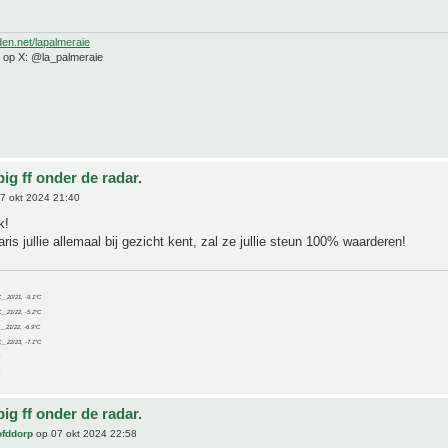
den.net/lapalmeraie
e op X: @la_palmeraie
ig ff onder de radar.
7 okt 2024 21:40
k!
is jullie allemaal bij gezicht kent, zal ze jullie steun 100% waarderen!
C__20/21, -9.1°C
C__21/22, -5.2°C
C__21/22, -6.9°C
C__22/23, -7.1°C
ig ff onder de radar.
ofddorp
op 07 okt 2024 22:58