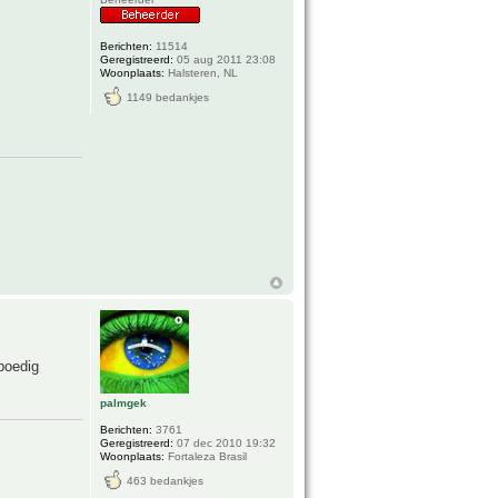
Berichten:
11514
Geregistreerd:
05 aug 2011 23:08
Woonplaats:
Halsteren, NL
1149 bedankjes
poedig
palmgek
Berichten:
3761
Geregistreerd:
07 dec 2010 19:32
Woonplaats:
Fortaleza Brasil
463 bedankjes