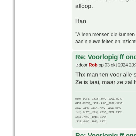
afloop.
Han
"Alleen mensen die kunnen tw
aan nieuwe feiten en inzich
Re: Voorlopig ff on
door
Rob
op 03 okt 2024 23:
Thx mannen voor alle 
Ze is taai, maar ze zal
08/09, -14.7°C__14/15, - 3.6°C__20/21, -9.1°C
09/10, -10.0°C__15/16, - 5.9°C__21/22, -5.2°C
10/11, - 7.9°C__16/17, - 7.9°C__21/22, -6.9°C
11/12, -14.7°C__17/18, - 8.3°C__22/23, -7.1°C
12/13, - 7.9°C__18/19, - 7.5°C
13/14, - 0.8°C__19/20, - 2.8°C
Re: Voorlopig ff on