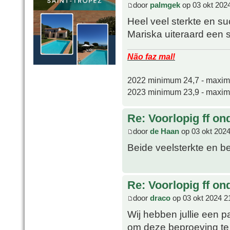
door
palmgek
op 03 okt 202
Heel veel sterkte en s
Mariska uiteraard een s
Não faz mal!
2022 minimum 24,7 - maxi
2023 minimum 23,9 - maxi
Re: Voorlopig ff on
door
de Haan
op 03 okt 2024
Beide veelsterkte en b
Re: Voorlopig ff on
door
draco
op 03 okt 2024 2
Wij hebben jullie een p
om deze beproeving te 