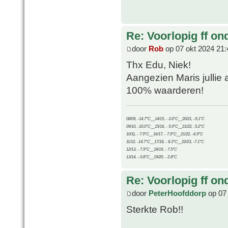
Re: Voorlopig ff on
door
Rob
op 07 okt 2024 21:
Thx Edu, Niek!
Aangezien Maris jullie a
100% waarderen!
08/09, -14.7°C__14/15, - 3.6°C__20/21, -9.1°C
09/10, -10.0°C__15/16, - 5.9°C__21/22, -5.2°C
10/11, - 7.9°C__16/17, - 7.9°C__21/22, -6.9°C
11/12, -14.7°C__17/18, - 8.3°C__22/23, -7.1°C
12/13, - 7.9°C__18/19, - 7.5°C
13/14, - 0.8°C__19/20, - 2.8°C
Re: Voorlopig ff on
door
PeterHoofddorp
op 07 
Sterkte Rob!!