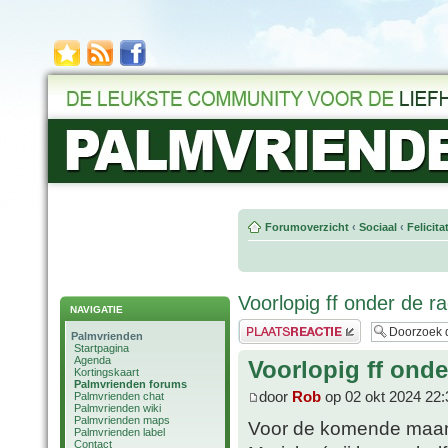
Forumoverzicht
‹
Sociaal
‹
Felicit
Voorlopig ff onder de ra
NAVIGATIE
Plaats een reactie
Palmvrienden
Startpagina
Agenda
Voorlopig ff onde
Kortingskaart
Palmvrienden forums
door
Rob
op 02 okt 2024 22:
Palmvrienden chat
Palmvrienden wiki
Palmvrienden maps
Voor de komende maand
Palmvrienden label
Contact