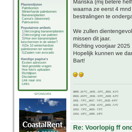
Mariska (mij betere hel
Plantenlijsten
waarna ze eerst 4 mnd 
Palmbomen
Winterharde palmbomen
bestralingen te onderg
Bananenplanten
Canna's (bloemriet)
Palmvarens
Populairste artikels
We zullen dientengevol
1)
Verzorging bananenplanten
2)
Verzorging van palmen
missen dit jaar.
3)
Hoe een bananenplant
beschermen in de winter?
Richting voorjaar 202
4)
De 10 winterhardste
palmbomen ter wereld
Hopelijk kunnen we dan 
5)
Zaaien van avocado
Handige pagina's
Bart!
Exoten adressen
Veel gestelde vragen
Hoe foto's uploaden
Richtlijnen
Disclaimer
Link naar ons
Links
08/09, -14.7°C__14/15, - 3.6°C__20/21, -9.1°C
SPONSORS
09/10, -10.0°C__15/16, - 5.9°C__21/22, -5.2°C
10/11, - 7.9°C__16/17, - 7.9°C__21/22, -6.9°C
11/12, -14.7°C__17/18, - 8.3°C__22/23, -7.1°C
12/13, - 7.9°C__18/19, - 7.5°C
13/14, - 0.8°C__19/20, - 2.8°C
Re: Voorlopig ff on