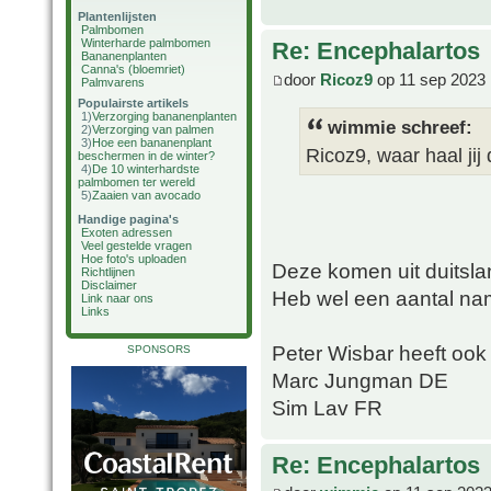
Plantenlijsten
Palmbomen
Winterharde palmbomen
Re: Encephalartos
Bananenplanten
Canna's (bloemriet)
door
Ricoz9
op 11 sep 2023 
Palmvarens
Populairste artikels
1)
Verzorging bananenplanten
wimmie schreef:
2)
Verzorging van palmen
3)
Hoe een bananenplant
Ricoz9, waar haal ji
beschermen in de winter?
4)
De 10 winterhardste
palmbomen ter wereld
5)
Zaaien van avocado
Handige pagina's
Exoten adressen
Veel gestelde vragen
Hoe foto's uploaden
Deze komen uit duitsla
Richtlijnen
Disclaimer
Heb wel een aantal na
Link naar ons
Links
Peter Wisbar heeft oo
SPONSORS
Marc Jungman DE
Sim Lav FR
Re: Encephalartos