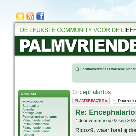
Forumoverzicht
‹
Exotische plant
Encephalartos
NAVIGATIE
Plaats een reactie
Palmvrienden
Startpagina
Agenda
Re: Encephalarto
Kortingskaart
Palmvrienden forums
door
wimmie
op 02 sep 2023
Palmvrienden chat
Palmvrienden wiki
Palmvrienden maps
Ricoz9, waar haal jij 
Palmvrienden label
Contact