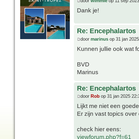
door
wimmie
op 11 sep 2023
Dank je!
Re: Encephalartos
door
marinus
op 31 jan 2025
Kunnen jullie ook wat f
BVD
Marinus
Re: Encephalartos
door
Rob
op 31 jan 2025 22:
Lijkt me niet een goede
Er zijn vast topics ove
check hier eens:
viewforum.php?f=61