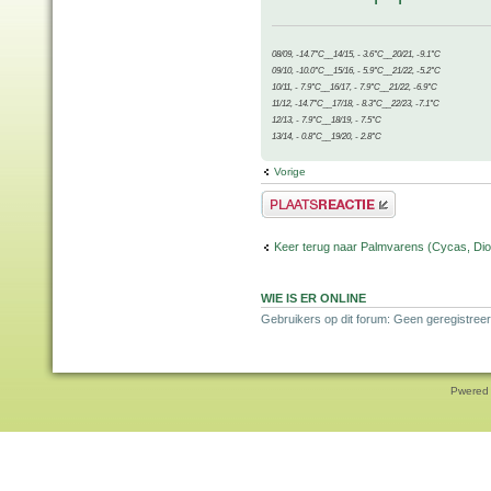
08/09, -14.7°C__14/15, - 3.6°C__20/21, -9.1°C
09/10, -10.0°C__15/16, - 5.9°C__21/22, -5.2°C
10/11, - 7.9°C__16/17, - 7.9°C__21/22, -6.9°C
11/12, -14.7°C__17/18, - 8.3°C__22/23, -7.1°C
12/13, - 7.9°C__18/19, - 7.5°C
13/14, - 0.8°C__19/20, - 2.8°C
Vorige
Plaats een reactie
Keer terug naar Palmvarens (Cycas, Dioo
WIE IS ER ONLINE
Gebruikers op dit forum: Geen geregistreer
Pwered