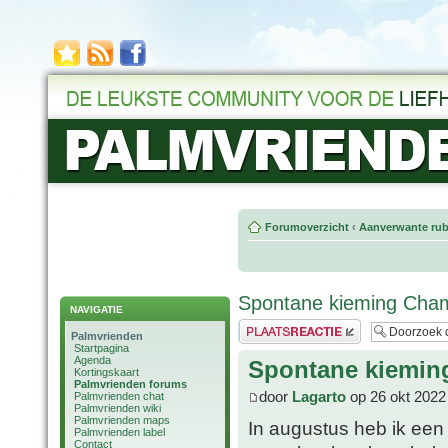
Forumoverzicht
‹
Aanverwante rub
Spontane kieming Cha
NAVIGATIE
Plaats een reactie
Palmvrienden
Startpagina
Agenda
Spontane kiemin
Kortingskaart
Palmvrienden forums
door
Lagarto
op 26 okt 2022
Palmvrienden chat
Palmvrienden wiki
Palmvrienden maps
In augustus heb ik een
Palmvrienden label
Contact