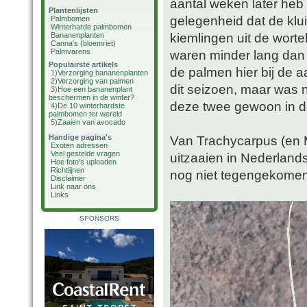
aantal weken later heb 
Plantenlijsten
gelegenheid dat de klu
Palmbomen
Winterharde palmbomen
kiemlingen uit de worte
Bananenplanten
Canna's (bloemriet)
Palmvarens
waren minder lang dan 
Populairste artikels
de palmen hier bij de 
1)
Verzorging bananenplanten
2)
Verzorging van palmen
dit seizoen, maar was n
3)
Hoe een bananenplant
beschermen in de winter?
deze twee gewoon in de
4)
De 10 winterhardste
palmbomen ter wereld
5)
Zaaien van avocado
Handige pagina's
Van Trachycarpus (en 
Exoten adressen
Veel gestelde vragen
uitzaaien in Nederlan
Hoe foto's uploaden
Richtlijnen
nog niet tegengekomen
Disclaimer
Link naar ons
Links
SPONSORS