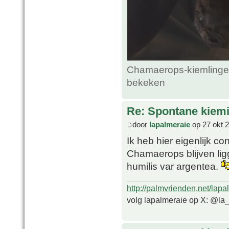
Chamaerops-kiemlingen
bekeken
Re: Spontane kie
door
lapalmeraie
op 27 okt 
Ik heb hier eigenlijk c
Chamaerops blijven li
humilis var argentea.
http://palmvrienden.net/lapa
volg lapalmeraie op X: @la