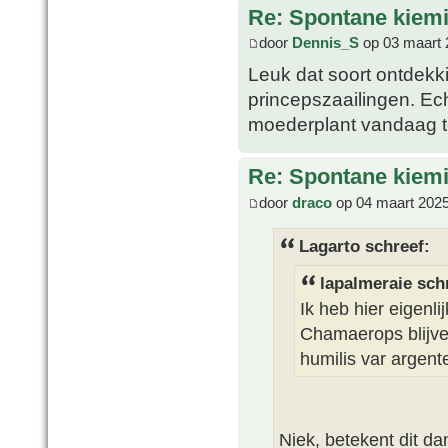
Re: Spontane kie
door
Dennis_S
op 03 maart 
Leuk dat soort ontdekki
princepszaailingen. E
moederplant vandaag t
Re: Spontane kie
door
draco
op 04 maart 2025
Lagarto schreef:
lapalmeraie sch
Ik heb hier eigenl
Chamaerops blijve
humilis var argent
Niek, betekent dit da