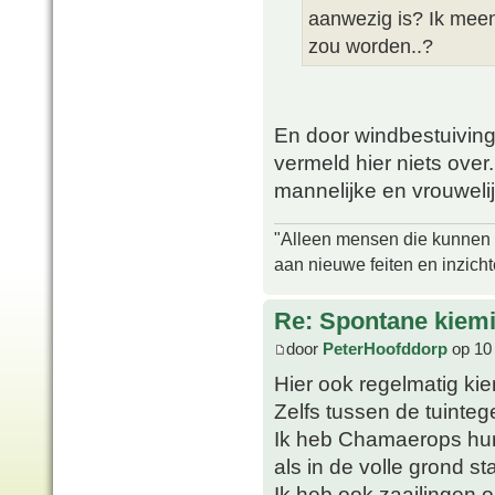
aanwezig is? Ik mee
zou worden..?
En door windbestuiving
vermeld hier niets over
mannelijke en vrouweli
"Alleen mensen die kunnen tw
aan nieuwe feiten en inzich
Re: Spontane kie
door
PeterHoofddorp
op 10
Hier ook regelmatig k
Zelfs tussen de tuinte
Ik heb Chamaerops humi
als in de volle grond st
Ik heb ook zaailingen o